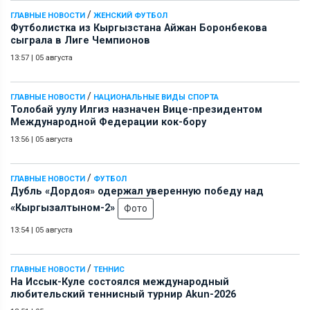
/
ГЛАВНЫЕ НОВОСТИ
ЖЕНСКИЙ ФУТБОЛ
Футболистка из Кыргызстана Айжан Боронбекова
сыграла в Лиге Чемпионов
13:57
|
05 августа
/
ГЛАВНЫЕ НОВОСТИ
НАЦИОНАЛЬНЫЕ ВИДЫ СПОРТА
Толобай уулу Илгиз назначен Вице-президентом
Международной Федерации кок-бору
13:56
|
05 августа
/
ГЛАВНЫЕ НОВОСТИ
ФУТБОЛ
Дубль «Дордоя» одержал уверенную победу над
«Кыргызалтыном-2»
Фото
13:54
|
05 августа
/
ГЛАВНЫЕ НОВОСТИ
ТЕННИС
На Иссык-Куле состоялся международный
любительский теннисный турнир Akun-2026