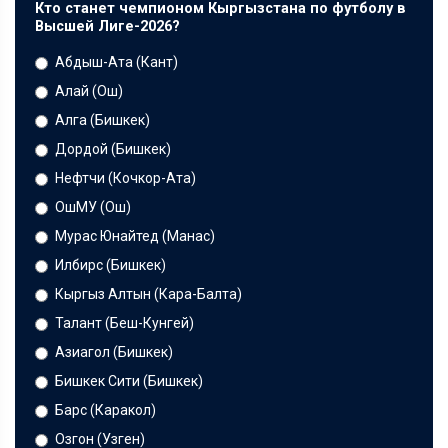
Кто станет чемпионом Кыргызстана по футболу в
Высшей Лиге-2026?
Абдыш-Ата (Кант)
Алай (Ош)
Алга (Бишкек)
Дордой (Бишкек)
Нефтчи (Кочкор-Ата)
ОшМУ (Ош)
Мурас Юнайтед (Манас)
Илбирс (Бишкек)
Кыргыз Алтын (Кара-Балта)
Талант (Беш-Кунгей)
Азиагол (Бишкек)
Бишкек Сити (Бишкек)
Барс (Каракол)
Озгон (Узген)