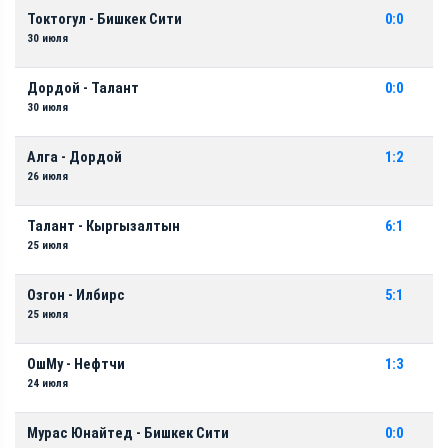
Токтогул - Бишкек Сити
0:0
30 июля
Дордой - Талант
0:0
30 июля
Алга - Дордой
1:2
26 июля
Талант - Кыргызалтын
6:1
25 июля
Озгон - Илбирс
5:1
25 июля
ОшМу - Нефтчи
1:3
24 июля
Мурас Юнайтед - Бишкек Сити
0:0