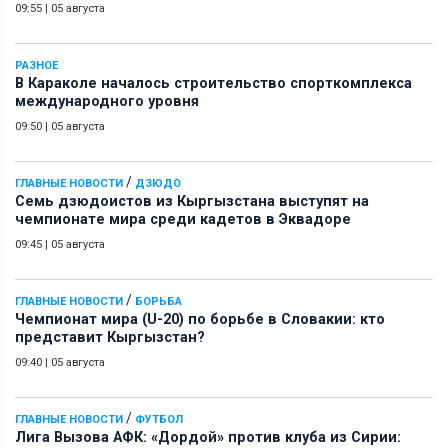
09:55
|
05 августа
РАЗНОЕ
В Караколе началось строительство спорткомплекса
международного уровня
09:50
|
05 августа
/
ГЛАВНЫЕ НОВОСТИ
ДЗЮДО
Семь дзюдоистов из Кыргызстана выступят на
чемпионате мира среди кадетов в Эквадоре
09:45
|
05 августа
/
ГЛАВНЫЕ НОВОСТИ
БОРЬБА
Чемпионат мира (U-20) по борьбе в Словакии: кто
представит Кыргызстан?
09:40
|
05 августа
/
ГЛАВНЫЕ НОВОСТИ
ФУТБОЛ
Лига Вызова АФК: «Дордой» против клуба из Сирии: