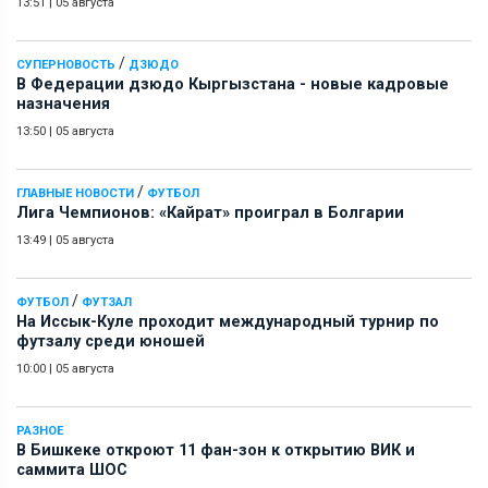
13:51
|
05 августа
/
СУПЕРНОВОСТЬ
ДЗЮДО
В Федерации дзюдо Кыргызстана - новые кадровые
назначения
13:50
|
05 августа
/
ГЛАВНЫЕ НОВОСТИ
ФУТБОЛ
Лига Чемпионов: «Кайрат» проиграл в Болгарии
13:49
|
05 августа
/
ФУТБОЛ
ФУТЗАЛ
На Иссык-Куле проходит международный турнир по
футзалу среди юношей
10:00
|
05 августа
РАЗНОЕ
В Бишкеке откроют 11 фан-зон к открытию ВИК и
саммита ШОС