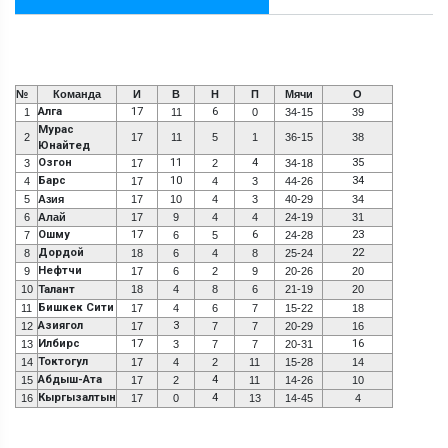
№
Команда
И
В
Н
П
Мячи
О
Алга
17
6
1
11
0
34-15
39
Мурас
2
17
11
5
1
36-15
38
Юнайтед
Озгон
11
4
35
3
17
2
34-18
Барс
10
34
4
17
4
3
44-26
5
Азия
17
10
4
3
40-29
34
6
Алай
17
9
4
4
24-19
31
Ошму
17
6
23
7
6
5
24-28
Дордой
22
8
18
6
4
8
25-24
Нефтчи
9
17
6
2
9
20-26
20
10
Талант
18
4
8
6
21-19
20
Бишкек Сити
11
17
4
6
7
15-22
18
Азиягол
3
12
17
7
7
20-29
16
Илбирс
17
16
13
3
7
7
20-31
Токтогул
14
17
4
2
11
15-28
14
Абдыш-Ата
4
15
17
2
11
14-26
10
Кыргызалтын
4
16
17
0
13
14-45
4