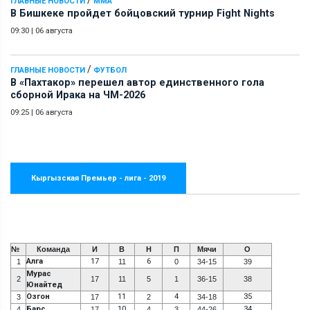
ГЛАВНЫЕ НОВОСТИ
ММА
В Бишкеке пройдет бойцовский турнир Fight Nights
09:30
|
06 августа
/
ГЛАВНЫЕ НОВОСТИ
ФУТБОЛ
В «Пахтакор» перешел автор единственного гола
сборной Ирака на ЧМ-2026
09:25
|
06 августа
Кыргызская Премьер - лига - 2019
№
Команда
И
В
Н
П
Мячи
О
Алга
17
6
1
11
0
34-15
39
Мурас
2
17
11
5
1
36-15
38
Юнайтед
Озгон
11
4
35
3
17
2
34-18
Барс
10
34
4
17
4
3
44-26