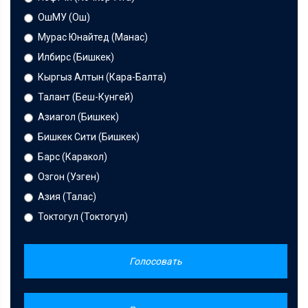
ОшМУ (Ош)
Мурас Юнайтед (Манас)
Илбирс (Бишкек)
Кыргыз Алтын (Кара-Балта)
Талант (Беш-Кунгей)
Азиагол (Бишкек)
Бишкек Сити (Бишкек)
Барс (Каракол)
Озгон (Узген)
Азия (Талас)
Токтогул (Токтогул)
Голосовать