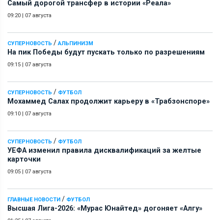
Самый дорогой трансфер в истории «Реала»
09:20
|
07 августа
/
СУПЕРНОВОСТЬ
АЛЬПИНИЗМ
На пик Победы будут пускать только по разрешениям
09:15
|
07 августа
/
СУПЕРНОВОСТЬ
ФУТБОЛ
Мохаммед Салах продолжит карьеру в «Трабзонспоре»
09:10
|
07 августа
/
СУПЕРНОВОСТЬ
ФУТБОЛ
УЕФА изменил правила дисквалификаций за желтые
карточки
09:05
|
07 августа
/
ГЛАВНЫЕ НОВОСТИ
ФУТБОЛ
Высшая Лига-2026: «Мурас Юнайтед» догоняет «Алгу»