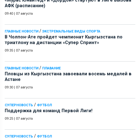
«Мурас Юнайтед» и «Дордой» стартуют в Лиге Вызова
АФК (расписание)
09:40
|
07 августа
/
ГЛАВНЫЕ НОВОСТИ
ЭКСТРЕМАЛЬНЫЕ ВИДЫ СПОРТА
В Чолпон-Ате пройдет чемпионат Кыргызстана по
триатлону на дистанции «Супер Спринт»
09:35
|
07 августа
/
ГЛАВНЫЕ НОВОСТИ
ПЛАВАНИЕ
Пловцы из Кыргызстана завоевали восемь медалей в
Астане
09:30
|
07 августа
/
СУПЕРНОВОСТЬ
ФУТБОЛ
Поддержка для команд Первой Лиги!
09:25
|
07 августа
/
СУПЕРНОВОСТЬ
ФУТБОЛ