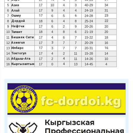
5
Азия
17
10
4
3
40-29
34
6
Алай
17
9
4
4
24-19
31
Ошму
17
6
23
7
6
5
24-28
Дордой
22
8
18
6
4
8
25-24
Нефтчи
9
17
6
2
9
20-26
20
10
Талант
18
4
8
6
21-19
20
Бишкек Сити
11
17
4
6
7
15-22
18
Азиягол
3
12
17
7
7
20-29
16
Илбирс
17
16
13
3
7
7
20-31
Токтогул
14
17
4
2
11
15-28
14
Абдыш-Ата
4
15
17
2
11
14-26
10
Кыргызалтын
4
16
17
0
13
14-45
4