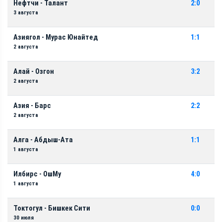
Нефтчи - Талант
2:0
3 августа
Азиягол - Мурас Юнайтед
1:1
2 августа
Алай - Озгон
3:2
2 августа
Азия - Барс
2:2
2 августа
Алга - Абдыш-Ата
1:1
1 августа
Илбирс - ОшМу
4:0
1 августа
Токтогул - Бишкек Сити
0:0
30 июля