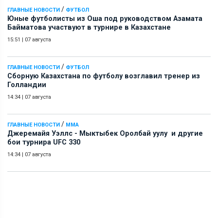
/
ГЛАВНЫЕ НОВОСТИ
ФУТБОЛ
Юные футболисты из Оша под руководством Азамата
Байматова участвуют в турнире в Казахстане
15:51
|
07 августа
/
ГЛАВНЫЕ НОВОСТИ
ФУТБОЛ
Сборную Казахстана по футболу возглавил тренер из
Голландии
14:34
|
07 августа
/
ГЛАВНЫЕ НОВОСТИ
ММА
Джеремайя Уэллс - Мыктыбек Оролбай уулу и другие
бои турнира UFC 330
14:34
|
07 августа