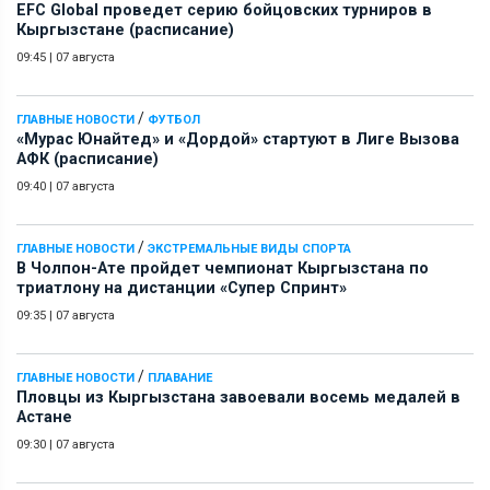
EFC Global проведет серию бойцовских турниров в
Кыргызстане (расписание)
09:45
|
07 августа
/
ГЛАВНЫЕ НОВОСТИ
ФУТБОЛ
«Мурас Юнайтед» и «Дордой» стартуют в Лиге Вызова
АФК (расписание)
09:40
|
07 августа
/
ГЛАВНЫЕ НОВОСТИ
ЭКСТРЕМАЛЬНЫЕ ВИДЫ СПОРТА
В Чолпон-Ате пройдет чемпионат Кыргызстана по
триатлону на дистанции «Супер Спринт»
09:35
|
07 августа
/
ГЛАВНЫЕ НОВОСТИ
ПЛАВАНИЕ
Пловцы из Кыргызстана завоевали восемь медалей в
Астане
09:30
|
07 августа