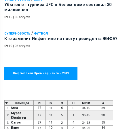
Убыток от турнира UFC в Белом доме составил 30
миллионов
09:15
|
06 августа
/
СУПЕРНОВОСТЬ
ФУТБОЛ
Кто заменит Инфантино на посту президента ФИФА?
09:10
|
06 августа
Кыргызская Премьер - лига - 2019
№
Команда
И
В
Н
П
Мячи
О
Алга
17
6
1
11
0
34-15
39
Мурас
2
17
11
5
1
36-15
38
Юнайтед
Озгон
11
4
35
3
17
2
34-18
Барс
10
34
4
17
4
3
44-26