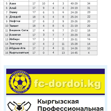
5
Азия
17
10
4
3
40-29
34
6
Алай
17
9
4
4
24-19
31
Ошму
17
6
23
7
6
5
24-28
Дордой
22
8
18
6
4
8
25-24
Нефтчи
9
17
6
2
9
20-26
20
10
Талант
18
4
8
6
21-19
20
Бишкек Сити
11
17
4
6
7
15-22
18
Азиягол
3
12
17
7
7
20-29
16
Илбирс
17
16
13
3
7
7
20-31
Токтогул
14
17
4
2
11
15-28
14
Абдыш-Ата
4
15
17
2
11
14-26
10
Кыргызалтын
4
16
17
0
13
14-45
4