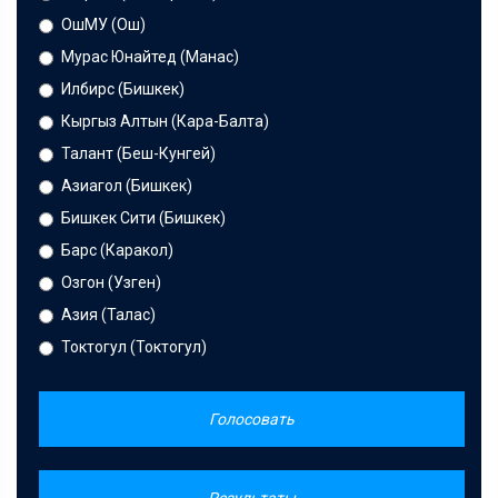
ОшМУ (Ош)
Мурас Юнайтед (Манас)
Илбирс (Бишкек)
Кыргыз Алтын (Кара-Балта)
Талант (Беш-Кунгей)
Азиагол (Бишкек)
Бишкек Сити (Бишкек)
Барс (Каракол)
Озгон (Узген)
Азия (Талас)
Токтогул (Токтогул)
Голосовать
Результаты