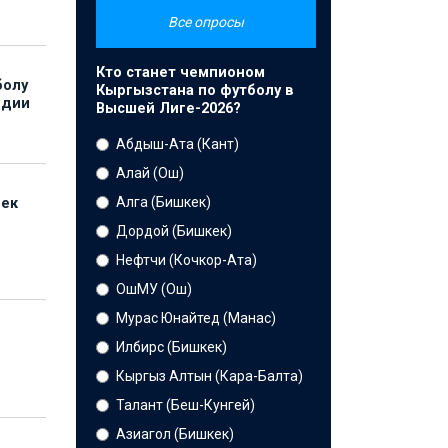
Все опросы
Кто станет чемпионом
болу
Кыргызстана по футболу в
ндии
Высшей Лиге-2026?
Абдыш-Ата (Кант)
Алай (Ош)
Алга (Бишкек)
бек
Дордой (Бишкек)
Нефтчи (Кочкор-Ата)
ОшМУ (Ош)
Мурас Юнайтед (Манас)
Илбирс (Бишкек)
Кыргыз Алтын (Кара-Балта)
Талант (Беш-Кунгей)
Азиагол (Бишкек)