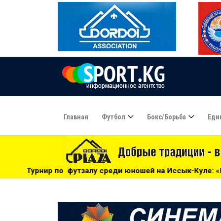
Главная
Футбол
Бокс/борьба
Еди
алу среди юношей на Иссык-Куле: «Бишкек» - чемпион! - 1