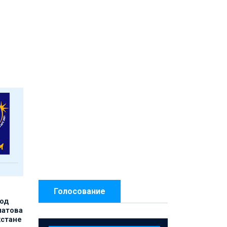
Голосование
под
матова
хстане