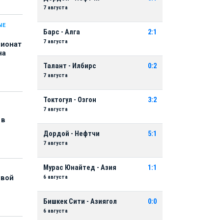
7 августа
ЫЕ
Барс - Алга
2:1
7 августа
пионат
на
Талант - Илбирс
0:2
7 августа
Токтогул - Озгон
3:2
7 августа
 в
Дордой - Нефтчи
5:1
7 августа
Мурас Юнайтед - Азия
1:1
6 августа
рвой
Бишкек Сити - Азиягол
0:0
6 августа