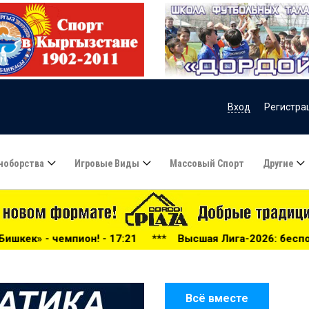
Вход
Регистра
ноборства
Игровые Виды
Массовый Спорт
Другие
7:21
***
Высшая Лига-2026: беспощадный «Дордой», «Ал
Всё вместе