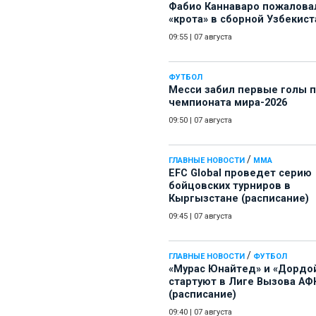
Фабио Каннаваро пожалова
«крота» в сборной Узбекист
09:55
|
07 августа
ФУТБОЛ
Месси забил первые голы 
чемпионата мира-2026
09:50
|
07 августа
/
ГЛАВНЫЕ НОВОСТИ
ММА
EFC Global проведет серию
бойцовских турниров в
Кыргызстане (расписание)
09:45
|
07 августа
/
ГЛАВНЫЕ НОВОСТИ
ФУТБОЛ
«Мурас Юнайтед» и «Дордо
стартуют в Лиге Вызова АФ
(расписание)
09:40
|
07 августа