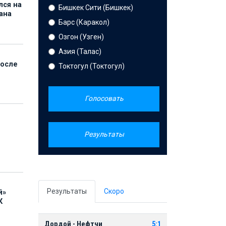
лся на
Бишкек Сити (Бишкек)
ана
Барс (Каракол)
Озгон (Узген)
Азия (Талас)
после
Токтогул (Токтогул)
Голосовать
Результаты
Результаты
Скоро
й»
К
Дордой - Нефтчи
5:1