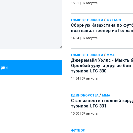
15:51
|
07 августа
/
ГЛАВНЫЕ НОВОСТИ
ФУТБОЛ
Сборную Казахстана по фут
возглавил тренер из Голла
14:34
|
07 августа
/
ГЛАВНЫЕ НОВОСТИ
ММА
Джеремайя Уэллс - Мыкты
Оролбай уулу и другие бои
арий
турнира UFC 330
14:34
|
07 августа
/
ЕДИНОБОРСТВА
ММА
Стал известен полный кард
турнира UFC 331
10:00
|
07 августа
ФУТБОЛ