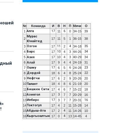
юношей
№
Команда
И
В
Н
П
Мячи
О
Алга
17
6
1
11
0
34-15
39
Мурас
2
17
11
5
1
36-15
38
Юнайтед
Озгон
11
4
35
3
17
2
34-18
Барс
10
34
4
17
4
3
44-26
5
Азия
17
10
4
3
40-29
34
6
Алай
17
9
4
4
24-19
31
адный
Ошму
17
6
23
7
6
5
24-28
Дордой
22
8
18
6
4
8
25-24
Нефтчи
9
17
6
2
9
20-26
20
10
Талант
18
4
8
6
21-19
20
Бишкек Сити
11
17
4
6
7
15-22
18
Азиягол
3
12
17
7
7
20-29
16
Илбирс
17
16
13
3
7
7
20-31
й»
Токтогул
14
17
4
2
11
15-28
14
!
Абдыш-Ата
4
15
17
2
11
14-26
10
Кыргызалтын
4
16
17
0
13
14-45
4