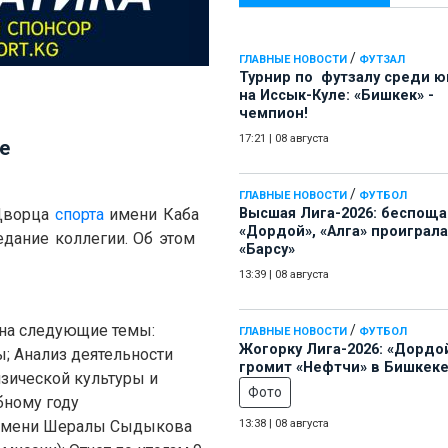
/
ГЛАВНЫЕ НОВОСТИ
ФУТЗАЛ
Турнир по футзалу среди 
на Иссык-Куле: «Бишкек» -
чемпион!
17:21
|
08 августа
е
/
ГЛАВНЫЕ НОВОСТИ
ФУТБОЛ
 Дворца
спорта
имени Каба
Высшая Лига-2026: беспощ
«Дордой», «Алга» проиграла
едание коллегии. Об этом
«Барсу»
13:39
|
08 августа
 на следующие темы:
/
ГЛАВНЫЕ НОВОСТИ
ФУТБОЛ
Жогорку Лига-2026: «Дордо
; Анализ деятельности
громит «Нефтчи» в Бишкеке
зической культуры и
Фото
бному году
 имени Шералы Сыдыкова
13:38
|
08 августа