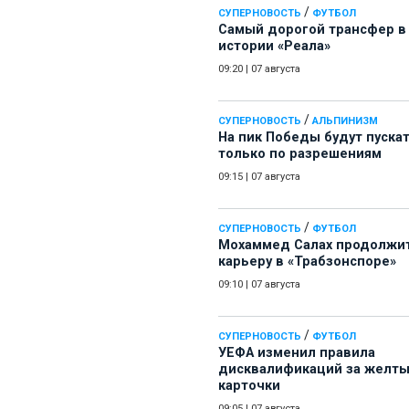
/
СУПЕРНОВОСТЬ
ФУТБОЛ
Самый дорогой трансфер в
истории «Реала»
09:20
|
07 августа
/
СУПЕРНОВОСТЬ
АЛЬПИНИЗМ
На пик Победы будут пуска
только по разрешениям
09:15
|
07 августа
/
СУПЕРНОВОСТЬ
ФУТБОЛ
Мохаммед Салах продолжи
карьеру в «Трабзонспоре»
09:10
|
07 августа
/
СУПЕРНОВОСТЬ
ФУТБОЛ
УЕФА изменил правила
дисквалификаций за желт
карточки
09:05
|
07 августа