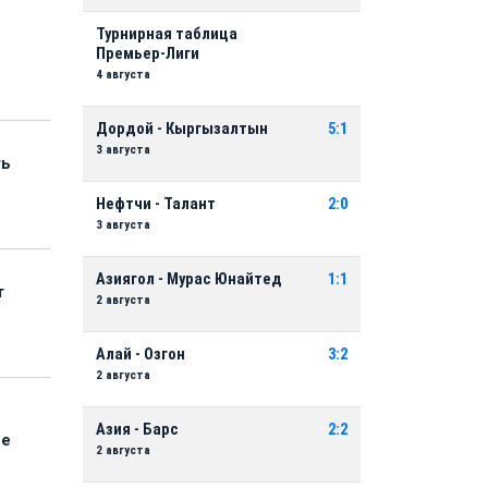
Турнирная таблица
Премьер-Лиги
4 августа
Дордой - Кыргызалтын
5:1
3 августа
ть
Нефтчи - Талант
2:0
3 августа
Азиягол - Мурас Юнайтед
1:1
т
2 августа
Алай - Озгон
3:2
2 августа
Азия - Барс
2:2
ые
2 августа