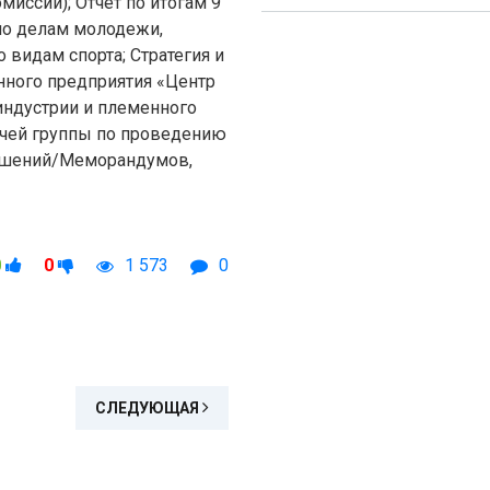
миссии); Отчет по итогам 9
по делам молодежи,
 видам спорта; Стратегия и
нного предприятия «Центр
индустрии и племенного
бочей группы по проведению
ашений/Меморандумов,
0
0
1 573
0
СЛЕДУЮЩАЯ