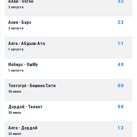
Алай - Озгон
3:2
2 августа
Азия - Барс
2:2
2 августа
Алга - Абдыш-Ата
1:1
1 августа
Илбирс - ОшМу
4:0
1 августа
Токтогул - Бишкек Сити
0:0
30 июля
Дордой - Талант
0:0
30 июля
Алга - Дордой
1:2
26 июля