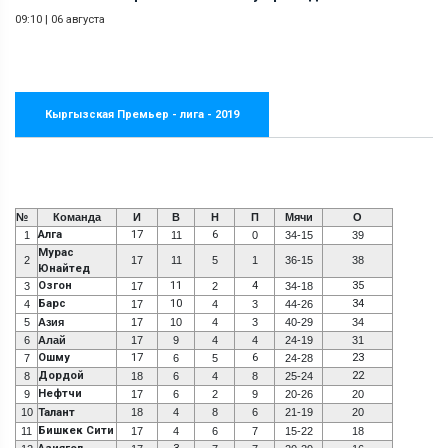
09:10
|
06 августа
Кыргызская Премьер - лига - 2019
№
Команда
И
В
Н
П
Мячи
О
Алга
17
6
1
11
0
34-15
39
Мурас
2
17
11
5
1
36-15
38
Юнайтед
Озгон
11
4
35
3
17
2
34-18
Барс
10
34
4
17
4
3
44-26
5
Азия
17
10
4
3
40-29
34
6
Алай
17
9
4
4
24-19
31
Ошму
17
6
23
7
6
5
24-28
Дордой
22
8
18
6
4
8
25-24
Нефтчи
9
17
6
2
9
20-26
20
10
Талант
18
4
8
6
21-19
20
Бишкек Сити
11
17
4
6
7
15-22
18