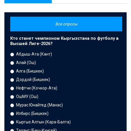
Все опросы
Кто станет чемпионом Кыргызстана по футболу в
Высшей Лиге-2026?
Абдыш-Ата (Кант)
Алай (Ош)
Алга (Бишкек)
Дордой (Бишкек)
Нефтчи (Кочкор-Ата)
ОшМУ (Ош)
Мурас Юнайтед (Манас)
Илбирс (Бишкек)
Кыргыз Алтын (Кара-Балта)
Талант (Беш-Кунгей)