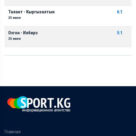
Талант - Кыргызалтын
6:1
25 июля
Озгон - Илбирс
5:1
25 июля
Главная