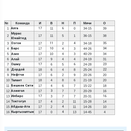
№
Команда
И
В
Н
П
Мячи
О
Алга
17
6
1
11
0
34-15
39
Мурас
2
17
11
5
1
36-15
38
Юнайтед
Озгон
11
4
35
3
17
2
34-18
Барс
10
34
4
17
4
3
44-26
5
Азия
17
10
4
3
40-29
34
6
Алай
17
9
4
4
24-19
31
Ошму
17
6
23
7
6
5
24-28
Дордой
22
8
18
6
4
8
25-24
Нефтчи
9
17
6
2
9
20-26
20
10
Талант
18
4
8
6
21-19
20
Бишкек Сити
11
17
4
6
7
15-22
18
Азиягол
3
12
17
7
7
20-29
16
Илбирс
17
16
13
3
7
7
20-31
Токтогул
14
17
4
2
11
15-28
14
Абдыш-Ата
4
15
17
2
11
14-26
10
Кыргызалтын
4
16
17
0
13
14-45
4