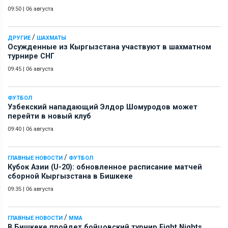
09:50
|
06 августа
/
ДРУГИЕ
ШАХМАТЫ
Осужденные из Кыргызстана участвуют в шахматном
турнире СНГ
09:45
|
06 августа
ФУТБОЛ
Узбекский нападающий Элдор Шомуродов может
перейти в новый клуб
09:40
|
06 августа
/
ГЛАВНЫЕ НОВОСТИ
ФУТБОЛ
Кубок Азии (U-20): обновленное расписание матчей
сборной Кыргызстана в Бишкеке
09:35
|
06 августа
/
ГЛАВНЫЕ НОВОСТИ
ММА
В Бишкеке пройдет бойцовский турнир Fight Nights