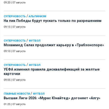
09:20
|
07 августа
/
СУПЕРНОВОСТЬ
АЛЬПИНИЗМ
На пик Победы будут пускать только по разрешениям
09:15
|
07 августа
/
СУПЕРНОВОСТЬ
ФУТБОЛ
Мохаммед Салах продолжит карьеру в «Трабзонспоре»
09:10
|
07 августа
/
СУПЕРНОВОСТЬ
ФУТБОЛ
УЕФА изменил правила дисквалификаций за желтые
карточки
09:05
|
07 августа
/
ГЛАВНЫЕ НОВОСТИ
ФУТБОЛ
Высшая Лига-2026: «Мурас Юнайтед» догоняет «Алгу»
01:25
|
07 августа