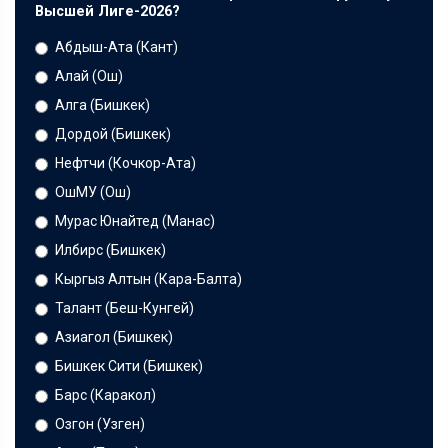
Высшей Лиге-2026?
Абдыш-Ата (Кант)
Алай (Ош)
Алга (Бишкек)
Дордой (Бишкек)
Нефтчи (Кочкор-Ата)
ОшМУ (Ош)
Мурас Юнайтед (Манас)
Илбирс (Бишкек)
Кыргыз Алтын (Кара-Балта)
Талант (Беш-Кунгей)
Азиагол (Бишкек)
Бишкек Сити (Бишкек)
Барс (Каракол)
Озгон (Узген)