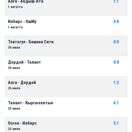
Алга - Абдыш-Ата
1:1
1 августа
Илбирс - ОшМу
4:0
1 августа
Токтогул - Бишкек Сити
0:0
30 июля
Дордой - Талант
0:0
30 июля
Алга - Дордой
1:2
26 июля
Талант - Кыргызалтын
6:1
25 июля
Озгон - Илбирс
5:1
25 июля