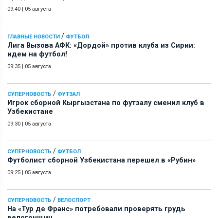
09:40
|
05 августа
/
ГЛАВНЫЕ НОВОСТИ
ФУТБОЛ
Лига Вызова АФК: «Дордой» против клуба из Сирии:
идем на футбол!
09:35
|
05 августа
/
СУПЕРНОВОСТЬ
ФУТЗАЛ
Игрок сборной Кыргызстана по футзалу сменил клуб в
Узбекистане
09:30
|
05 августа
/
СУПЕРНОВОСТЬ
ФУТБОЛ
Футболист сборной Узбекистана перешел в «Рубин»
09:25
|
05 августа
/
СУПЕРНОВОСТЬ
ВЕЛОСПОРТ
На «Тур де Франс» потребовали проверять грудь
велогонщиц