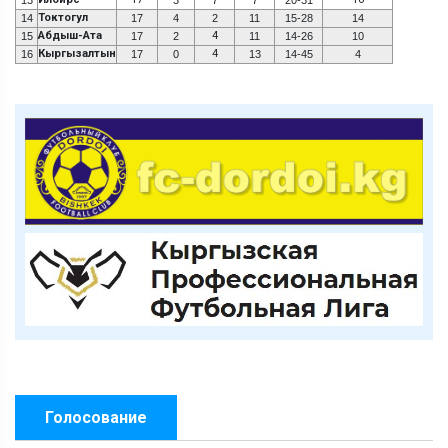
Токтогул
14
17
4
2
11
15-28
14
Абдыш-Ата
4
15
17
2
11
14-26
10
Кыргызалтын
4
16
17
0
13
14-45
4
Голосование