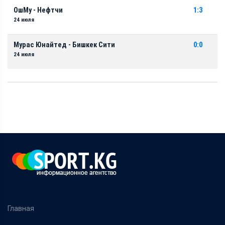
ОшМу - Нефтчи
1:3
24 июля
Мурас Юнайтед - Бишкек Сити
0:0
24 июля
Главная