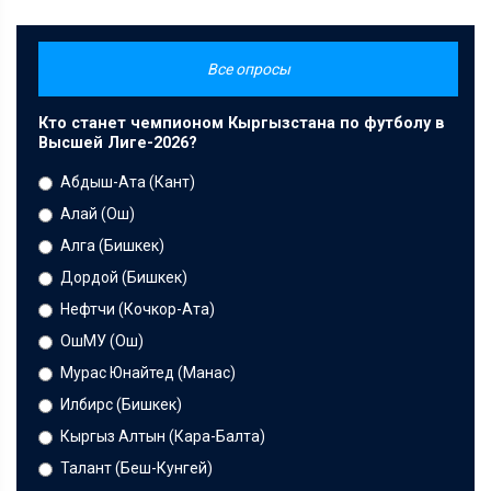
Все опросы
Кто станет чемпионом Кыргызстана по футболу в
Высшей Лиге-2026?
Абдыш-Ата (Кант)
Алай (Ош)
Алга (Бишкек)
Дордой (Бишкек)
Нефтчи (Кочкор-Ата)
ОшМУ (Ош)
Мурас Юнайтед (Манас)
Илбирс (Бишкек)
Кыргыз Алтын (Кара-Балта)
Талант (Беш-Кунгей)