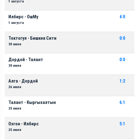
1 августа
Илбирс - ОшМу
4:0
1 августа
Токтогул - Бишкек Сити
0:0
30 июля
Дордой - Талант
0:0
30 июля
Алга - Дордой
1:2
26 июля
Талант - Кыргызалтын
6:1
25 июля
Озгон - Илбирс
5:1
25 июля