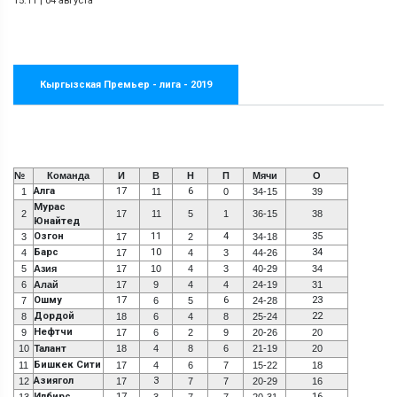
15:11
|
04 августа
Кыргызская Премьер - лига - 2019
№
Команда
И
В
Н
П
Мячи
О
Алга
17
6
1
11
0
34-15
39
Мурас
2
17
11
5
1
36-15
38
Юнайтед
Озгон
11
4
35
3
17
2
34-18
Барс
10
34
4
17
4
3
44-26
5
Азия
17
10
4
3
40-29
34
6
Алай
17
9
4
4
24-19
31
Ошму
17
6
23
7
6
5
24-28
Дордой
22
8
18
6
4
8
25-24
Нефтчи
9
17
6
2
9
20-26
20
10
Талант
18
4
8
6
21-19
20
Бишкек Сити
11
17
4
6
7
15-22
18
Азиягол
3
12
17
7
7
20-29
16
Илбирс
17
16
13
3
7
7
20-31