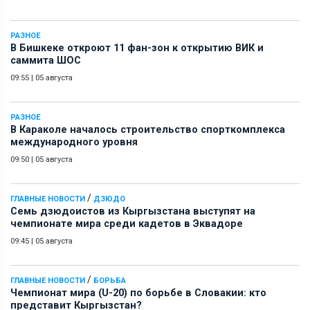
РАЗНОЕ
В Бишкеке откроют 11 фан-зон к открытию ВИК и
саммита ШОС
09:55
|
05 августа
РАЗНОЕ
В Караколе началось строительство спорткомплекса
международного уровня
09:50
|
05 августа
/
ГЛАВНЫЕ НОВОСТИ
ДЗЮДО
Семь дзюдоистов из Кыргызстана выступят на
чемпионате мира среди кадетов в Эквадоре
09:45
|
05 августа
/
ГЛАВНЫЕ НОВОСТИ
БОРЬБА
Чемпионат мира (U-20) по борьбе в Словакии: кто
представит Кыргызстан?