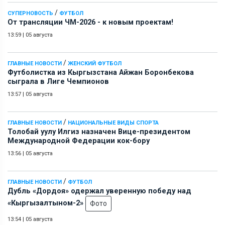
/
СУПЕРНОВОСТЬ
ФУТБОЛ
От трансляции ЧМ-2026 - к новым проектам!
13:59
|
05 августа
/
ГЛАВНЫЕ НОВОСТИ
ЖЕНСКИЙ ФУТБОЛ
Футболистка из Кыргызстана Айжан Боронбекова
сыграла в Лиге Чемпионов
13:57
|
05 августа
/
ГЛАВНЫЕ НОВОСТИ
НАЦИОНАЛЬНЫЕ ВИДЫ СПОРТА
Толобай уулу Илгиз назначен Вице-президентом
Международной Федерации кок-бору
13:56
|
05 августа
/
ГЛАВНЫЕ НОВОСТИ
ФУТБОЛ
Дубль «Дордоя» одержал уверенную победу над
«Кыргызалтыном-2»
Фото
13:54
|
05 августа