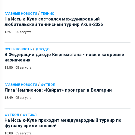
/
ГЛАВНЫЕ НОВОСТИ
ТЕННИС
На Иссык-Куле состоялся международный
любительский теннисный турнир Akun-2026
13:51
|
05 августа
/
СУПЕРНОВОСТЬ
ДЗЮДО
В Федерации дзюдо Кыргызстана - новые кадровые
назначения
13:50
|
05 августа
/
ГЛАВНЫЕ НОВОСТИ
ФУТБОЛ
Лига Чемпионов: «Кайрат» проиграл в Болгарии
13:49
|
05 августа
/
ФУТБОЛ
ФУТЗАЛ
На Иссык-Куле проходит международный турнир по
футзалу среди юношей
10:00
|
05 августа