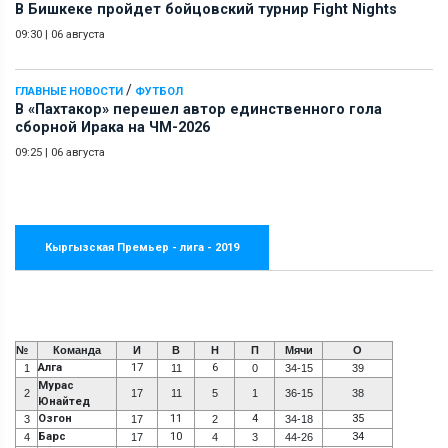
В Бишкеке пройдет бойцовский турнир Fight Nights
09:30
|
06 августа
/
ГЛАВНЫЕ НОВОСТИ
ФУТБОЛ
В «Пахтакор» перешел автор единственного гола
сборной Ирака на ЧМ-2026
09:25
|
06 августа
Кыргызская Премьер - лига - 2019
№
Команда
И
В
Н
П
Мячи
О
Алга
17
6
1
11
0
34-15
39
Мурас
2
17
11
5
1
36-15
38
Юнайтед
Озгон
11
4
35
3
17
2
34-18
Барс
10
34
4
17
4
3
44-26