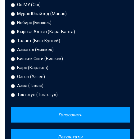
ОшМУ (Ош)
Мурас Юнайтед (Манас)
Илбирс (Бишкек)
Кыргыз Алтын (Кара-Балта)
Талант (Беш-Кунгей)
Азиагол (Бишкек)
Бишкек Сити (Бишкек)
Барс (Каракол)
Озгон (Узген)
Азия (Талас)
Токтогул (Токтогул)
Голосовать
Результаты