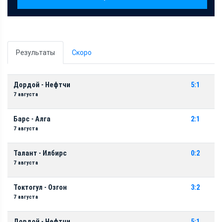
Результаты
Скоро
Дордой - Нефтчи
5:1
7 августа
Барс - Алга
2:1
7 августа
Талант - Илбирс
0:2
7 августа
Токтогул - Озгон
3:2
7 августа
Дордой - Нефтчи
5:1