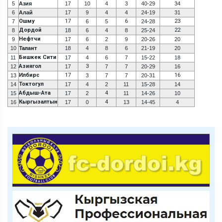
5
Азия
17
10
4
3
40-29
34
6
Алай
17
9
4
4
24-19
31
Ошму
17
6
23
7
6
5
24-28
Дордой
22
8
18
6
4
8
25-24
Нефтчи
9
17
6
2
9
20-26
20
10
Талант
18
4
8
6
21-19
20
Бишкек Сити
11
17
4
6
7
15-22
18
Азиягол
3
12
17
7
7
20-29
16
Илбирс
17
16
13
3
7
7
20-31
Токтогул
14
17
4
2
11
15-28
14
Абдыш-Ата
4
15
17
2
11
14-26
10
Кыргызалтын
4
16
17
0
13
14-45
4