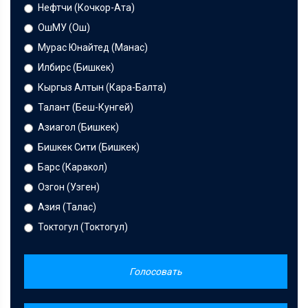
Нефтчи (Кочкор-Ата)
ОшМУ (Ош)
Мурас Юнайтед (Манас)
Илбирс (Бишкек)
Кыргыз Алтын (Кара-Балта)
Талант (Беш-Кунгей)
Азиагол (Бишкек)
Бишкек Сити (Бишкек)
Барс (Каракол)
Озгон (Узген)
Азия (Талас)
Токтогул (Токтогул)
Голосовать