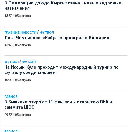
В Федерации дзюдо Кыргызстана - новые кадровые
назначения
13:50
|
05 августа
/
ГЛАВНЫЕ НОВОСТИ
ФУТБОЛ
Лига Чемпионов: «Кайрат» проиграл в Болгарии
13:49
|
05 августа
/
ФУТБОЛ
ФУТЗАЛ
На Иссык-Куле проходит международный турнир по
футзалу среди юношей
10:00
|
05 августа
РАЗНОЕ
В Бишкеке откроют 11 фан-зон к открытию ВИК и
саммита ШОС
09:55
|
05 августа
РАЗНОЕ