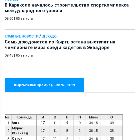
В Караколе началось строительство спорткомплекса
международного уровня
09:50
|
05 августа
/
ГЛАВНЫЕ НОВОСТИ
ДЗЮДО
Семь дзюдоистов из Кыргызстана выступят на
чемпионате мира среди кадетов в Эквадоре
09:45
|
05 августа
Кыргызская Премьер - лига - 2019
№
Команда
И
В
Н
П
Мячи
О
Алга
17
6
1
11
0
34-15
39
Мурас
2
17
11
5
1
36-15
38
Юнайтед
Озгон
11
4
35
3
17
2
34-18