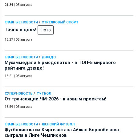
21:34
|
05 августа
/
ГЛАВНЫЕ НОВОСТИ
СТРЕЛКОВЫЙ СПОРТ
Точно в цель!
Фото
16:27
|
05 августа
/
ГЛАВНЫЕ НОВОСТИ
ДЗЮДО
Мухаммедали Ырысдолотов - в ТОП-5 мирового
рейтинга дзюдо!
15:21
|
05 августа
/
СУПЕРНОВОСТЬ
ФУТБОЛ
От трансляции ЧМ-2026 - к новым проектам!
13:59
|
05 августа
/
ГЛАВНЫЕ НОВОСТИ
ЖЕНСКИЙ ФУТБОЛ
Футболистка из Кыргызстана Айжан Боронбекова
сыграла в Лиге Чемпионов