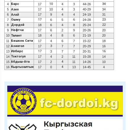
Барс
10
34
4
17
4
3
44-26
5
Азия
17
10
4
3
40-29
34
6
Алай
17
9
4
4
24-19
31
Ошму
17
6
23
7
6
5
24-28
Дордой
22
8
18
6
4
8
25-24
Нефтчи
9
17
6
2
9
20-26
20
10
Талант
18
4
8
6
21-19
20
Бишкек Сити
11
17
4
6
7
15-22
18
Азиягол
3
12
17
7
7
20-29
16
Илбирс
17
16
13
3
7
7
20-31
Токтогул
14
17
4
2
11
15-28
14
Абдыш-Ата
4
15
17
2
11
14-26
10
Кыргызалтын
4
16
17
0
13
14-45
4