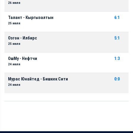
26 июля
Талант - Кыргызалтын
6:1
25 июля
Озгон - Илбирс
5:1
25 июля
ОшМу - Нефтчи
1:3
24 июля
Мурас Юнайтед - Бишкек Сити
0:0
24 июля