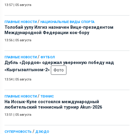
13:57
|
05 августа
/
ГЛАВНЫЕ НОВОСТИ
НАЦИОНАЛЬНЫЕ ВИДЫ СПОРТА
Толобай уулу Илгиз назначен Вице-президентом
Международной Федерации кок-бору
13:56
|
05 августа
/
ГЛАВНЫЕ НОВОСТИ
ФУТБОЛ
Дубль «Дордоя» одержал уверенную победу над
«Кыргызалтыном-2»
Фото
13:54
|
05 августа
/
ГЛАВНЫЕ НОВОСТИ
ТЕННИС
На Иссык-Куле состоялся международный
любительский теннисный турнир Akun-2026
13:51
|
05 августа
/
СУПЕРНОВОСТЬ
ДЗЮДО