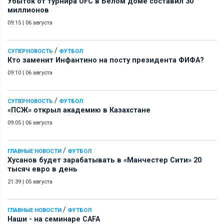
Убыток от турнира UFC в Белом доме составил 30
миллионов
09:15
|
06 августа
/
СУПЕРНОВОСТЬ
ФУТБОЛ
Кто заменит Инфантино на посту президента ФИФА?
09:10
|
06 августа
/
СУПЕРНОВОСТЬ
ФУТБОЛ
«ПСЖ» открыл академию в Казахстане
09:05
|
06 августа
/
ГЛАВНЫЕ НОВОСТИ
ФУТБОЛ
Хусанов будет зарабатывать в «Манчестер Сити» 20
тысяч евро в день
21:39
|
05 августа
/
ГЛАВНЫЕ НОВОСТИ
ФУТБОЛ
Наши - на семинаре СAFA