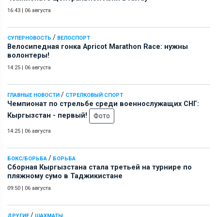
16:43
|
06 августа
/
СУПЕРНОВОСТЬ
ВЕЛОСПОРТ
Велосипедная гонка Apricot Marathon Race: нужны
волонтеры!
14:25
|
06 августа
/
ГЛАВНЫЕ НОВОСТИ
СТРЕЛКОВЫЙ СПОРТ
Чемпионат по стрельбе среди военнослужащих СНГ:
Кыргызстан - первый!
Фото
14:25
|
06 августа
/
БОКС/БОРЬБА
БОРЬБА
Сборная Кыргызстана стала третьей на турнире по
пляжному сумо в Таджикистане
09:50
|
06 августа
/
ДРУГИЕ
ШАХМАТЫ