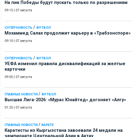
На пик Победы будут пускать только по разрешениям
09:15
|
07 августа
/
СУПЕРНОВОСТЬ
ФУТБОЛ
Мохаммед Салах продолжит карьеру в «Трабзонспоре»
09:10
|
07 августа
/
СУПЕРНОВОСТЬ
ФУТБОЛ
УЕФА изменил правила дисквалификаций за желтые
карточки
09:05
|
07 августа
/
ГЛАВНЫЕ НОВОСТИ
ФУТБОЛ
Высшая Лига-2026: «Мурас Юнайтед» догоняет «Алгу»
01:25
|
07 августа
/
ГЛАВНЫЕ НОВОСТИ
КАРАТЕ
Каратисты из Кыргызстана завоевали 24 медали на
чемпионате Центральной Азии в Актау