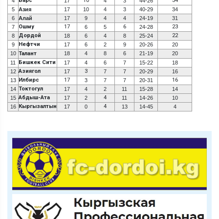
Барс
10
34
4
17
4
3
44-26
5
Азия
17
10
4
3
40-29
34
6
Алай
17
9
4
4
24-19
31
Ошму
17
6
23
7
6
5
24-28
Дордой
22
8
18
6
4
8
25-24
Нефтчи
9
17
6
2
9
20-26
20
10
Талант
18
4
8
6
21-19
20
Бишкек Сити
11
17
4
6
7
15-22
18
Азиягол
3
12
17
7
7
20-29
16
Илбирс
17
16
13
3
7
7
20-31
Токтогул
14
17
4
2
11
15-28
14
Абдыш-Ата
4
15
17
2
11
14-26
10
Кыргызалтын
4
16
17
0
13
14-45
4