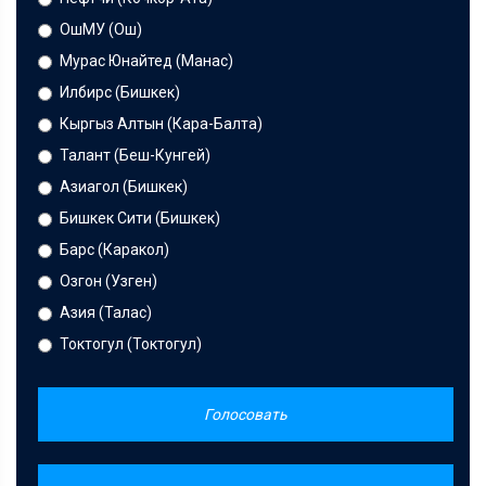
ОшМУ (Ош)
Мурас Юнайтед (Манас)
Илбирс (Бишкек)
Кыргыз Алтын (Кара-Балта)
Талант (Беш-Кунгей)
Азиагол (Бишкек)
Бишкек Сити (Бишкек)
Барс (Каракол)
Озгон (Узген)
Азия (Талас)
Токтогул (Токтогул)
Голосовать