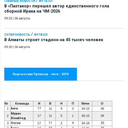
/
ГЛАВНЫЕ НОВОСТИ
ФУТБОЛ
В «Пахтакор» перешел автор единственного гола
сборной Ирака на ЧМ-2026
09:25
|
06 августа
/
СУПЕРНОВОСТЬ
ФУТБОЛ
В Алматы строят стадион на 45 тысяч человек
09:20
|
06 августа
Кыргызская Премьер - лига - 2019
№
Команда
И
В
Н
П
Мячи
О
Алга
17
6
1
11
0
34-15
39
Мурас
2
17
11
5
1
36-15
38
Юнайтед
Озгон
11
4
35
3
17
2
34-18