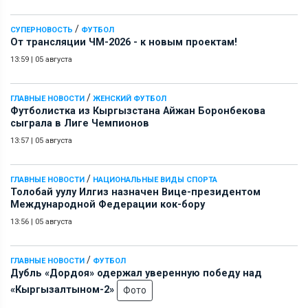
/
СУПЕРНОВОСТЬ
ФУТБОЛ
От трансляции ЧМ-2026 - к новым проектам!
13:59
|
05 августа
/
ГЛАВНЫЕ НОВОСТИ
ЖЕНСКИЙ ФУТБОЛ
Футболистка из Кыргызстана Айжан Боронбекова
сыграла в Лиге Чемпионов
13:57
|
05 августа
/
ГЛАВНЫЕ НОВОСТИ
НАЦИОНАЛЬНЫЕ ВИДЫ СПОРТА
Толобай уулу Илгиз назначен Вице-президентом
Международной Федерации кок-бору
13:56
|
05 августа
/
ГЛАВНЫЕ НОВОСТИ
ФУТБОЛ
Дубль «Дордоя» одержал уверенную победу над
«Кыргызалтыном-2»
Фото