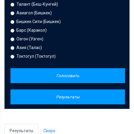
Талант (Беш-Кунгей)
Азиагол (Бишкек)
Бишкек Сити (Бишкек)
Барс (Каракол)
Озгон (Узген)
Азия (Талас)
Токтогул (Токтогул)
Голосовать
Результаты
Результаты
Скоро