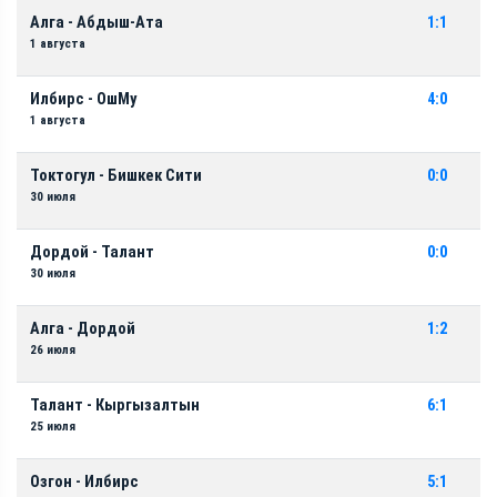
Алга - Абдыш-Ата
1:1
1 августа
Илбирс - ОшМу
4:0
1 августа
Токтогул - Бишкек Сити
0:0
30 июля
Дордой - Талант
0:0
30 июля
Алга - Дордой
1:2
26 июля
Талант - Кыргызалтын
6:1
25 июля
Озгон - Илбирс
5:1