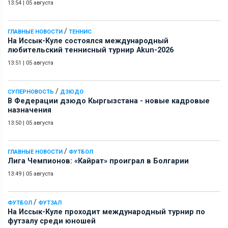
13:54
|
05 августа
/
ГЛАВНЫЕ НОВОСТИ
ТЕННИС
На Иссык-Куле состоялся международный
любительский теннисный турнир Akun-2026
13:51
|
05 августа
/
СУПЕРНОВОСТЬ
ДЗЮДО
В Федерации дзюдо Кыргызстана - новые кадровые
назначения
13:50
|
05 августа
/
ГЛАВНЫЕ НОВОСТИ
ФУТБОЛ
Лига Чемпионов: «Кайрат» проиграл в Болгарии
13:49
|
05 августа
/
ФУТБОЛ
ФУТЗАЛ
На Иссык-Куле проходит международный турнир по
футзалу среди юношей