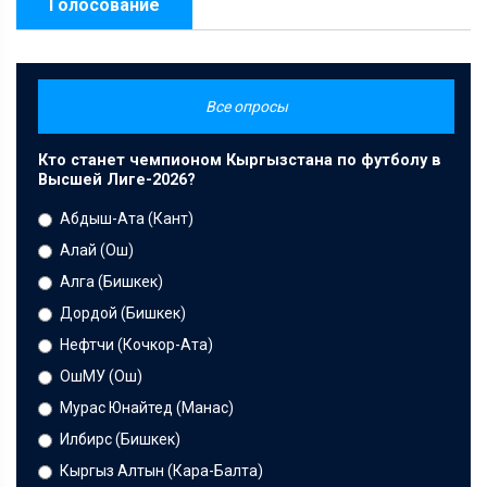
Голосование
Все опросы
Кто станет чемпионом Кыргызстана по футболу в
Высшей Лиге-2026?
Абдыш-Ата (Кант)
Алай (Ош)
Алга (Бишкек)
Дордой (Бишкек)
Нефтчи (Кочкор-Ата)
ОшМУ (Ош)
Мурас Юнайтед (Манас)
Илбирс (Бишкек)
Кыргыз Алтын (Кара-Балта)