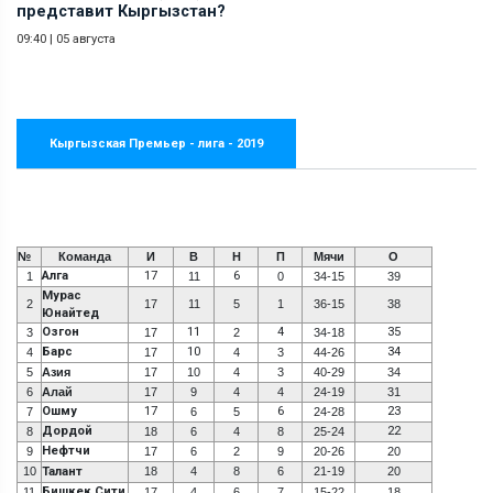
представит Кыргызстан?
09:40
|
05 августа
Кыргызская Премьер - лига - 2019
№
Команда
И
В
Н
П
Мячи
О
Алга
17
6
1
11
0
34-15
39
Мурас
2
17
11
5
1
36-15
38
Юнайтед
Озгон
11
4
35
3
17
2
34-18
Барс
10
34
4
17
4
3
44-26
5
Азия
17
10
4
3
40-29
34
6
Алай
17
9
4
4
24-19
31
Ошму
17
6
23
7
6
5
24-28
Дордой
22
8
18
6
4
8
25-24
Нефтчи
9
17
6
2
9
20-26
20
10
Талант
18
4
8
6
21-19
20
Бишкек Сити
11
17
4
6
7
15-22
18