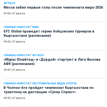
ФУТБОЛ
Месси забил первые голы после чемпионата мира-2026
09:50
|
07 августа
/
ГЛАВНЫЕ НОВОСТИ
ММА
EFC Global проведет серию бойцовских турниров в
Кыргызстане (расписание)
09:45
|
07 августа
/
ГЛАВНЫЕ НОВОСТИ
ФУТБОЛ
«Мурас Юнайтед» и «Дордой» стартуют в Лиге Вызова
АФК (расписание)
09:40
|
07 августа
/
ГЛАВНЫЕ НОВОСТИ
ЭКСТРЕМАЛЬНЫЕ ВИДЫ СПОРТА
В Чолпон-Ате пройдет чемпионат Кыргызстана по
триатлону на дистанции «Супер Спринт»
09:35
|
07 августа