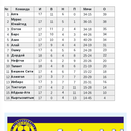
№
Команда
И
В
Н
П
Мячи
О
Алга
17
6
1
11
0
34-15
39
Мурас
2
17
11
5
1
36-15
38
Юнайтед
Озгон
11
4
35
3
17
2
34-18
Барс
10
34
4
17
4
3
44-26
5
Азия
17
10
4
3
40-29
34
6
Алай
17
9
4
4
24-19
31
Ошму
17
6
23
7
6
5
24-28
Дордой
22
8
18
6
4
8
25-24
Нефтчи
9
17
6
2
9
20-26
20
10
Талант
18
4
8
6
21-19
20
Бишкек Сити
11
17
4
6
7
15-22
18
Азиягол
3
12
17
7
7
20-29
16
Илбирс
17
16
13
3
7
7
20-31
Токтогул
14
17
4
2
11
15-28
14
Абдыш-Ата
4
15
17
2
11
14-26
10
Кыргызалтын
4
16
17
0
13
14-45
4