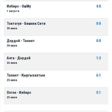
Илбирс - ОшМу
4:0
1 августа
Токтогул - Бишкек Сити
0:0
30 июля
Дордой - Талант
0:0
30 июля
Алга - Дордой
1:2
26 июля
Талант - Кыргызалтын
6:1
25 июля
Озгон - Илбирс
5:1
25 июля