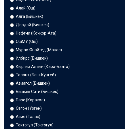
Алай (Ош)
Алга (Бишкек)
Дордой (Бишкек)
Нефтчи (Кочкор-Ата)
ОшМУ (Ош)
Мурас Юнайтед (Манас)
Илбирс (Бишкек)
Кыргыз Алтын (Кара-Балта)
Талант (Беш-Кунгей)
Азиагол (Бишкек)
Бишкек Сити (Бишкек)
Барс (Каракол)
Озгон (Узген)
Азия (Талас)
Токтогул (Токтогул)