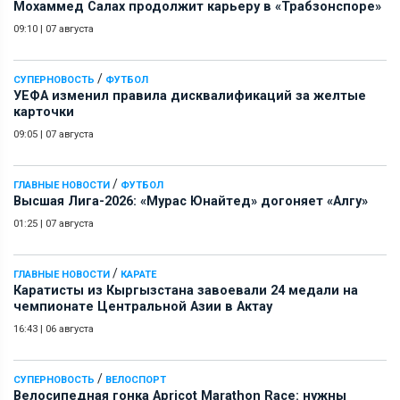
Мохаммед Салах продолжит карьеру в «Трабзонспоре»
09:10
|
07 августа
/
СУПЕРНОВОСТЬ
ФУТБОЛ
УЕФА изменил правила дисквалификаций за желтые
карточки
09:05
|
07 августа
/
ГЛАВНЫЕ НОВОСТИ
ФУТБОЛ
Высшая Лига-2026: «Мурас Юнайтед» догоняет «Алгу»
01:25
|
07 августа
/
ГЛАВНЫЕ НОВОСТИ
КАРАТЕ
Каратисты из Кыргызстана завоевали 24 медали на
чемпионате Центральной Азии в Актау
16:43
|
06 августа
/
СУПЕРНОВОСТЬ
ВЕЛОСПОРТ
Велосипедная гонка Apricot Marathon Race: нужны