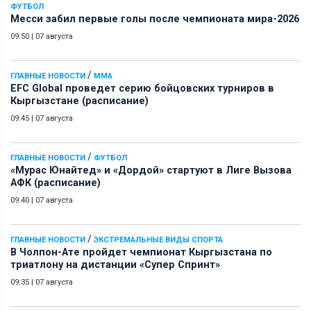
ФУТБОЛ
Месси забил первые голы после чемпионата мира-2026
09:50
|
07 августа
/
ГЛАВНЫЕ НОВОСТИ
ММА
EFC Global проведет серию бойцовских турниров в
Кыргызстане (расписание)
09:45
|
07 августа
/
ГЛАВНЫЕ НОВОСТИ
ФУТБОЛ
«Мурас Юнайтед» и «Дордой» стартуют в Лиге Вызова
АФК (расписание)
09:40
|
07 августа
/
ГЛАВНЫЕ НОВОСТИ
ЭКСТРЕМАЛЬНЫЕ ВИДЫ СПОРТА
В Чолпон-Ате пройдет чемпионат Кыргызстана по
триатлону на дистанции «Супер Спринт»
09:35
|
07 августа