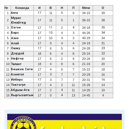
№
Команда
И
В
Н
П
Мячи
О
Алга
17
6
1
11
0
34-15
39
Мурас
2
17
11
5
1
36-15
38
Юнайтед
Озгон
11
4
35
3
17
2
34-18
Барс
10
34
4
17
4
3
44-26
5
Азия
17
10
4
3
40-29
34
6
Алай
17
9
4
4
24-19
31
Ошму
17
6
23
7
6
5
24-28
Дордой
22
8
18
6
4
8
25-24
Нефтчи
9
17
6
2
9
20-26
20
10
Талант
18
4
8
6
21-19
20
Бишкек Сити
11
17
4
6
7
15-22
18
Азиягол
3
12
17
7
7
20-29
16
Илбирс
17
16
13
3
7
7
20-31
Токтогул
14
17
4
2
11
15-28
14
Абдыш-Ата
4
15
17
2
11
14-26
10
Кыргызалтын
4
16
17
0
13
14-45
4