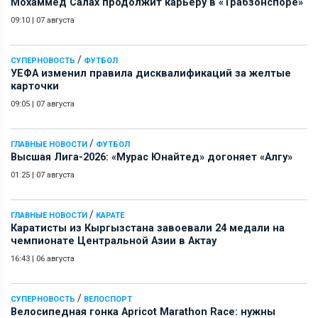
Мохаммед Салах продолжит карьеру в «Трабзонспоре»
09:10
|
07 августа
/
СУПЕРНОВОСТЬ
ФУТБОЛ
УЕФА изменил правила дисквалификаций за желтые
карточки
09:05
|
07 августа
/
ГЛАВНЫЕ НОВОСТИ
ФУТБОЛ
Высшая Лига-2026: «Мурас Юнайтед» догоняет «Алгу»
01:25
|
07 августа
/
ГЛАВНЫЕ НОВОСТИ
КАРАТЕ
Каратисты из Кыргызстана завоевали 24 медали на
чемпионате Центральной Азии в Актау
16:43
|
06 августа
/
СУПЕРНОВОСТЬ
ВЕЛОСПОРТ
Велосипедная гонка Apricot Marathon Race: нужны