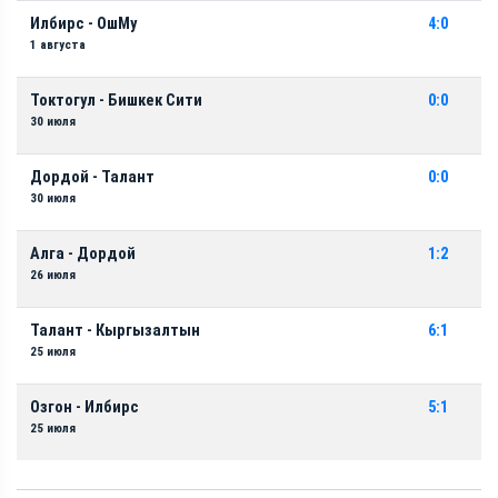
Илбирс - ОшМу
4:0
1 августа
Токтогул - Бишкек Сити
0:0
30 июля
Дордой - Талант
0:0
30 июля
Алга - Дордой
1:2
26 июля
Талант - Кыргызалтын
6:1
25 июля
Озгон - Илбирс
5:1
25 июля