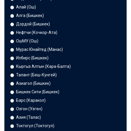
Алай (Ош)
Алга (Бишкек)
Дордой (Бишкек)
Нефтчи (Кочкор-Ата)
ОшМУ (Ош)
Мурас Юнайтед (Манас)
Илбирс (Бишкек)
Кыргыз Алтын (Кара-Балта)
Талант (Беш-Кунгей)
Азиагол (Бишкек)
Бишкек Сити (Бишкек)
Барс (Каракол)
Озгон (Узген)
Азия (Талас)
Токтогул (Токтогул)