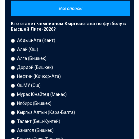
Все опросы
Кто станет чемпионом Кыргызстана по футболу в
Высшей Лиге-2026?
Абдыш-Ата (Кант)
Алай (Ош)
Алга (Бишкек)
Дордой (Бишкек)
Нефтчи (Кочкор-Ата)
ОшМУ (Ош)
Мурас Юнайтед (Манас)
Илбирс (Бишкек)
Кыргыз Алтын (Кара-Балта)
Талант (Беш-Кунгей)
Азиагол (Бишкек)