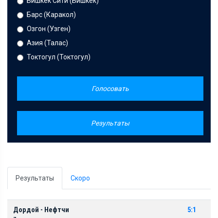
Бишкек Сити (Бишкек)
Барс (Каракол)
Озгон (Узген)
Азия (Талас)
Токтогул (Токтогул)
Голосовать
Результаты
Результаты
Скоро
Дордой - Нефтчи
5:1