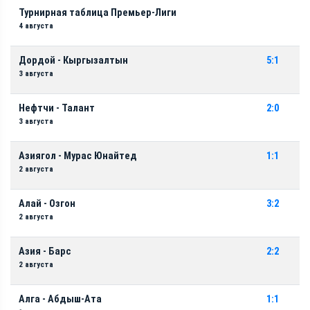
Турнирная таблица Премьер-Лиги
4 августа
Дордой - Кыргызалтын
5:1
3 августа
Нефтчи - Талант
2:0
3 августа
Азиягол - Мурас Юнайтед
1:1
2 августа
Алай - Озгон
3:2
2 августа
Азия - Барс
2:2
2 августа
Алга - Абдыш-Ата
1:1