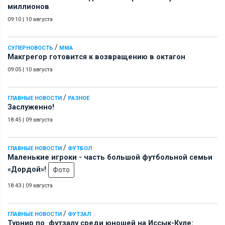
миллионов
09:10
|
10 августа
/
СУПЕРНОВОСТЬ
ММА
Макгрегор готовится к возвращению в октагон
09:05
|
10 августа
/
ГЛАВНЫЕ НОВОСТИ
РАЗНОЕ
Заслуженно!
18:45
|
09 августа
/
ГЛАВНЫЕ НОВОСТИ
ФУТБОЛ
Маленькие игроки - часть большой футбольной семьи
«Дордой»!
Фото
18:43
|
09 августа
/
ГЛАВНЫЕ НОВОСТИ
ФУТЗАЛ
Турнир по футзалу среди юношей на Иссык-Куле: