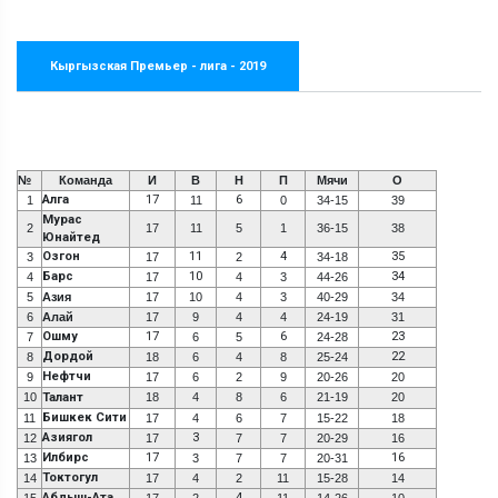
Кыргызская Премьер - лига - 2019
№
Команда
И
В
Н
П
Мячи
О
Алга
17
6
1
11
0
34-15
39
Мурас
2
17
11
5
1
36-15
38
Юнайтед
Озгон
11
4
35
3
17
2
34-18
Барс
10
34
4
17
4
3
44-26
5
Азия
17
10
4
3
40-29
34
6
Алай
17
9
4
4
24-19
31
Ошму
17
6
23
7
6
5
24-28
Дордой
22
8
18
6
4
8
25-24
Нефтчи
9
17
6
2
9
20-26
20
10
Талант
18
4
8
6
21-19
20
Бишкек Сити
11
17
4
6
7
15-22
18
Азиягол
3
12
17
7
7
20-29
16
Илбирс
17
16
13
3
7
7
20-31
Токтогул
14
17
4
2
11
15-28
14
Абдыш-Ата
4
15
17
2
11
14-26
10