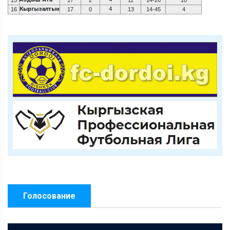
Кыргызалтын
4
16
17
0
13
14-45
4
Голосование