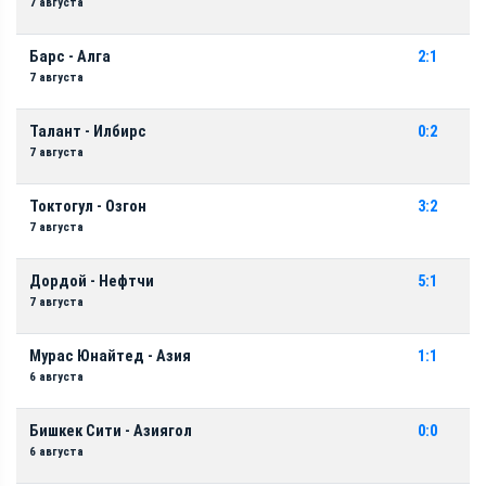
7 августа
Барс - Алга
2:1
7 августа
Талант - Илбирс
0:2
7 августа
Токтогул - Озгон
3:2
7 августа
Дордой - Нефтчи
5:1
7 августа
Мурас Юнайтед - Азия
1:1
6 августа
Бишкек Сити - Азиягол
0:0
6 августа