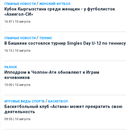
/
ГЛАВНЫЕ НОВОСТИ
ЖЕНСКИЙ ФУТБОЛ
Кубок Кыргызстана среди женщин - у футболисток
«Азиягол-СИ»
16:47
|
10 августа
/
ГЛАВНЫЕ НОВОСТИ
ТЕННИС
В Бишкеке состоялся турнир Singles Day U-12 по теннису
16:15
|
10 августа
РАЗНОЕ
Ипподром в Чолпон-Ате обновляют к Играм
кочевников
10:00
|
10 августа
/
ИГРОВЫЕ ВИДЫ СПОРТА
БАСКЕТБОЛ
Баскетбольный клуб «Астана» может прекратить свою
деятельность
09:55
|
10 августа