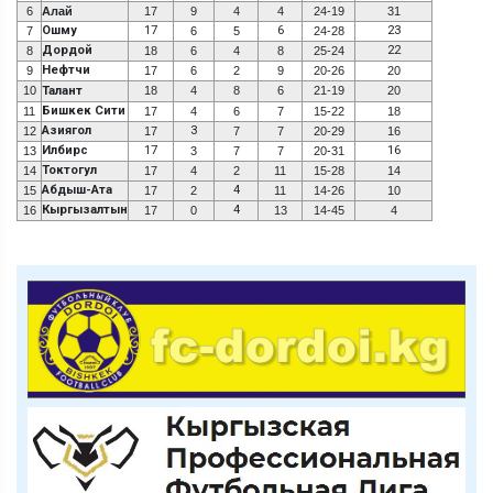
6
Алай
17
9
4
4
24-19
31
Ошму
17
6
23
7
6
5
24-28
Дордой
22
8
18
6
4
8
25-24
Нефтчи
9
17
6
2
9
20-26
20
10
Талант
18
4
8
6
21-19
20
Бишкек Сити
11
17
4
6
7
15-22
18
Азиягол
3
12
17
7
7
20-29
16
Илбирс
17
16
13
3
7
7
20-31
Токтогул
14
17
4
2
11
15-28
14
Абдыш-Ата
4
15
17
2
11
14-26
10
Кыргызалтын
4
16
17
0
13
14-45
4