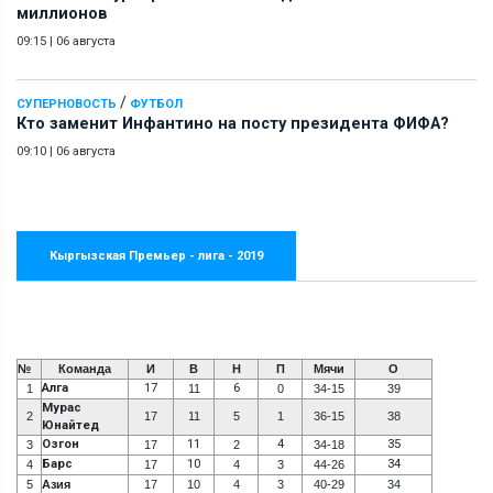
миллионов
09:15
|
06 августа
/
СУПЕРНОВОСТЬ
ФУТБОЛ
Кто заменит Инфантино на посту президента ФИФА?
09:10
|
06 августа
Кыргызская Премьер - лига - 2019
№
Команда
И
В
Н
П
Мячи
О
Алга
17
6
1
11
0
34-15
39
Мурас
2
17
11
5
1
36-15
38
Юнайтед
Озгон
11
4
35
3
17
2
34-18
Барс
10
34
4
17
4
3
44-26
5
Азия
17
10
4
3
40-29
34