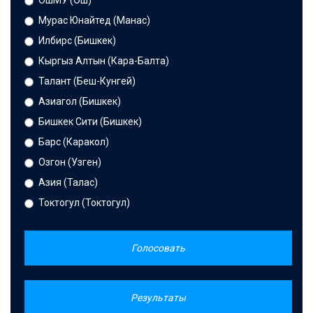
ОшМУ (Ош)
Мурас Юнайтед (Манас)
Илбирс (Бишкек)
Кыргыз Алтын (Кара-Балта)
Талант (Беш-Кунгей)
Азиагол (Бишкек)
Бишкек Сити (Бишкек)
Барс (Каракол)
Озгон (Узген)
Азия (Талас)
Токтогул (Токтогул)
Голосовать
Результаты