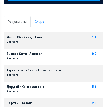
Результаты
Скоро
Мурас Юнайтед - Азия
1:1
6 августа
Бишкек Сити - Азиягол
0:0
6 августа
Турнирная таблица Премьер-Лиги
4 августа
Дордой - Кыргызалтын
5:1
3 августа
Нефтчи - Талант
2:0