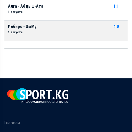
Алга - Абдыш-Ата
1:1
1 августа
Илбирс - ОшМу
4:0
1 августа
Главная