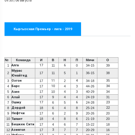
09:35
|
06 августа
Кыргызская Премьер - лига - 2019
№
Команда
И
В
Н
П
Мячи
О
Алга
17
6
1
11
0
34-15
39
Мурас
2
17
11
5
1
36-15
38
Юнайтед
Озгон
11
4
35
3
17
2
34-18
Барс
10
34
4
17
4
3
44-26
5
Азия
17
10
4
3
40-29
34
6
Алай
17
9
4
4
24-19
31
Ошму
17
6
23
7
6
5
24-28
Дордой
22
8
18
6
4
8
25-24
Нефтчи
9
17
6
2
9
20-26
20
10
Талант
18
4
8
6
21-19
20
Бишкек Сити
11
17
4
6
7
15-22
18
Азиягол
3
12
17
7
7
20-29
16