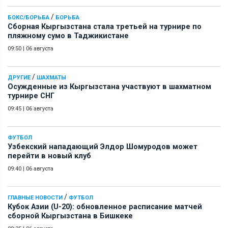
/
БОКС/БОРЬБА
БОРЬБА
Сборная Кыргызстана стала третьей на турнире по
пляжному сумо в Таджикистане
09:50
|
06 августа
/
ДРУГИЕ
ШАХМАТЫ
Осужденные из Кыргызстана участвуют в шахматном
турнире СНГ
09:45
|
06 августа
ФУТБОЛ
Узбекский нападающий Элдор Шомуродов может
перейти в новый клуб
09:40
|
06 августа
/
ГЛАВНЫЕ НОВОСТИ
ФУТБОЛ
Кубок Азии (U-20): обновленное расписание матчей
сборной Кыргызстана в Бишкеке