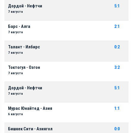
Дордой - Нефтчи
5:1
7 августа
Барс - Алга
2:1
7 августа
Талант - Илбирс
0:2
7 августа
Токтогул - Озгон
3:2
7 августа
Дордой - Нефтчи
5:1
7 августа
Мурас Юнайтед - Азия
1:1
6 августа
Бишкек Сити - Азиягол
0:0