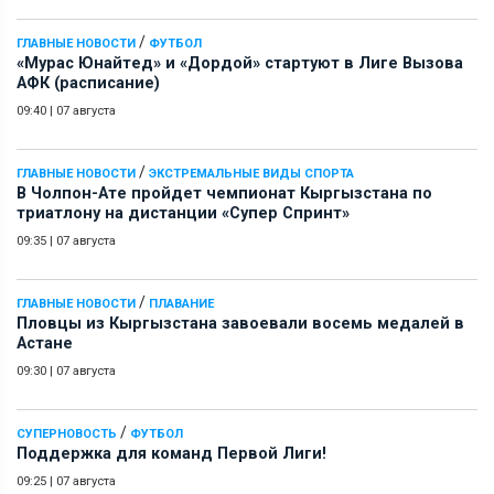
/
ГЛАВНЫЕ НОВОСТИ
ФУТБОЛ
«Мурас Юнайтед» и «Дордой» стартуют в Лиге Вызова
АФК (расписание)
09:40
|
07 августа
/
ГЛАВНЫЕ НОВОСТИ
ЭКСТРЕМАЛЬНЫЕ ВИДЫ СПОРТА
В Чолпон-Ате пройдет чемпионат Кыргызстана по
триатлону на дистанции «Супер Спринт»
09:35
|
07 августа
/
ГЛАВНЫЕ НОВОСТИ
ПЛАВАНИЕ
Пловцы из Кыргызстана завоевали восемь медалей в
Астане
09:30
|
07 августа
/
СУПЕРНОВОСТЬ
ФУТБОЛ
Поддержка для команд Первой Лиги!
09:25
|
07 августа