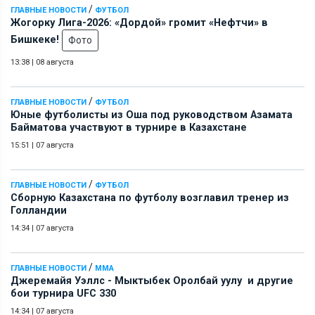
/
ГЛАВНЫЕ НОВОСТИ
ФУТБОЛ
Жогорку Лига-2026: «Дордой» громит «Нефтчи» в
Бишкеке!
Фото
13:38
|
08 августа
/
ГЛАВНЫЕ НОВОСТИ
ФУТБОЛ
Юные футболисты из Оша под руководством Азамата
Байматова участвуют в турнире в Казахстане
15:51
|
07 августа
/
ГЛАВНЫЕ НОВОСТИ
ФУТБОЛ
Сборную Казахстана по футболу возглавил тренер из
Голландии
14:34
|
07 августа
/
ГЛАВНЫЕ НОВОСТИ
ММА
Джеремайя Уэллс - Мыктыбек Оролбай уулу и другие
бои турнира UFC 330
14:34
|
07 августа