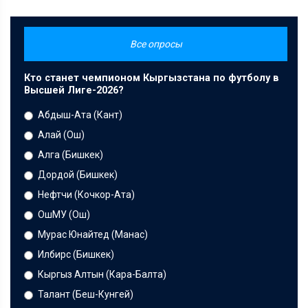
Все опросы
Кто станет чемпионом Кыргызстана по футболу в
Высшей Лиге-2026?
Абдыш-Ата (Кант)
Алай (Ош)
Алга (Бишкек)
Дордой (Бишкек)
Нефтчи (Кочкор-Ата)
ОшМУ (Ош)
Мурас Юнайтед (Манас)
Илбирс (Бишкек)
Кыргыз Алтын (Кара-Балта)
Талант (Беш-Кунгей)