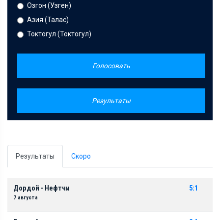
Озгон (Узген)
Азия (Талас)
Токтогул (Токтогул)
Голосовать
Результаты
Результаты
Скоро
Дордой - Нефтчи
5:1
7 августа