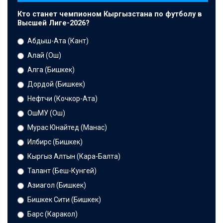
Кто станет чемпионом Кыргызстана по футболу в
Высшей Лиге-2026?
Абдыш-Ата (Кант)
Алай (Ош)
Алга (Бишкек)
Дордой (Бишкек)
Нефтчи (Кочкор-Ата)
ОшМУ (Ош)
Мурас Юнайтед (Манас)
Илбирс (Бишкек)
Кыргыз Алтын (Кара-Балта)
Талант (Беш-Кунгей)
Азиагол (Бишкек)
Бишкек Сити (Бишкек)
Барс (Каракол)