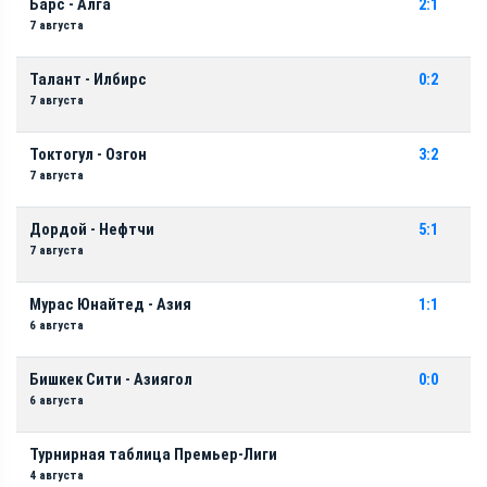
Барс - Алга
2:1
7 августа
Талант - Илбирс
0:2
7 августа
Токтогул - Озгон
3:2
7 августа
Дордой - Нефтчи
5:1
7 августа
Мурас Юнайтед - Азия
1:1
6 августа
Бишкек Сити - Азиягол
0:0
6 августа
Турнирная таблица Премьер-Лиги
4 августа