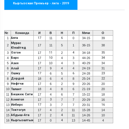
Кыргызская Премьер - лига - 2019
№
Команда
И
В
Н
П
Мячи
О
Алга
17
6
1
11
0
34-15
39
Мурас
2
17
11
5
1
36-15
38
Юнайтед
Озгон
11
4
35
3
17
2
34-18
Барс
10
34
4
17
4
3
44-26
5
Азия
17
10
4
3
40-29
34
6
Алай
17
9
4
4
24-19
31
Ошму
17
6
23
7
6
5
24-28
Дордой
22
8
18
6
4
8
25-24
Нефтчи
9
17
6
2
9
20-26
20
10
Талант
18
4
8
6
21-19
20
Бишкек Сити
11
17
4
6
7
15-22
18
Азиягол
3
12
17
7
7
20-29
16
Илбирс
17
16
13
3
7
7
20-31
Токтогул
14
17
4
2
11
15-28
14
Абдыш-Ата
4
15
17
2
11
14-26
10
Кыргызалтын
4
16
17
0
13
14-45
4