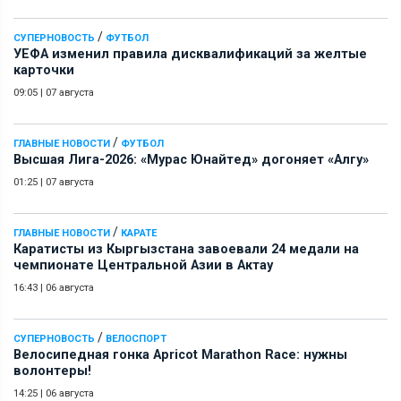
/
СУПЕРНОВОСТЬ
ФУТБОЛ
УЕФА изменил правила дисквалификаций за желтые
карточки
09:05
|
07 августа
/
ГЛАВНЫЕ НОВОСТИ
ФУТБОЛ
Высшая Лига-2026: «Мурас Юнайтед» догоняет «Алгу»
01:25
|
07 августа
/
ГЛАВНЫЕ НОВОСТИ
КАРАТЕ
Каратисты из Кыргызстана завоевали 24 медали на
чемпионате Центральной Азии в Актау
16:43
|
06 августа
/
СУПЕРНОВОСТЬ
ВЕЛОСПОРТ
Велосипедная гонка Apricot Marathon Race: нужны
волонтеры!
14:25
|
06 августа