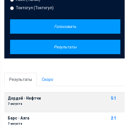
Токтогул (Токтогул)
Голосовать
Результаты
Результаты
Скоро
Дордой - Нефтчи
5:1
7 августа
Барс - Алга
2:1
7 августа