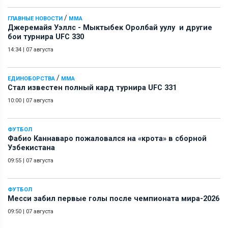
/
ГЛАВНЫЕ НОВОСТИ
ММА
Джеремайя Уэллс - Мыктыбек Оролбай уулу и другие
бои турнира UFC 330
14:34
|
07 августа
/
ЕДИНОБОРСТВА
ММА
Стал известен полный кард турнира UFC 331
10:00
|
07 августа
ФУТБОЛ
Фабио Каннаваро пожаловался на «крота» в сборной
Узбекистана
09:55
|
07 августа
ФУТБОЛ
Месси забил первые голы после чемпионата мира-2026
09:50
|
07 августа