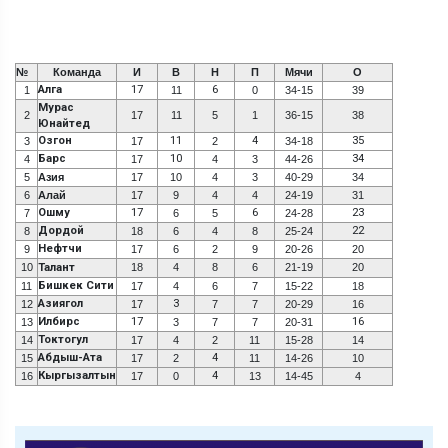
№
Команда
И
В
Н
П
Мячи
О
Алга
17
6
1
11
0
34-15
39
Мурас
2
17
11
5
1
36-15
38
Юнайтед
Озгон
11
4
35
3
17
2
34-18
Барс
10
34
4
17
4
3
44-26
5
Азия
17
10
4
3
40-29
34
6
Алай
17
9
4
4
24-19
31
Ошму
17
6
23
7
6
5
24-28
Дордой
22
8
18
6
4
8
25-24
Нефтчи
9
17
6
2
9
20-26
20
10
Талант
18
4
8
6
21-19
20
Бишкек Сити
11
17
4
6
7
15-22
18
Азиягол
3
12
17
7
7
20-29
16
Илбирс
17
16
13
3
7
7
20-31
Токтогул
14
17
4
2
11
15-28
14
Абдыш-Ата
4
15
17
2
11
14-26
10
Кыргызалтын
4
16
17
0
13
14-45
4