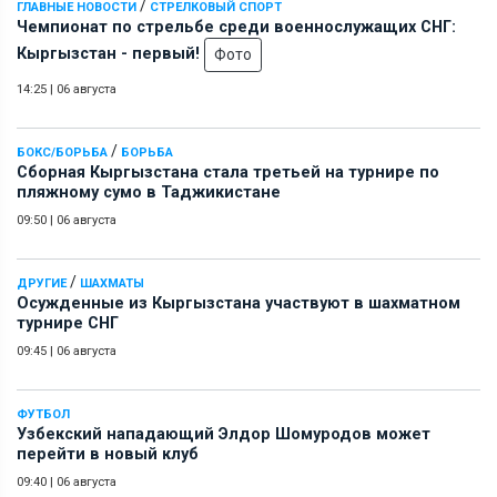
/
ГЛАВНЫЕ НОВОСТИ
СТРЕЛКОВЫЙ СПОРТ
Чемпионат по стрельбе среди военнослужащих СНГ:
Кыргызстан - первый!
Фото
14:25
|
06 августа
/
БОКС/БОРЬБА
БОРЬБА
Сборная Кыргызстана стала третьей на турнире по
пляжному сумо в Таджикистане
09:50
|
06 августа
/
ДРУГИЕ
ШАХМАТЫ
Осужденные из Кыргызстана участвуют в шахматном
турнире СНГ
09:45
|
06 августа
ФУТБОЛ
Узбекский нападающий Элдор Шомуродов может
перейти в новый клуб
09:40
|
06 августа