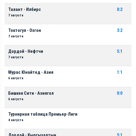
Талант - Илбирс
0:2
7 августа
Токтогул - Озгон
3:2
7 августа
Дордой - Нефтчи
5:1
7 августа
Мурас Юнайтед - Азия
1:1
6 августа
Бишкек Сити - Азиягол
0:0
6 августа
Турнирная таблица Премьер-Лиги
4 августа
Дордой - Кыргызалтын
5:1