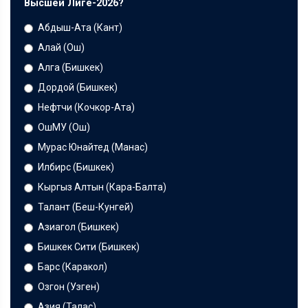
Высшей Лиге-2026?
Абдыш-Ата (Кант)
Алай (Ош)
Алга (Бишкек)
Дордой (Бишкек)
Нефтчи (Кочкор-Ата)
ОшМУ (Ош)
Мурас Юнайтед (Манас)
Илбирс (Бишкек)
Кыргыз Алтын (Кара-Балта)
Талант (Беш-Кунгей)
Азиагол (Бишкек)
Бишкек Сити (Бишкек)
Барс (Каракол)
Озгон (Узген)
Азия (Талас)