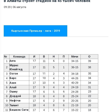
В Алматы строят стадион на 45 тысяч человек
09:20
|
06 августа
Кыргызская Премьер - лига - 2019
№
Команда
И
В
Н
П
Мячи
О
Алга
17
6
1
11
0
34-15
39
Мурас
2
17
11
5
1
36-15
38
Юнайтед
Озгон
11
4
35
3
17
2
34-18
Барс
10
34
4
17
4
3
44-26
5
Азия
17
10
4
3
40-29
34
6
Алай
17
9
4
4
24-19
31
Ошму
17
6
23
7
6
5
24-28
Дордой
22
8
18
6
4
8
25-24
Нефтчи
9
17
6
2
9
20-26
20
10
Талант
18
4
8
6
21-19
20
Бишкек Сити
11
17
4
6
7
15-22
18