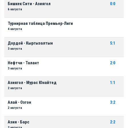
Бишкек Сити - Азиягол
0:0
6 августа
Турнирная таблица Премьер-Лиги
4 августа
Дордой - Кыргызалтын
5:1
3 августа
Нефтчи - Талант
2:0
3 августа
Азиягол - Мурас Юнайтед
1:1
2 августа
Алай - Озгон
3:2
2 августа
Азия - Барс
2:2
2 августа