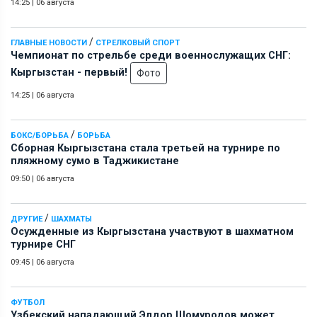
14:25
|
06 августа
/
ГЛАВНЫЕ НОВОСТИ
СТРЕЛКОВЫЙ СПОРТ
Чемпионат по стрельбе среди военнослужащих СНГ:
Кыргызстан - первый!
Фото
14:25
|
06 августа
/
БОКС/БОРЬБА
БОРЬБА
Сборная Кыргызстана стала третьей на турнире по
пляжному сумо в Таджикистане
09:50
|
06 августа
/
ДРУГИЕ
ШАХМАТЫ
Осужденные из Кыргызстана участвуют в шахматном
турнире СНГ
09:45
|
06 августа
ФУТБОЛ
Узбекский нападающий Элдор Шомуродов может