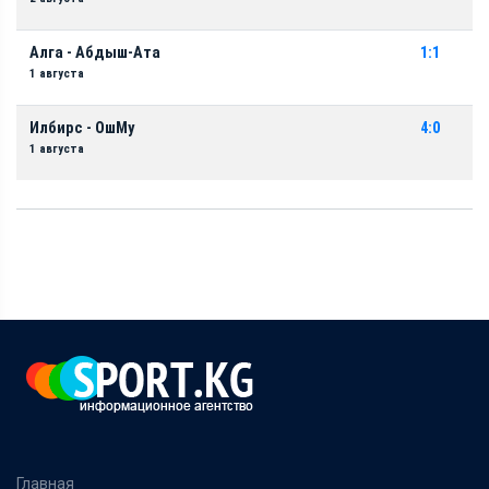
Алга - Абдыш-Ата
1:1
1 августа
Илбирс - ОшМу
4:0
1 августа
Главная