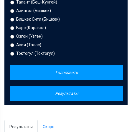
Талант (Беш-Кунгей)
Азиагол (Бишкек)
Бишкек Сити (Бишкек)
Барс (Каракол)
Озгон (Узген)
Азия (Талас)
Токтогул (Токтогул)
Голосовать
Результаты
Результаты
Скоро