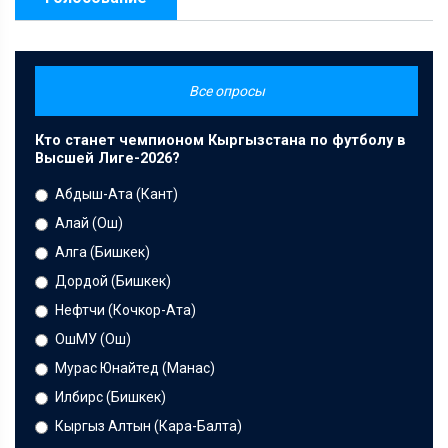
Все опросы
Кто станет чемпионом Кыргызстана по футболу в
Высшей Лиге-2026?
Абдыш-Ата (Кант)
Алай (Ош)
Алга (Бишкек)
Дордой (Бишкек)
Нефтчи (Кочкор-Ата)
ОшМУ (Ош)
Мурас Юнайтед (Манас)
Илбирс (Бишкек)
Кыргыз Алтын (Кара-Балта)