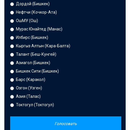
Дордой (Бишкек)
Нефтчи (Кочкор-Ата)
ОшМУ (Ош)
Мурас Юнайтед (Манас)
Илбирс (Бишкек)
Кыргыз Алтын (Кара-Балта)
Талант (Беш-Кунгей)
Азиагол (Бишкек)
Бишкек Сити (Бишкек)
Барс (Каракол)
Озгон (Узген)
Азия (Талас)
Токтогул (Токтогул)
Голосовать