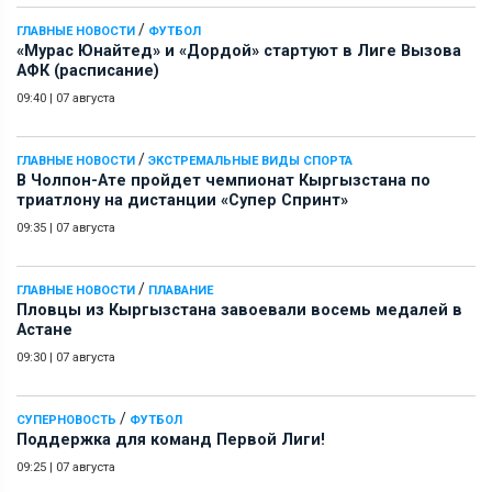
/
ГЛАВНЫЕ НОВОСТИ
ФУТБОЛ
«Мурас Юнайтед» и «Дордой» стартуют в Лиге Вызова
АФК (расписание)
09:40
|
07 августа
/
ГЛАВНЫЕ НОВОСТИ
ЭКСТРЕМАЛЬНЫЕ ВИДЫ СПОРТА
В Чолпон-Ате пройдет чемпионат Кыргызстана по
триатлону на дистанции «Супер Спринт»
09:35
|
07 августа
/
ГЛАВНЫЕ НОВОСТИ
ПЛАВАНИЕ
Пловцы из Кыргызстана завоевали восемь медалей в
Астане
09:30
|
07 августа
/
СУПЕРНОВОСТЬ
ФУТБОЛ
Поддержка для команд Первой Лиги!
09:25
|
07 августа