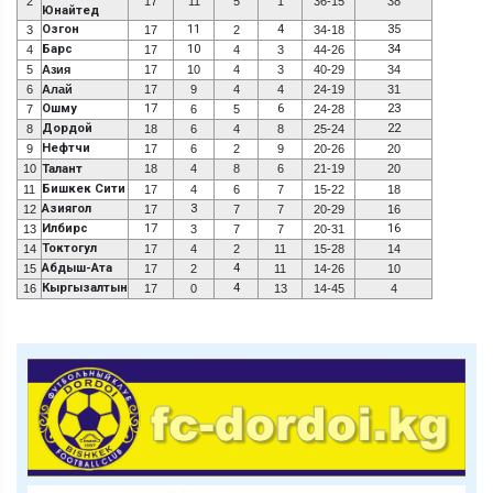
2
17
11
5
1
36-15
38
Юнайтед
Озгон
11
4
35
3
17
2
34-18
Барс
10
34
4
17
4
3
44-26
5
Азия
17
10
4
3
40-29
34
6
Алай
17
9
4
4
24-19
31
Ошму
17
6
23
7
6
5
24-28
Дордой
22
8
18
6
4
8
25-24
Нефтчи
9
17
6
2
9
20-26
20
10
Талант
18
4
8
6
21-19
20
Бишкек Сити
11
17
4
6
7
15-22
18
Азиягол
3
12
17
7
7
20-29
16
Илбирс
17
16
13
3
7
7
20-31
Токтогул
14
17
4
2
11
15-28
14
Абдыш-Ата
4
15
17
2
11
14-26
10
Кыргызалтын
4
16
17
0
13
14-45
4