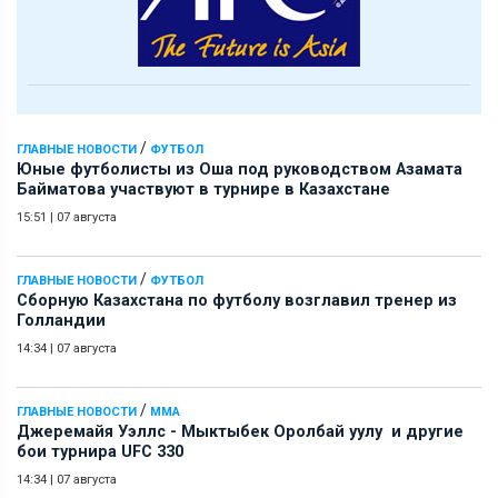
/
ГЛАВНЫЕ НОВОСТИ
ФУТБОЛ
Юные футболисты из Оша под руководством Азамата
Байматова участвуют в турнире в Казахстане
15:51
|
07 августа
/
ГЛАВНЫЕ НОВОСТИ
ФУТБОЛ
Сборную Казахстана по футболу возглавил тренер из
Голландии
14:34
|
07 августа
/
ГЛАВНЫЕ НОВОСТИ
ММА
Джеремайя Уэллс - Мыктыбек Оролбай уулу и другие
бои турнира UFC 330
14:34
|
07 августа