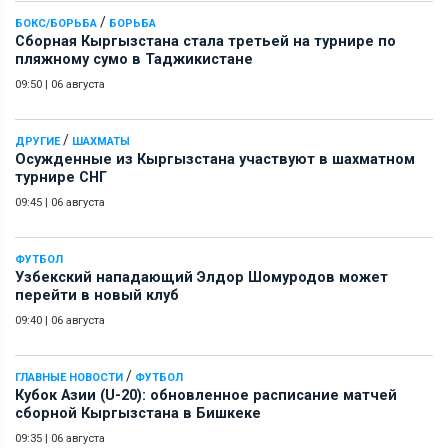
/
БОКС/БОРЬБА
БОРЬБА
Сборная Кыргызстана стала третьей на турнире по
пляжному сумо в Таджикистане
09:50
|
06 августа
/
ДРУГИЕ
ШАХМАТЫ
Осужденные из Кыргызстана участвуют в шахматном
турнире СНГ
09:45
|
06 августа
ФУТБОЛ
Узбекский нападающий Элдор Шомуродов может
перейти в новый клуб
09:40
|
06 августа
/
ГЛАВНЫЕ НОВОСТИ
ФУТБОЛ
Кубок Азии (U-20): обновленное расписание матчей
сборной Кыргызстана в Бишкеке
09:35
|
06 августа