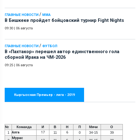
/
ГЛАВНЫЕ НОВОСТИ
ММА
В Бишкеке пройдет бойцовский турнир Fight Nights
09:30
|
06 августа
/
ГЛАВНЫЕ НОВОСТИ
ФУТБОЛ
В «Пахтакор» перешел автор единственного гола
сборной Ирака на ЧМ-2026
09:25
|
06 августа
Кыргызская Премьер - лига - 2019
№
Команда
И
В
Н
П
Мячи
О
Алга
17
6
1
11
0
34-15
39
Мурас