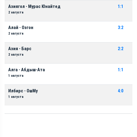
Азиягол - Мурас Юнайтед
1:1
2 августа
Алай - Озгон
3:2
2 августа
Азия - Барс
2:2
2 августа
Алга - Абдыш-Ата
1:1
1 августа
Илбирс - ОшМу
4:0
1 августа