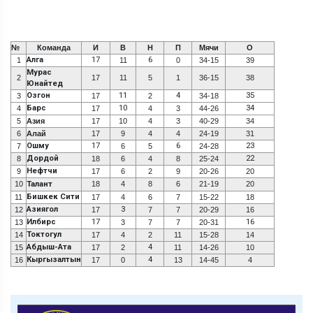
№
Команда
И
В
Н
П
Мячи
О
Алга
17
6
1
11
0
34-15
39
Мурас
2
17
11
5
1
36-15
38
Юнайтед
Озгон
11
4
35
3
17
2
34-18
Барс
10
34
4
17
4
3
44-26
5
Азия
17
10
4
3
40-29
34
6
Алай
17
9
4
4
24-19
31
Ошму
17
6
23
7
6
5
24-28
Дордой
22
8
18
6
4
8
25-24
Нефтчи
9
17
6
2
9
20-26
20
10
Талант
18
4
8
6
21-19
20
Бишкек Сити
11
17
4
6
7
15-22
18
Азиягол
3
12
17
7
7
20-29
16
Илбирс
17
16
13
3
7
7
20-31
Токтогул
14
17
4
2
11
15-28
14
Абдыш-Ата
4
15
17
2
11
14-26
10
Кыргызалтын
4
16
17
0
13
14-45
4