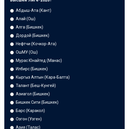
Высшей Лиге-2026?
Абдыш-Ата (Кант)
Алай (Ош)
Алга (Бишкек)
Дордой (Бишкек)
Нефтчи (Кочкор-Ата)
ОшМУ (Ош)
Мурас Юнайтед (Манас)
Илбирс (Бишкек)
Кыргыз Алтын (Кара-Балта)
Талант (Беш-Кунгей)
Азиагол (Бишкек)
Бишкек Сити (Бишкек)
Барс (Каракол)
Озгон (Узген)
Азия (Талас)