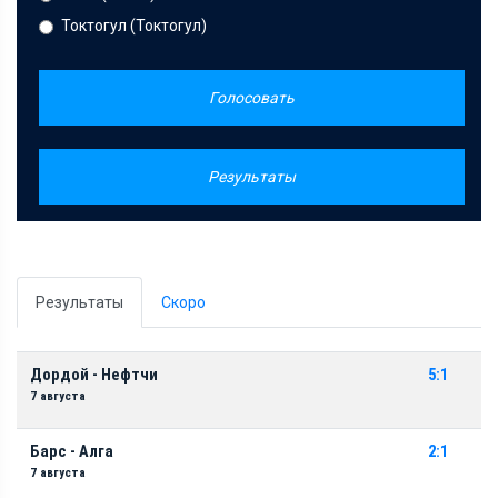
Токтогул (Токтогул)
Голосовать
Результаты
Результаты
Скоро
Дордой - Нефтчи
5:1
7 августа
Барс - Алга
2:1
7 августа