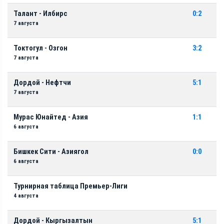
Талант - Илбирс
0:2
7 августа
Токтогул - Озгон
3:2
7 августа
Дордой - Нефтчи
5:1
7 августа
Мурас Юнайтед - Азия
1:1
6 августа
Бишкек Сити - Азиягол
0:0
6 августа
Турнирная таблица Премьер-Лиги
4 августа
Дордой - Кыргызалтын
5:1