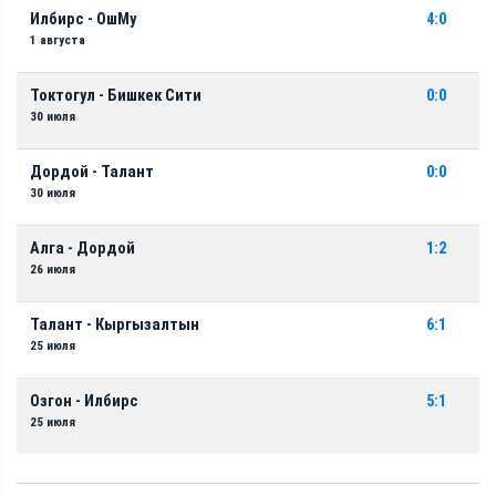
Илбирс - ОшМу
4:0
1 августа
Токтогул - Бишкек Сити
0:0
30 июля
Дордой - Талант
0:0
30 июля
Алга - Дордой
1:2
26 июля
Талант - Кыргызалтын
6:1
25 июля
Озгон - Илбирс
5:1
25 июля