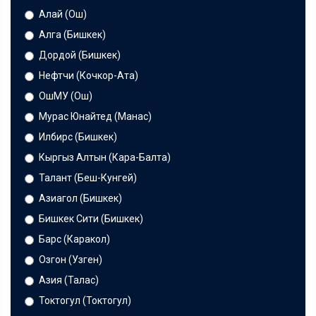
Алай (Ош)
Алга (Бишкек)
Дордой (Бишкек)
Нефтчи (Кочкор-Ата)
ОшМУ (Ош)
Мурас Юнайтед (Манас)
Илбирс (Бишкек)
Кыргыз Алтын (Кара-Балта)
Талант (Беш-Кунгей)
Азиагол (Бишкек)
Бишкек Сити (Бишкек)
Барс (Каракол)
Озгон (Узген)
Азия (Талас)
Токтогул (Токтогул)