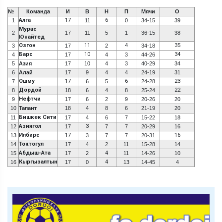
№
Команда
И
В
Н
П
Мячи
О
Алга
17
6
1
11
0
34-15
39
Мурас
2
17
11
5
1
36-15
38
Юнайтед
Озгон
11
4
35
3
17
2
34-18
Барс
10
34
4
17
4
3
44-26
5
Азия
17
10
4
3
40-29
34
6
Алай
17
9
4
4
24-19
31
Ошму
17
6
23
7
6
5
24-28
Дордой
22
8
18
6
4
8
25-24
Нефтчи
9
17
6
2
9
20-26
20
10
Талант
18
4
8
6
21-19
20
Бишкек Сити
11
17
4
6
7
15-22
18
Азиягол
3
12
17
7
7
20-29
16
Илбирс
17
16
13
3
7
7
20-31
Токтогул
14
17
4
2
11
15-28
14
Абдыш-Ата
4
15
17
2
11
14-26
10
Кыргызалтын
4
16
17
0
13
14-45
4