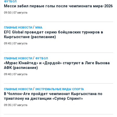
ФУТБОЛ
Месси забил первые голы после чемпионата мира-2026
09:50
|
07 августа
/
ГЛАВНЫЕ НОВОСТИ
ММА
EFC Global проведет серию бойцовских турниров в
Кыргызстане (расписание)
09:45
|
07 августа
/
ГЛАВНЫЕ НОВОСТИ
ФУТБОЛ
«Мурас Юнайтед» и «Дордой» стартуют в Лиге Вызова
АФК (расписание)
09:40
|
07 августа
/
ГЛАВНЫЕ НОВОСТИ
ЭКСТРЕМАЛЬНЫЕ ВИДЫ СПОРТА
В Чолпон-Ате пройдет чемпионат Кыргызстана по
триатлону на дистанции «Супер Спринт»
09:35
|
07 августа