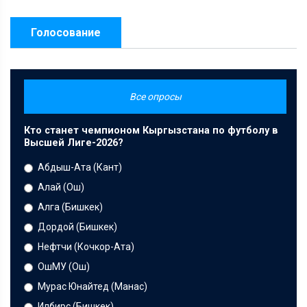
Голосование
Все опросы
Кто станет чемпионом Кыргызстана по футболу в
Высшей Лиге-2026?
Абдыш-Ата (Кант)
Алай (Ош)
Алга (Бишкек)
Дордой (Бишкек)
Нефтчи (Кочкор-Ата)
ОшМУ (Ош)
Мурас Юнайтед (Манас)
Илбирс (Бишкек)