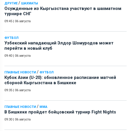
/
ДРУГИЕ
ШАХМАТЫ
Осужденные из Кыргызстана участвуют в шахматном
турнире СНГ
09:45
|
06 августа
ФУТБОЛ
Узбекский нападающий Элдор Шомуродов может
перейти в новый клуб
09:40
|
06 августа
/
ГЛАВНЫЕ НОВОСТИ
ФУТБОЛ
Кубок Азии (U-20): обновленное расписание матчей
сборной Кыргызстана в Бишкеке
09:35
|
06 августа
/
ГЛАВНЫЕ НОВОСТИ
ММА
В Бишкеке пройдет бойцовский турнир Fight Nights
09:30
|
06 августа