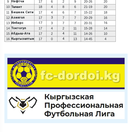
Нефтчи
9
17
6
2
9
20-26
20
10
Талант
18
4
8
6
21-19
20
Бишкек Сити
11
17
4
6
7
15-22
18
Азиягол
3
12
17
7
7
20-29
16
Илбирс
17
16
13
3
7
7
20-31
Токтогул
14
17
4
2
11
15-28
14
Абдыш-Ата
4
15
17
2
11
14-26
10
Кыргызалтын
4
16
17
0
13
14-45
4