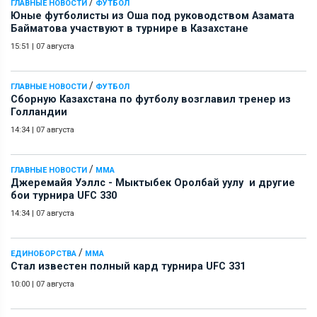
/
ГЛАВНЫЕ НОВОСТИ
ФУТБОЛ
Юные футболисты из Оша под руководством Азамата
Байматова участвуют в турнире в Казахстане
15:51
|
07 августа
/
ГЛАВНЫЕ НОВОСТИ
ФУТБОЛ
Сборную Казахстана по футболу возглавил тренер из
Голландии
14:34
|
07 августа
/
ГЛАВНЫЕ НОВОСТИ
ММА
Джеремайя Уэллс - Мыктыбек Оролбай уулу и другие
бои турнира UFC 330
14:34
|
07 августа
/
ЕДИНОБОРСТВА
ММА
Стал известен полный кард турнира UFC 331
10:00
|
07 августа