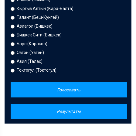
Кыргыз Алтын (Кара-Балта)
Талант (Беш-Кунгей)
Азиагол (Бишкек)
Бишкек Сити (Бишкек)
Барс (Каракол)
Озгон (Узген)
Азия (Талас)
Токтогул (Токтогул)
Голосовать
Результаты