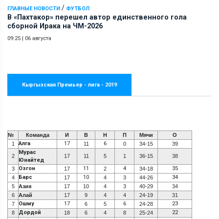
/
ГЛАВНЫЕ НОВОСТИ
ФУТБОЛ
В «Пахтакор» перешел автор единственного гола
сборной Ирака на ЧМ-2026
09:25
|
06 августа
Кыргызская Премьер - лига - 2019
№
Команда
И
В
Н
П
Мячи
О
Алга
17
6
1
11
0
34-15
39
Мурас
2
17
11
5
1
36-15
38
Юнайтед
Озгон
11
4
35
3
17
2
34-18
Барс
10
34
4
17
4
3
44-26
5
Азия
17
10
4
3
40-29
34
6
Алай
17
9
4
4
24-19
31
Ошму
17
6
23
7
6
5
24-28
Дордой
22
8
18
6
4
8
25-24