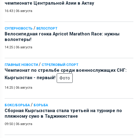
чемпионате Центральной Азии в Актау
16:43
|
06 августа
/
СУПЕРНОВОСТЬ
ВЕЛОСПОРТ
Велосипедная гонка Apricot Marathon Race: нужны
волонтеры!
14:25
|
06 августа
/
ГЛАВНЫЕ НОВОСТИ
СТРЕЛКОВЫЙ СПОРТ
Чемпионат по стрельбе среди военнослужащих СНГ:
Кыргызстан - первый!
Фото
14:25
|
06 августа
/
БОКС/БОРЬБА
БОРЬБА
Сборная Кыргызстана стала третьей на турнире по
пляжному сумо в Таджикистане
09:50
|
06 августа