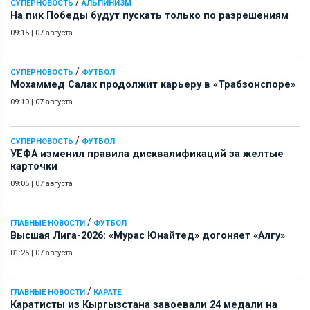
/
СУПЕРНОВОСТЬ
АЛЬПИНИЗМ
На пик Победы будут пускать только по разрешениям
09:15
|
07 августа
/
СУПЕРНОВОСТЬ
ФУТБОЛ
Мохаммед Салах продолжит карьеру в «Трабзонспоре»
09:10
|
07 августа
/
СУПЕРНОВОСТЬ
ФУТБОЛ
УЕФА изменил правила дисквалификаций за желтые
карточки
09:05
|
07 августа
/
ГЛАВНЫЕ НОВОСТИ
ФУТБОЛ
Высшая Лига-2026: «Мурас Юнайтед» догоняет «Алгу»
01:25
|
07 августа
/
ГЛАВНЫЕ НОВОСТИ
КАРАТЕ
Каратисты из Кыргызстана завоевали 24 медали на