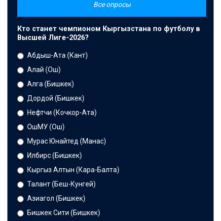
Все опросы
Кто станет чемпионом Кыргызстана по футболу в
Высшей Лиге-2026?
Абдыш-Ата (Кант)
Алай (Ош)
Алга (Бишкек)
Дордой (Бишкек)
Нефтчи (Кочкор-Ата)
ОшМУ (Ош)
Мурас Юнайтед (Манас)
Илбирс (Бишкек)
Кыргыз Алтын (Кара-Балта)
Талант (Беш-Кунгей)
Азиагол (Бишкек)
Бишкек Сити (Бишкек)