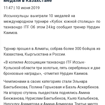
медали в Казахстане
11:47
|
10 июня 2019
Иссыккульцы выиграли 10 медалей на
международном турнире
«
Кубок южной столицы
»
по
таэквондо ITF. Об этом 24.kg сообщил тренер Нурдин
Каимов.
Турнир прошел в Алматы, собрав более 300 бойцов из
Казахстана, Кыргызстана и России.
«В копилке Ассоциации таэквондо ITF Иссык-
Кульской области три золотые, пять серебряных и две
бронзовые награды», -отметил Нурдин Каимов.
Чемпионами в своих категориях стали Эльнара
Бактыбекова, Полина Горьковая и Баэль Аскербеков.
На вторую ступень пьедестала поднялись Амина
Бекжанова, Нурислам Бактыбеков, Кыяз Калыбеков,
Нурсулуу Азаматова и Амина Алмазова. Третье место