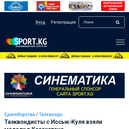
Вход
Регистрация
Единоборства
/
Таэквондо
Таэквондисты с Иссык-Куля взяли