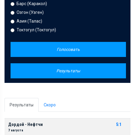
Барс (Каракол)
Озгон (Узген)
Азия (Талас)
Токтогул (Токтогул)
Голосовать
Результаты
Результаты
Скоро
Дордой - Нефтчи
5:1
7 августа