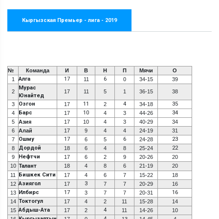
Кыргызская Премьер - лига - 2019
№
Команда
И
В
Н
П
Мячи
О
Алга
17
6
1
11
0
34-15
39
Мурас
2
17
11
5
1
36-15
38
Юнайтед
Озгон
11
4
35
3
17
2
34-18
Барс
10
34
4
17
4
3
44-26
5
Азия
17
10
4
3
40-29
34
6
Алай
17
9
4
4
24-19
31
Ошму
17
6
23
7
6
5
24-28
Дордой
22
8
18
6
4
8
25-24
Нефтчи
9
17
6
2
9
20-26
20
10
Талант
18
4
8
6
21-19
20
Бишкек Сити
11
17
4
6
7
15-22
18
Азиягол
3
12
17
7
7
20-29
16
Илбирс
17
16
13
3
7
7
20-31
Токтогул
14
17
4
2
11
15-28
14
Абдыш-Ата
4
15
17
2
11
14-26
10
Кыргызалтын
4
16
17
0
13
14-45
4