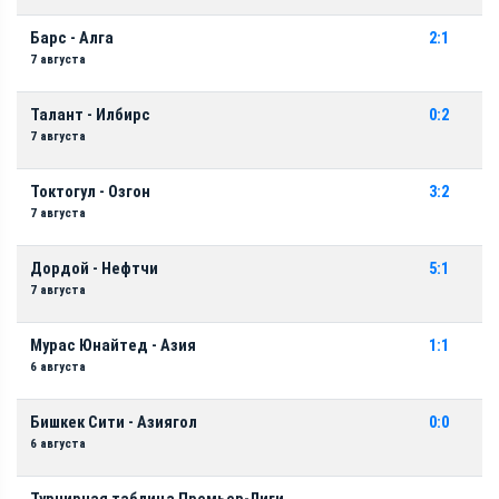
Барс - Алга
2:1
7 августа
Талант - Илбирс
0:2
7 августа
Токтогул - Озгон
3:2
7 августа
Дордой - Нефтчи
5:1
7 августа
Мурас Юнайтед - Азия
1:1
6 августа
Бишкек Сити - Азиягол
0:0
6 августа