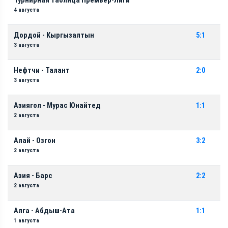
Турнирная таблица Премьер-Лиги
4 августа
Дордой - Кыргызалтын
5:1
3 августа
Нефтчи - Талант
2:0
3 августа
Азиягол - Мурас Юнайтед
1:1
2 августа
Алай - Озгон
3:2
2 августа
Азия - Барс
2:2
2 августа
Алга - Абдыш-Ата
1:1
1 августа