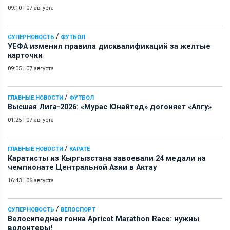
09:10
|
07 августа
/
СУПЕРНОВОСТЬ
ФУТБОЛ
УЕФА изменил правила дисквалификаций за желтые
карточки
09:05
|
07 августа
/
ГЛАВНЫЕ НОВОСТИ
ФУТБОЛ
Высшая Лига-2026: «Мурас Юнайтед» догоняет «Алгу»
01:25
|
07 августа
/
ГЛАВНЫЕ НОВОСТИ
КАРАТЕ
Каратисты из Кыргызстана завоевали 24 медали на
чемпионате Центральной Азии в Актау
16:43
|
06 августа
/
СУПЕРНОВОСТЬ
ВЕЛОСПОРТ
Велосипедная гонка Apricot Marathon Race: нужны
волонтеры!