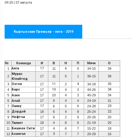
09:25
|
07 августа
Кыргызская Премьер - лига - 2019
№
Команда
И
В
Н
П
Мячи
О
Алга
17
6
1
11
0
34-15
39
Мурас
2
17
11
5
1
36-15
38
Юнайтед
Озгон
11
4
35
3
17
2
34-18
Барс
10
34
4
17
4
3
44-26
5
Азия
17
10
4
3
40-29
34
6
Алай
17
9
4
4
24-19
31
Ошму
17
6
23
7
6
5
24-28
Дордой
22
8
18
6
4
8
25-24
Нефтчи
9
17
6
2
9
20-26
20
10
Талант
18
4
8
6
21-19
20
Бишкек Сити
11
17
4
6
7
15-22
18
Азиягол
3
12
17
7
7
20-29
16