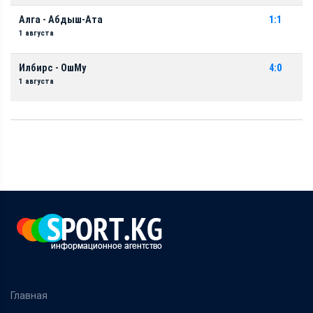
Алга - Абдыш-Ата
1:1
1 августа
Илбирс - ОшМу
4:0
1 августа
Главная