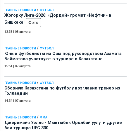
/
ГЛАВНЫЕ НОВОСТИ
ФУТБОЛ
Жогорку Лига-2026: «Дордой» громит «Нефтчи» в
Бишкеке!
Фото
13:38
|
08 августа
/
ГЛАВНЫЕ НОВОСТИ
ФУТБОЛ
Юные футболисты из Оша под руководством Азамата
Байматова участвуют в турнире в Казахстане
15:51
|
07 августа
/
ГЛАВНЫЕ НОВОСТИ
ФУТБОЛ
Сборную Казахстана по футболу возглавил тренер из
Голландии
14:34
|
07 августа
/
ГЛАВНЫЕ НОВОСТИ
ММА
Джеремайя Уэллс - Мыктыбек Оролбай уулу и другие
бои турнира UFC 330