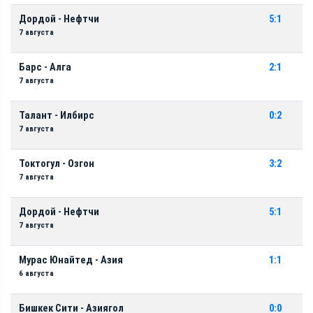
Дордой - Нефтчи
5:1
7 августа
Барс - Алга
2:1
7 августа
Талант - Илбирс
0:2
7 августа
Токтогул - Озгон
3:2
7 августа
Дордой - Нефтчи
5:1
7 августа
Мурас Юнайтед - Азия
1:1
6 августа
Бишкек Сити - Азиягол
0:0