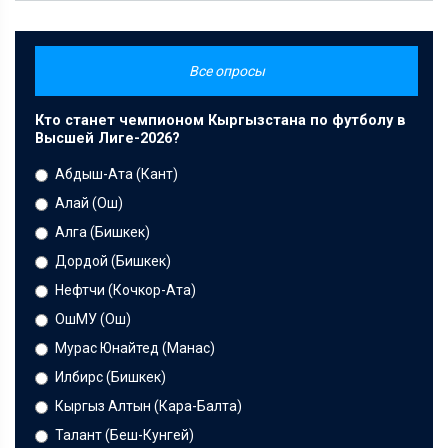
Все опросы
Кто станет чемпионом Кыргызстана по футболу в
Высшей Лиге-2026?
Абдыш-Ата (Кант)
Алай (Ош)
Алга (Бишкек)
Дордой (Бишкек)
Нефтчи (Кочкор-Ата)
ОшМУ (Ош)
Мурас Юнайтед (Манас)
Илбирс (Бишкек)
Кыргыз Алтын (Кара-Балта)
Талант (Беш-Кунгей)