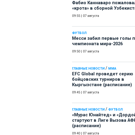
Фабио Каннаваро пожалова
«крота» в сборной Узбекист
09:55
|
07 августа
ФУТБОЛ
Месси забил первые голы 
чемпионата мира-2026
09:50
|
07 августа
/
ГЛАВНЫЕ НОВОСТИ
ММА
EFC Global проведет серию
бойцовских турниров в
Кыргызстане (расписание)
09:45
|
07 августа
/
ГЛАВНЫЕ НОВОСТИ
ФУТБОЛ
«Мурас Юнайтед» и «Дордо
стартуют в Лиге Вызова АФ
(расписание)
09:40
|
07 августа