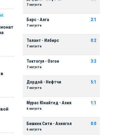
7 августа
ЫЕ
Барс - Алга
2:1
7 августа
пионат
на
Талант - Илбирс
0:2
7 августа
Токтогул - Озгон
3:2
7 августа
 в
Дордой - Нефтчи
5:1
7 августа
Мурас Юнайтед - Азия
1:1
6 августа
рвой
Бишкек Сити - Азиягол
0:0
6 августа