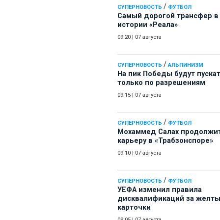
/
СУПЕРНОВОСТЬ
ФУТБОЛ
Самый дорогой трансфер в
истории «Реала»
09:20
|
07 августа
/
СУПЕРНОВОСТЬ
АЛЬПИНИЗМ
На пик Победы будут пуска
только по разрешениям
09:15
|
07 августа
/
СУПЕРНОВОСТЬ
ФУТБОЛ
Мохаммед Салах продолжи
карьеру в «Трабзонспоре»
09:10
|
07 августа
/
СУПЕРНОВОСТЬ
ФУТБОЛ
УЕФА изменил правила
дисквалификаций за желт
карточки
09:05
|
07 августа