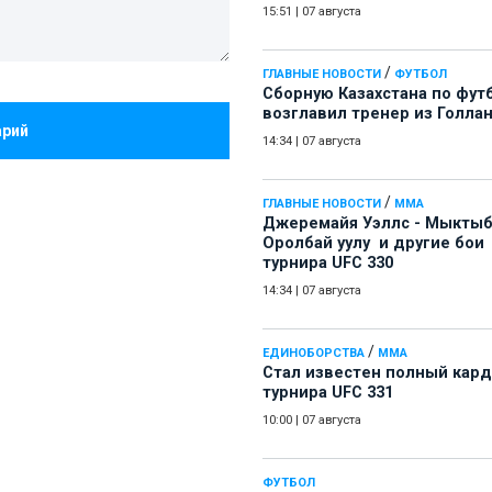
15:51
|
07 августа
/
ГЛАВНЫЕ НОВОСТИ
ФУТБОЛ
Сборную Казахстана по фут
возглавил тренер из Голла
арий
14:34
|
07 августа
/
ГЛАВНЫЕ НОВОСТИ
ММА
Джеремайя Уэллс - Мыкты
Оролбай уулу и другие бои
турнира UFC 330
14:34
|
07 августа
/
ЕДИНОБОРСТВА
ММА
Стал известен полный кард
турнира UFC 331
10:00
|
07 августа
ФУТБОЛ