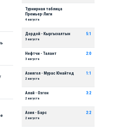
Турнирная таблица
Премьер-Лиги
4 августа
Дордой - Кыргызалтын
5:1
3 августа
ть
Нефтчи - Талант
2:0
3 августа
Азиягол - Мурас Юнайтед
1:1
т
2 августа
Алай - Озгон
3:2
2 августа
Азия - Барс
2:2
ые
2 августа