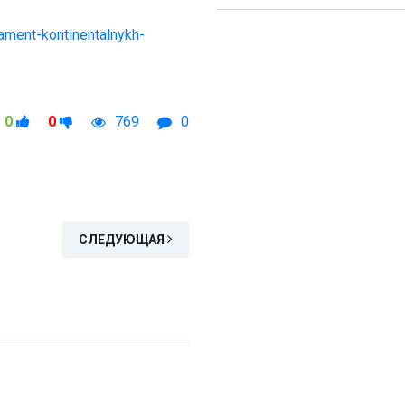
ament-kontinentalnykh-
0
0
769
0
СЛЕДУЮЩАЯ