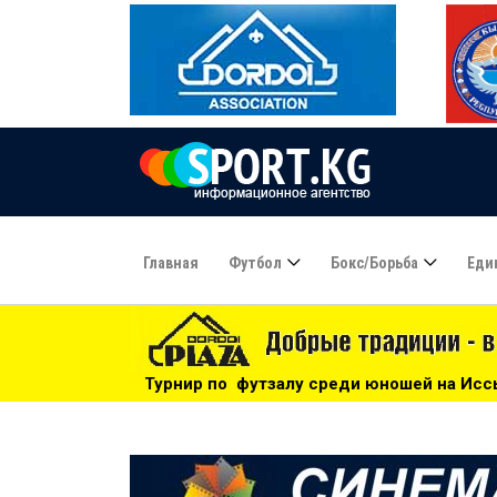
Главная
Футбол
Бокс/борьба
Еди
р по футзалу среди юношей на Иссык-Куле: «Бишкек» - чемп