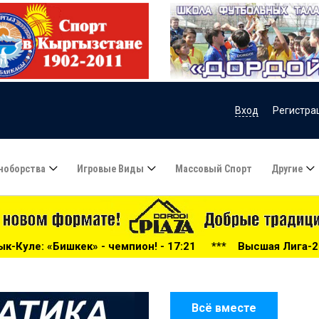
Вход
Регистра
ноборства
Игровые Виды
Массовый Спорт
Другие
ион! - 17:21
***
Высшая Лига-2026: беспощадный «Дорд
Всё вместе