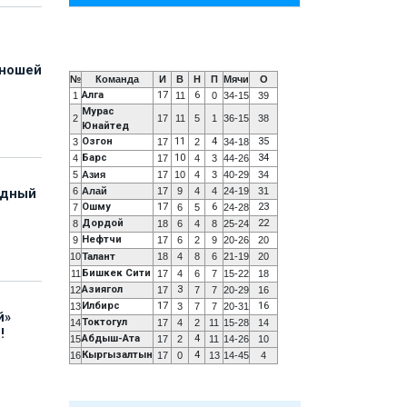
юношей
№
Команда
И
В
Н
П
Мячи
О
Алга
17
6
1
11
0
34-15
39
Мурас
2
17
11
5
1
36-15
38
Юнайтед
Озгон
11
4
35
3
17
2
34-18
Барс
10
34
4
17
4
3
44-26
5
Азия
17
10
4
3
40-29
34
6
Алай
17
9
4
4
24-19
31
адный
Ошму
17
6
23
7
6
5
24-28
Дордой
22
8
18
6
4
8
25-24
Нефтчи
9
17
6
2
9
20-26
20
10
Талант
18
4
8
6
21-19
20
Бишкек Сити
11
17
4
6
7
15-22
18
Азиягол
3
12
17
7
7
20-29
16
Илбирс
17
16
13
3
7
7
20-31
й»
Токтогул
14
17
4
2
11
15-28
14
!
Абдыш-Ата
4
15
17
2
11
14-26
10
Кыргызалтын
4
16
17
0
13
14-45
4