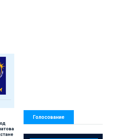
Голосование
под
матова
хстане