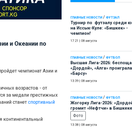
/
ГЛАВНЫЕ НОВОСТИ
ФУТЗАЛ
Турнир по футзалу среди 
на Иссык-Куле: «Бишкек» -
чемпион!
17:21
|
08 августа
ии и Океании по
/
ГЛАВНЫЕ НОВОСТИ
ФУТБОЛ
Высшая Лига-2026: беспощ
«Дордой», «Алга» проиграла
 пройдет чемпионат Азии и
«Барсу»
13:39
|
08 августа
ичных возрастов - от
тся за медали престижных
/
ГЛАВНЫЕ НОВОСТИ
ФУТБОЛ
ваний станет
спортивный
Жогорку Лига-2026: «Дордо
громит «Нефтчи» в Бишкеке
Фото
бя континентальный
13:38
|
08 августа