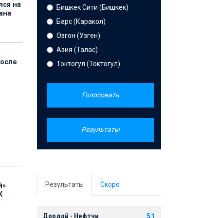
лся на
Бишкек Сити (Бишкек)
ана
Барс (Каракол)
Озгон (Узген)
Азия (Талас)
после
Токтогул (Токтогул)
Голосовать
Результаты
Результаты
Скоро
й»
К
Дордой - Нефтчи
5:1