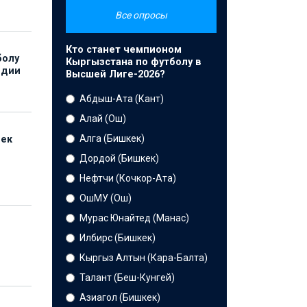
Все опросы
Кто станет чемпионом
болу
Кыргызстана по футболу в
ндии
Высшей Лиге-2026?
Абдыш-Ата (Кант)
Алай (Ош)
Алга (Бишкек)
бек
Дордой (Бишкек)
Нефтчи (Кочкор-Ата)
ОшМУ (Ош)
Мурас Юнайтед (Манас)
Илбирс (Бишкек)
Кыргыз Алтын (Кара-Балта)
Талант (Беш-Кунгей)
Азиагол (Бишкек)