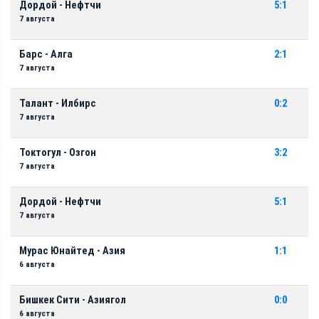
Дордой - Нефтчи
5:1
7 августа
Барс - Алга
2:1
7 августа
Талант - Илбирс
0:2
7 августа
Токтогул - Озгон
3:2
7 августа
Дордой - Нефтчи
5:1
7 августа
Мурас Юнайтед - Азия
1:1
6 августа
Бишкек Сити - Азиягол
0:0
6 августа