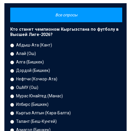
Все опросы
Кто станет чемпионом Кыргызстана по футболу в
Высшей Лиге-2026?
Абдыш-Ата (Кант)
Алай (Ош)
Алга (Бишкек)
Дордой (Бишкек)
Нефтчи (Кочкор-Ата)
ОшМУ (Ош)
Мурас Юнайтед (Манас)
Илбирс (Бишкек)
Кыргыз Алтын (Кара-Балта)
Талант (Беш-Кунгей)
Азиагол (Бишкек)