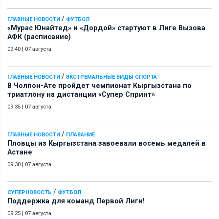
/
ГЛАВНЫЕ НОВОСТИ
ФУТБОЛ
«Мурас Юнайтед» и «Дордой» стартуют в Лиге Вызова
АФК (расписание)
09:40
|
07 августа
/
ГЛАВНЫЕ НОВОСТИ
ЭКСТРЕМАЛЬНЫЕ ВИДЫ СПОРТА
В Чолпон-Ате пройдет чемпионат Кыргызстана по
триатлону на дистанции «Супер Спринт»
09:35
|
07 августа
/
ГЛАВНЫЕ НОВОСТИ
ПЛАВАНИЕ
Пловцы из Кыргызстана завоевали восемь медалей в
Астане
09:30
|
07 августа
/
СУПЕРНОВОСТЬ
ФУТБОЛ
Поддержка для команд Первой Лиги!
09:25
|
07 августа