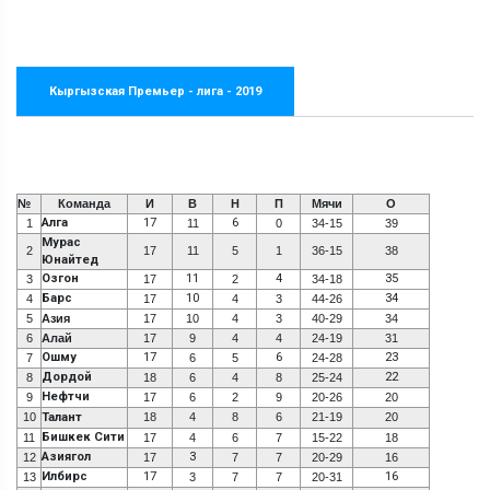
Кыргызская Премьер - лига - 2019
№
Команда
И
В
Н
П
Мячи
О
Алга
17
6
1
11
0
34-15
39
Мурас
2
17
11
5
1
36-15
38
Юнайтед
Озгон
11
4
35
3
17
2
34-18
Барс
10
34
4
17
4
3
44-26
5
Азия
17
10
4
3
40-29
34
6
Алай
17
9
4
4
24-19
31
Ошму
17
6
23
7
6
5
24-28
Дордой
22
8
18
6
4
8
25-24
Нефтчи
9
17
6
2
9
20-26
20
10
Талант
18
4
8
6
21-19
20
Бишкек Сити
11
17
4
6
7
15-22
18
Азиягол
3
12
17
7
7
20-29
16
Илбирс
17
16
13
3
7
7
20-31