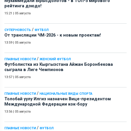
Мухаммедали Ырысдолотов - в ТОП-5 мирового
рейтинга дзюдо!
15:21
|
05 августа
/
СУПЕРНОВОСТЬ
ФУТБОЛ
От трансляции ЧМ-2026 - к новым проектам!
13:59
|
05 августа
/
ГЛАВНЫЕ НОВОСТИ
ЖЕНСКИЙ ФУТБОЛ
Футболистка из Кыргызстана Айжан Боронбекова
сыграла в Лиге Чемпионов
13:57
|
05 августа
/
ГЛАВНЫЕ НОВОСТИ
НАЦИОНАЛЬНЫЕ ВИДЫ СПОРТА
Толобай уулу Илгиз назначен Вице-президентом
Международной Федерации кок-бору
13:56
|
05 августа
/
ГЛАВНЫЕ НОВОСТИ
ФУТБОЛ