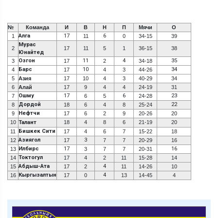
№
Команда
И
В
Н
П
Мячи
О
Алга
17
6
1
11
0
34-15
39
Мурас
2
17
11
5
1
36-15
38
Юнайтед
Озгон
11
4
35
3
17
2
34-18
Барс
10
34
4
17
4
3
44-26
5
Азия
17
10
4
3
40-29
34
6
Алай
17
9
4
4
24-19
31
Ошму
17
6
23
7
6
5
24-28
Дордой
22
8
18
6
4
8
25-24
Нефтчи
9
17
6
2
9
20-26
20
10
Талант
18
4
8
6
21-19
20
Бишкек Сити
11
17
4
6
7
15-22
18
Азиягол
3
12
17
7
7
20-29
16
Илбирс
17
16
13
3
7
7
20-31
Токтогул
14
17
4
2
11
15-28
14
Абдыш-Ата
4
15
17
2
11
14-26
10
Кыргызалтын
4
16
17
0
13
14-45
4