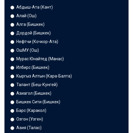
Абдыш-Ата (Кант)
Алай (Ош)
Алга (Бишкек)
Дордой (Бишкек)
Нефтчи (Кочкор-Ата)
ОшМУ (Ош)
Мурас Юнайтед (Манас)
Илбирс (Бишкек)
Кыргыз Алтын (Кара-Балта)
Талант (Беш-Кунгей)
Азиагол (Бишкек)
Бишкек Сити (Бишкек)
Барс (Каракол)
Озгон (Узген)
Азия (Талас)