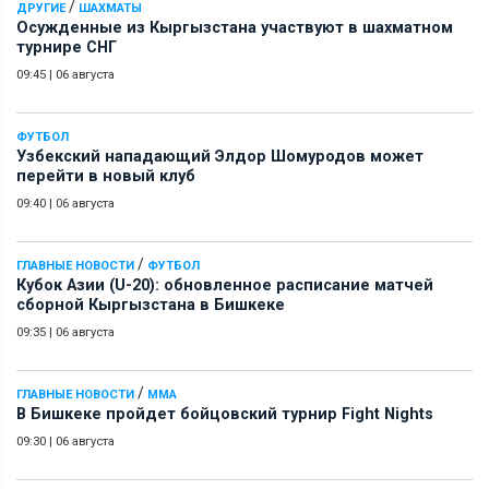
/
ДРУГИЕ
ШАХМАТЫ
Осужденные из Кыргызстана участвуют в шахматном
турнире СНГ
09:45
|
06 августа
ФУТБОЛ
Узбекский нападающий Элдор Шомуродов может
перейти в новый клуб
09:40
|
06 августа
/
ГЛАВНЫЕ НОВОСТИ
ФУТБОЛ
Кубок Азии (U-20): обновленное расписание матчей
сборной Кыргызстана в Бишкеке
09:35
|
06 августа
/
ГЛАВНЫЕ НОВОСТИ
ММА
В Бишкеке пройдет бойцовский турнир Fight Nights
09:30
|
06 августа