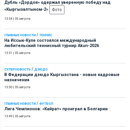
Дубль «Дордоя» одержал уверенную победу над
«Кыргызалтыном-2»
Фото
13:54
|
05 августа
/
ГЛАВНЫЕ НОВОСТИ
ТЕННИС
На Иссык-Куле состоялся международный
любительский теннисный турнир Akun-2026
13:51
|
05 августа
/
СУПЕРНОВОСТЬ
ДЗЮДО
В Федерации дзюдо Кыргызстана - новые кадровые
назначения
13:50
|
05 августа
/
ГЛАВНЫЕ НОВОСТИ
ФУТБОЛ
Лига Чемпионов: «Кайрат» проиграл в Болгарии
13:49
|
05 августа