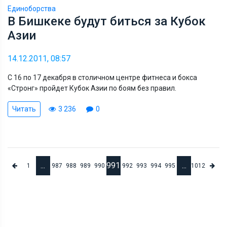
Единоборства
В Бишкеке будут биться за Кубок
Азии
14.12.2011, 08:57
С 16 по 17 декабря в столичном центре фитнеса и бокса
«Стронг» пройдет Кубок Азии по боям без правил.
Читать
3 236
0
...
991
...
1
987
988
989
990
992
993
994
995
1012