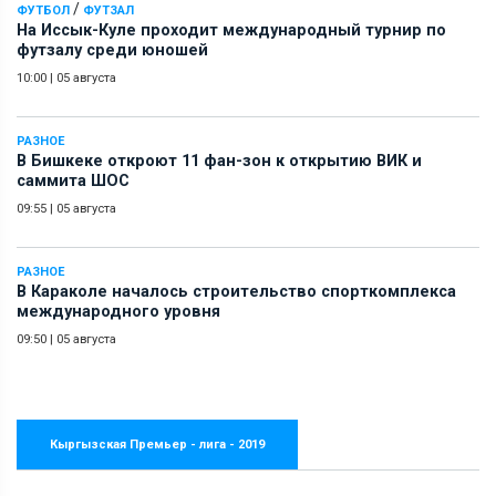
/
ФУТБОЛ
ФУТЗАЛ
На Иссык-Куле проходит международный турнир по
футзалу среди юношей
10:00
|
05 августа
РАЗНОЕ
В Бишкеке откроют 11 фан-зон к открытию ВИК и
саммита ШОС
09:55
|
05 августа
РАЗНОЕ
В Караколе началось строительство спорткомплекса
международного уровня
09:50
|
05 августа
Кыргызская Премьер - лига - 2019