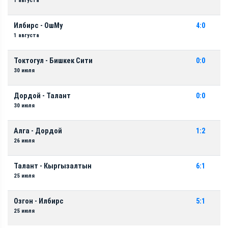
1 августа
Илбирс - ОшМу
4:0
1 августа
Токтогул - Бишкек Сити
0:0
30 июля
Дордой - Талант
0:0
30 июля
Алга - Дордой
1:2
26 июля
Талант - Кыргызалтын
6:1
25 июля
Озгон - Илбирс
5:1
25 июля