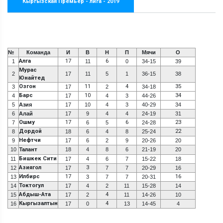
Кыргызская Премьер - лига - 2019
№
Команда
И
В
Н
П
Мячи
О
Алга
17
6
1
11
0
34-15
39
Мурас
2
17
11
5
1
36-15
38
Юнайтед
Озгон
11
4
35
3
17
2
34-18
Барс
10
34
4
17
4
3
44-26
5
Азия
17
10
4
3
40-29
34
6
Алай
17
9
4
4
24-19
31
Ошму
17
6
23
7
6
5
24-28
Дордой
22
8
18
6
4
8
25-24
Нефтчи
9
17
6
2
9
20-26
20
10
Талант
18
4
8
6
21-19
20
Бишкек Сити
11
17
4
6
7
15-22
18
Азиягол
3
12
17
7
7
20-29
16
Илбирс
17
16
13
3
7
7
20-31
Токтогул
14
17
4
2
11
15-28
14
Абдыш-Ата
4
15
17
2
11
14-26
10
Кыргызалтын
4
16
17
0
13
14-45
4