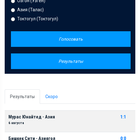
Озгон (Узген)
Азия (Талас)
Токтогул (Токтогул)
Голосовать
Результаты
Результаты
Скоро
Мурас Юнайтед - Азия
1:1
6 августа
Бишкек Сити - Азиягол
0:0