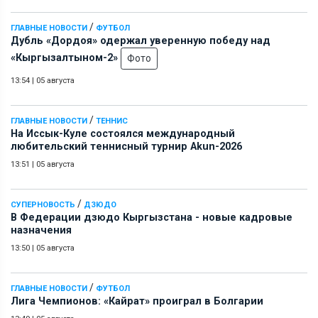
/
ГЛАВНЫЕ НОВОСТИ
ФУТБОЛ
Дубль «Дордоя» одержал уверенную победу над
«Кыргызалтыном-2»
Фото
13:54
|
05 августа
/
ГЛАВНЫЕ НОВОСТИ
ТЕННИС
На Иссык-Куле состоялся международный
любительский теннисный турнир Akun-2026
13:51
|
05 августа
/
СУПЕРНОВОСТЬ
ДЗЮДО
В Федерации дзюдо Кыргызстана - новые кадровые
назначения
13:50
|
05 августа
/
ГЛАВНЫЕ НОВОСТИ
ФУТБОЛ
Лига Чемпионов: «Кайрат» проиграл в Болгарии