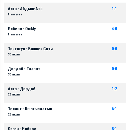
Алга - Абдыш-Ата
1:1
1 августа
Илбирс - ОшМу
4:0
1 августа
Токтогул - Бишкек Сити
0:0
30 июля
Дордой - Талант
0:0
30 июля
Алга - Дордой
1:2
26 июля
Талант - Кыргызалтын
6:1
25 июля
Озгон - Илбирс
5:1