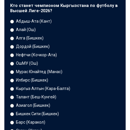
Кто станет чемпионом Кыргызстана по футболу в
Высшей Лиге-2026?
Абдыш-Ата (Кант)
Алай (Ош)
Алга (Бишкек)
Дордой (Бишкек)
Нефтчи (Кочкор-Ата)
ОшМУ (Ош)
Мурас Юнайтед (Манас)
Илбирс (Бишкек)
Кыргыз Алтын (Кара-Балта)
Талант (Беш-Кунгей)
Азиагол (Бишкек)
Бишкек Сити (Бишкек)
Барс (Каракол)