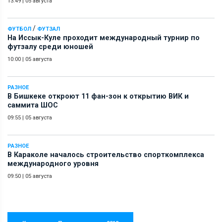
13:49
|
05 августа
/
ФУТБОЛ
ФУТЗАЛ
На Иссык-Куле проходит международный турнир по
футзалу среди юношей
10:00
|
05 августа
РАЗНОЕ
В Бишкеке откроют 11 фан-зон к открытию ВИК и
саммита ШОС
09:55
|
05 августа
РАЗНОЕ
В Караколе началось строительство спорткомплекса
международного уровня
09:50
|
05 августа