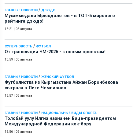
/
ГЛАВНЫЕ НОВОСТИ
ДЗЮДО
Мухаммедали Ырысдолотов - в ТОП-5 мирового
рейтинга дзюдо!
15:21
|
05 августа
/
СУПЕРНОВОСТЬ
ФУТБОЛ
От трансляции ЧМ-2026 - к новым проектам!
13:59
|
05 августа
/
ГЛАВНЫЕ НОВОСТИ
ЖЕНСКИЙ ФУТБОЛ
Футболистка из Кыргызстана Айжан Боронбекова
сыграла в Лиге Чемпионов
13:57
|
05 августа
/
ГЛАВНЫЕ НОВОСТИ
НАЦИОНАЛЬНЫЕ ВИДЫ СПОРТА
Толобай уулу Илгиз назначен Вице-президентом
Международной Федерации кок-бору
13:56
|
05 августа