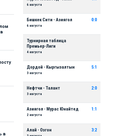
6 августа
Бишкек Сити - Азиягол
0:0
6 августа
елом
ов
Турнирная таблица
Премьер-Лиги
4 августа
посту
Дордой - Кыргызалтын
5:1
3 августа
Нефтчи - Талант
2:0
3 августа
Азиягол - Мурас Юнайтед
1:1
2 августа
Алай - Озгон
3:2
ь в
2 августа