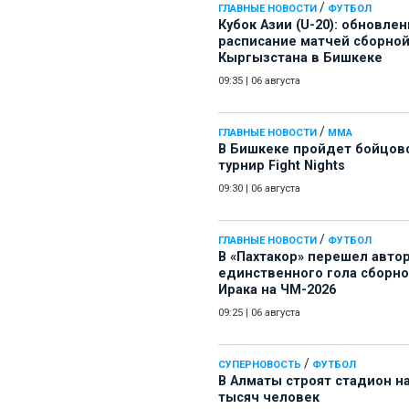
/
ГЛАВНЫЕ НОВОСТИ
ФУТБОЛ
Кубок Азии (U-20): обновле
расписание матчей сборно
Кыргызстана в Бишкеке
09:35
|
06 августа
/
ГЛАВНЫЕ НОВОСТИ
ММА
В Бишкеке пройдет бойцов
турнир Fight Nights
09:30
|
06 августа
/
ГЛАВНЫЕ НОВОСТИ
ФУТБОЛ
В «Пахтакор» перешел авто
единственного гола сборн
Ирака на ЧМ-2026
09:25
|
06 августа
/
СУПЕРНОВОСТЬ
ФУТБОЛ
В Алматы строят стадион на
тысяч человек