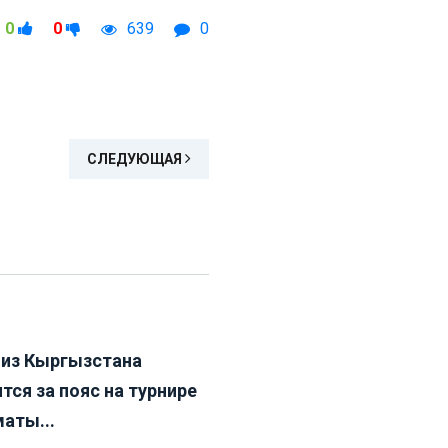
0
0
639
0
СЛЕДУЮЩАЯ
 из Кыргызстана
тся за пояс на турнире
аты...