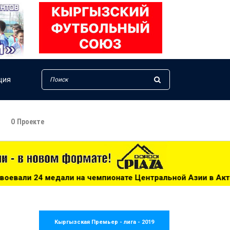
ция
О Проекте
 чемпионате Центральной Азии в Актау - 16:43
***
Вел
Кыргызская Премьер - лига - 2019