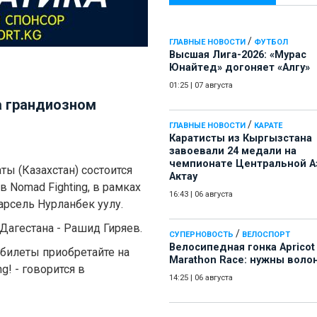
/
ГЛАВНЫЕ НОВОСТИ
ФУТБОЛ
Высшая Лига-2026: «Мурас
Юнайтед» догоняет «Алгу»
01:25
|
07 августа
а грандиозном
/
ГЛАВНЫЕ НОВОСТИ
КАРАТЕ
Каратисты из Кыргызстана
завоевали 24 медали на
чемпионате Центральной А
ты (Казахстан) состоится
Актау
 Nomad Fighting, в рамках
16:43
|
06 августа
арсель Нурланбек уулу.
Дагестана - Рашид Гиряев.
/
СУПЕРНОВОСТЬ
ВЕЛОСПОРТ
Велосипедная гонка Apricot
 билеты приобретайте на
Marathon Race: нужны воло
g! - говорится в
14:25
|
06 августа