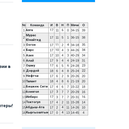
№
Команда
И
В
Н
П
Мячи
О
Алга
17
6
1
11
0
34-15
39
Мурас
2
17
11
5
1
36-15
38
Юнайтед
Озгон
11
4
35
3
17
2
34-18
Барс
10
34
4
17
4
3
44-26
5
Азия
17
10
4
3
40-29
34
6
Алай
17
9
4
4
24-19
31
Ошму
17
6
23
7
6
5
24-28
зии в
Дордой
22
8
18
6
4
8
25-24
Нефтчи
9
17
6
2
9
20-26
20
10
Талант
18
4
8
6
21-19
20
Бишкек Сити
11
17
4
6
7
15-22
18
Азиягол
3
12
17
7
7
20-29
16
Илбирс
17
16
13
3
7
7
20-31
Токтогул
14
17
4
2
11
15-28
14
нтеры!
Абдыш-Ата
4
15
17
2
11
14-26
10
Кыргызалтын
4
16
17
0
13
14-45
4