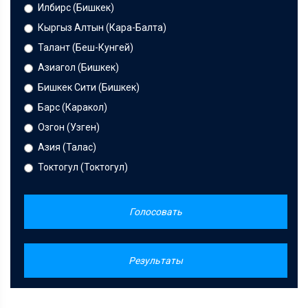
Илбирс (Бишкек)
Кыргыз Алтын (Кара-Балта)
Талант (Беш-Кунгей)
Азиагол (Бишкек)
Бишкек Сити (Бишкек)
Барс (Каракол)
Озгон (Узген)
Азия (Талас)
Токтогул (Токтогул)
Голосовать
Результаты