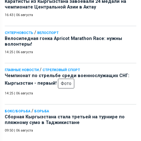
Каратисты из Кыргызстана завоевали 24 медали на
чемпионате Центральной Азии в Актау
16:43
|
06 августа
/
СУПЕРНОВОСТЬ
ВЕЛОСПОРТ
Велосипедная гонка Apricot Marathon Race: нужны
волонтеры!
14:25
|
06 августа
/
ГЛАВНЫЕ НОВОСТИ
СТРЕЛКОВЫЙ СПОРТ
Чемпионат по стрельбе среди военнослужащих СНГ:
Кыргызстан - первый!
Фото
14:25
|
06 августа
/
БОКС/БОРЬБА
БОРЬБА
Сборная Кыргызстана стала третьей на турнире по
пляжному сумо в Таджикистане
09:50
|
06 августа