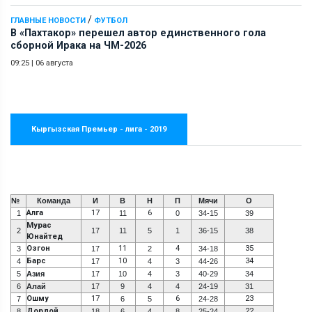
/
ГЛАВНЫЕ НОВОСТИ
ФУТБОЛ
В «Пахтакор» перешел автор единственного гола
сборной Ирака на ЧМ-2026
09:25
|
06 августа
Кыргызская Премьер - лига - 2019
№
Команда
И
В
Н
П
Мячи
О
Алга
17
6
1
11
0
34-15
39
Мурас
2
17
11
5
1
36-15
38
Юнайтед
Озгон
11
4
35
3
17
2
34-18
Барс
10
34
4
17
4
3
44-26
5
Азия
17
10
4
3
40-29
34
6
Алай
17
9
4
4
24-19
31
Ошму
17
6
23
7
6
5
24-28
Дордой
22
8
18
6
4
8
25-24