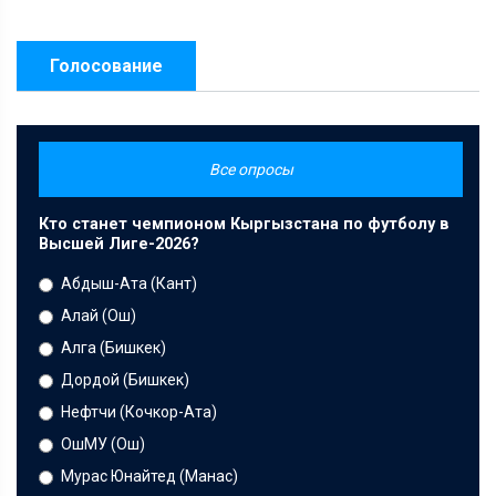
Голосование
Все опросы
Кто станет чемпионом Кыргызстана по футболу в
Высшей Лиге-2026?
Абдыш-Ата (Кант)
Алай (Ош)
Алга (Бишкек)
Дордой (Бишкек)
Нефтчи (Кочкор-Ата)
ОшМУ (Ош)
Мурас Юнайтед (Манас)