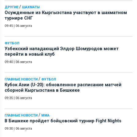
/
ДРУГИЕ
ШАХМАТЫ
Осужденные из Кыргызстана участвуют в шахматном
турнире СНГ
09:45
|
06 августа
ФУТБОЛ
Узбекский нападающий Элдор Шомуродов может
перейти в новый клуб
09:40
|
06 августа
/
ГЛАВНЫЕ НОВОСТИ
ФУТБОЛ
Кубок Азии (U-20): обновленное расписание матчей
сборной Кыргызстана в Бишкеке
09:35
|
06 августа
/
ГЛАВНЫЕ НОВОСТИ
ММА
В Бишкеке пройдет бойцовский турнир Fight Nights
09:30
|
06 августа