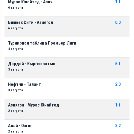
Мурас Юнайтед - Азия
1:1
6 августа
Бишкек Сити - Азиягол
0:0
6 августа
Турнирная таблица Премьер-Лиги
4 августа
Дордой - Кыргызалтын
5:1
3 августа
Нефтчи - Талант
2:0
3 августа
Азиягол - Мурас Юнайтед
1:1
2 августа
Алай - Озгон
3:2
2 августа