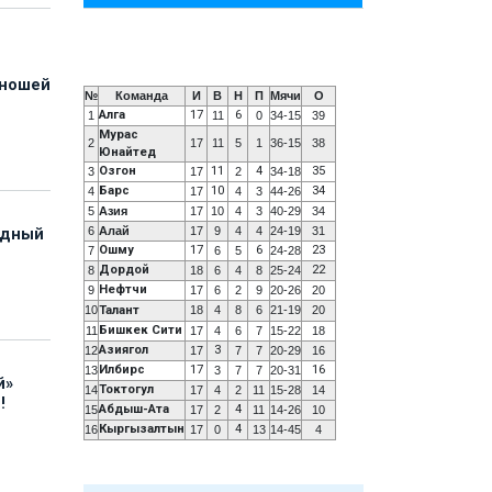
юношей
№
Команда
И
В
Н
П
Мячи
О
Алга
17
6
1
11
0
34-15
39
Мурас
2
17
11
5
1
36-15
38
Юнайтед
Озгон
11
4
35
3
17
2
34-18
Барс
10
34
4
17
4
3
44-26
5
Азия
17
10
4
3
40-29
34
6
Алай
17
9
4
4
24-19
31
адный
Ошму
17
6
23
7
6
5
24-28
Дордой
22
8
18
6
4
8
25-24
Нефтчи
9
17
6
2
9
20-26
20
10
Талант
18
4
8
6
21-19
20
Бишкек Сити
11
17
4
6
7
15-22
18
Азиягол
3
12
17
7
7
20-29
16
Илбирс
17
16
13
3
7
7
20-31
й»
Токтогул
14
17
4
2
11
15-28
14
!
Абдыш-Ата
4
15
17
2
11
14-26
10
Кыргызалтын
4
16
17
0
13
14-45
4