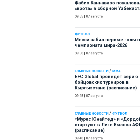
Фабио Каннаваро пожалова
«крота» в сборной Узбекист
09:55
|
07 августа
ФУТБОЛ
Месси забил первые голы 
чемпионата мира-2026
09:50
|
07 августа
/
ГЛАВНЫЕ НОВОСТИ
ММА
EFC Global проведет серию
бойцовских турниров в
Кыргызстане (расписание)
09:45
|
07 августа
/
ГЛАВНЫЕ НОВОСТИ
ФУТБОЛ
«Мурас Юнайтед» и «Дордо
стартуют в Лиге Вызова АФ
(расписание)
09:40
|
07 августа