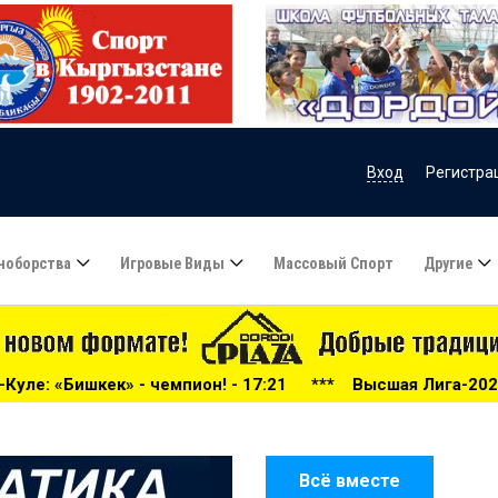
Вход
Регистра
ноборства
Игровые Виды
Массовый Спорт
Другие
ион! - 17:21
***
Высшая Лига-2026: беспощадный «Дорд
Всё вместе