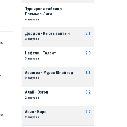
Турнирная таблица
Премьер-Лиги
4 августа
Дордой - Кыргызалтын
5:1
3 августа
ть
Нефтчи - Талант
2:0
3 августа
Азиягол - Мурас Юнайтед
1:1
т
2 августа
Алай - Озгон
3:2
2 августа
Азия - Барс
2:2
ые
2 августа