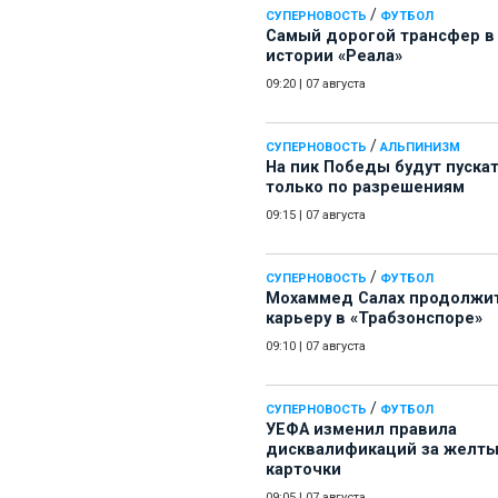
/
СУПЕРНОВОСТЬ
ФУТБОЛ
Самый дорогой трансфер в
истории «Реала»
09:20
|
07 августа
/
СУПЕРНОВОСТЬ
АЛЬПИНИЗМ
На пик Победы будут пуска
только по разрешениям
09:15
|
07 августа
/
СУПЕРНОВОСТЬ
ФУТБОЛ
Мохаммед Салах продолжи
карьеру в «Трабзонспоре»
09:10
|
07 августа
/
СУПЕРНОВОСТЬ
ФУТБОЛ
УЕФА изменил правила
дисквалификаций за желт
карточки
09:05
|
07 августа