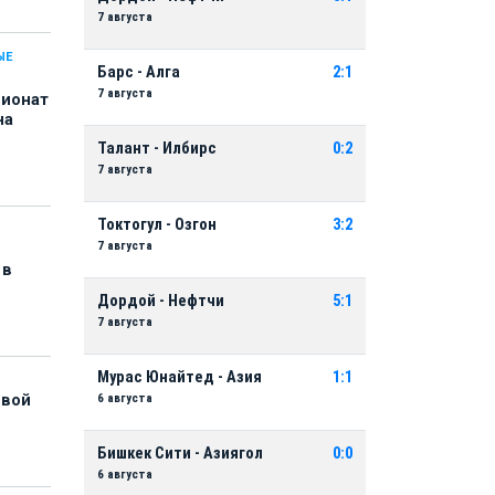
7 августа
ЫЕ
Барс - Алга
2:1
7 августа
пионат
на
Талант - Илбирс
0:2
7 августа
Токтогул - Озгон
3:2
7 августа
 в
Дордой - Нефтчи
5:1
7 августа
Мурас Юнайтед - Азия
1:1
6 августа
рвой
Бишкек Сити - Азиягол
0:0
6 августа