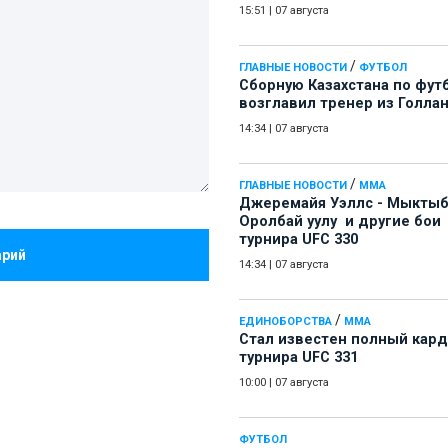
15:51
|
07 августа
/
ГЛАВНЫЕ НОВОСТИ
ФУТБОЛ
Сборную Казахстана по фут
возглавил тренер из Голла
14:34
|
07 августа
/
ГЛАВНЫЕ НОВОСТИ
ММА
Джеремайя Уэллс - Мыкты
Оролбай уулу и другие бои
турнира UFC 330
арий
14:34
|
07 августа
/
ЕДИНОБОРСТВА
ММА
Стал известен полный кард
турнира UFC 331
10:00
|
07 августа
ФУТБОЛ