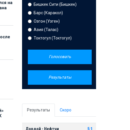
лся на
Бишкек Сити (Бишкек)
ана
Барс (Каракол)
Озгон (Узген)
Азия (Талас)
после
Токтогул (Токтогул)
Голосовать
Результаты
Результаты
Скоро
й»
К
Дордой - Нефтчи
5:1