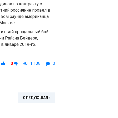
динок по контракту с
етний россиянин провел в
ервом раунде американца
 Москве.
ти свой прощальный бой
и Райана Бейдера,
в январе 2019-го.
0
0
1 138
0
СЛЕДУЮЩАЯ