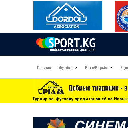
Главная
Футбол
Бокс/борьба
Еди
 по футзалу среди юношей на Иссык-Куле: «Бишкек» - чемп