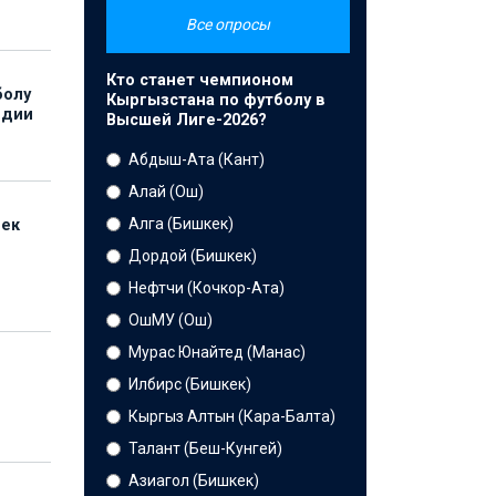
Все опросы
Кто станет чемпионом
болу
Кыргызстана по футболу в
ндии
Высшей Лиге-2026?
Абдыш-Ата (Кант)
Алай (Ош)
Алга (Бишкек)
бек
Дордой (Бишкек)
Нефтчи (Кочкор-Ата)
ОшМУ (Ош)
Мурас Юнайтед (Манас)
Илбирс (Бишкек)
Кыргыз Алтын (Кара-Балта)
Талант (Беш-Кунгей)
Азиагол (Бишкек)