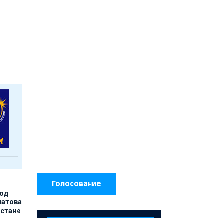
Голосование
под
матова
хстане