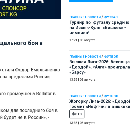
/
ГЛАВНЫЕ НОВОСТИ
ФУТЗАЛ
Турнир по футзалу среди 
на Иссык-Куле: «Бишкек» -
чемпион!
17:21
|
08 августа
щального боя в
/
ГЛАВНЫЕ НОВОСТИ
ФУТБОЛ
Высшая Лига-2026: беспощ
«Дордой», «Алга» проиграла
 стиля Федор Емельяненко
«Барсу»
 за пределами России,
13:39
|
08 августа
го промоушена Bellator в
/
ГЛАВНЫЕ НОВОСТИ
ФУТБОЛ
Жогорку Лига-2026: «Дордо
громит «Нефтчи» в Бишкеке
иком для последнего боя в
Фото
 будет не в России», -
13:38
|
08 августа