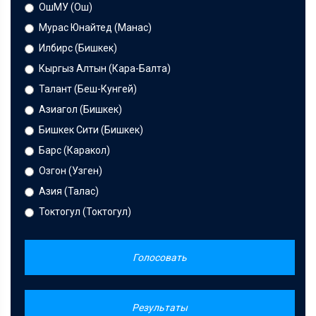
ОшМУ (Ош)
Мурас Юнайтед (Манас)
Илбирс (Бишкек)
Кыргыз Алтын (Кара-Балта)
Талант (Беш-Кунгей)
Азиагол (Бишкек)
Бишкек Сити (Бишкек)
Барс (Каракол)
Озгон (Узген)
Азия (Талас)
Токтогул (Токтогул)
Голосовать
Результаты