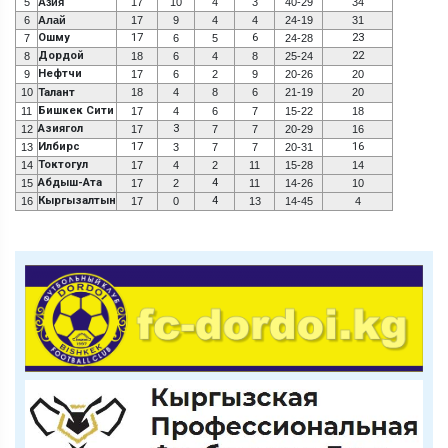
5
Азия
17
10
4
3
40-29
34
6
Алай
17
9
4
4
24-19
31
Ошму
17
6
23
7
6
5
24-28
Дордой
22
8
18
6
4
8
25-24
Нефтчи
9
17
6
2
9
20-26
20
10
Талант
18
4
8
6
21-19
20
Бишкек Сити
11
17
4
6
7
15-22
18
Азиягол
3
12
17
7
7
20-29
16
Илбирс
17
16
13
3
7
7
20-31
Токтогул
14
17
4
2
11
15-28
14
Абдыш-Ата
4
15
17
2
11
14-26
10
Кыргызалтын
4
16
17
0
13
14-45
4