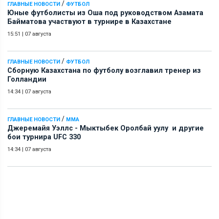
/
ГЛАВНЫЕ НОВОСТИ
ФУТБОЛ
Юные футболисты из Оша под руководством Азамата
Байматова участвуют в турнире в Казахстане
15:51
|
07 августа
/
ГЛАВНЫЕ НОВОСТИ
ФУТБОЛ
Сборную Казахстана по футболу возглавил тренер из
Голландии
14:34
|
07 августа
/
ГЛАВНЫЕ НОВОСТИ
ММА
Джеремайя Уэллс - Мыктыбек Оролбай уулу и другие
бои турнира UFC 330
14:34
|
07 августа