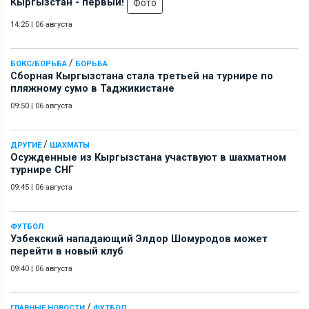
Кыргызстан - первый!
Фото
14:25
|
06 августа
/
БОКС/БОРЬБА
БОРЬБА
Сборная Кыргызстана стала третьей на турнире по
пляжному сумо в Таджикистане
09:50
|
06 августа
/
ДРУГИЕ
ШАХМАТЫ
Осужденные из Кыргызстана участвуют в шахматном
турнире СНГ
09:45
|
06 августа
ФУТБОЛ
Узбекский нападающий Элдор Шомуродов может
перейти в новый клуб
09:40
|
06 августа
/
ГЛАВНЫЕ НОВОСТИ
ФУТБОЛ