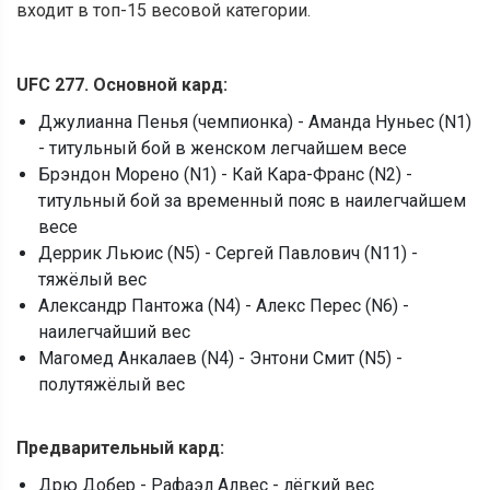
входит в топ-15 весовой категории.
UFC 277. Основной кард:
Джулианна Пенья (чемпионка) - Аманда Нуньес (N1)
- титульный бой в женском легчайшем весе
Брэндон Морено (N1) - Кай Кара-Франс (N2) -
титульный бой за временный пояс в наилегчайшем
весе
Деррик Льюис (N5) - Сергей Павлович (N11) -
тяжёлый вес
Александр Пантожа (N4) - Алекс Перес (N6) -
наилегчайший вес
Магомед Анкалаев (N4) - Энтони Смит (N5) -
полутяжёлый вес
Предварительный кард:
Дрю Добер - Рафаэл Алвес - лёгкий вес