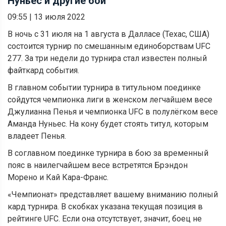
Нуньес и другие бои
09:55
|
13 июля 2022
В ночь с 31 июля на 1 августа в Далласе (Техас, США)
состоится турнир по смешанным единоборствам UFC
277. За три недели до турнира стал известен полный
файткард события.
В главном событии турнира в титульном поединке
сойдутся чемпионка лиги в женском легчайшем весе
Джулианна Пенья и чемпионка UFC в полулёгком весе
Аманда Нуньес. На кону будет стоять титул, которым
владеет Пенья.
В соглавном поединке турнира в бою за временный
пояс в наилегчайшем весе встретятся Брэндон
Морено и Кай Кара-Франс.
«Чемпионат» представляет вашему вниманию полный
кард турнира. В скобках указана текущая позиция в
рейтинге UFC. Если она отсутствует, значит, боец не