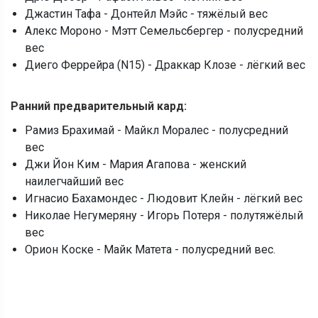
Джастин Тафа - Донтейл Мэйс - тяжёлый вес
Алекс Мороно - Мэтт Семельсбергер - полусредний
вес
Диего Феррейра (N15) - Драккар Клозе - лёгкий вес
Ранний предварительный кард:
Рамиз Брахимай - Майкл Моралес - полусредний
вес
Джи Йон Ким - Мария Агапова - женский
наилегчайший вес
Игнасио Бахамондес - Людовит Клейн - лёгкий вес
Николае Негумеряну - Игорь Потеря - полутяжёлый
вес
Орион Коске - Майк Матета - полусредний вес.