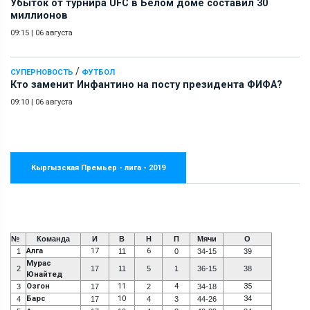
Убыток от турнира UFC в Белом доме составил 30
миллионов
09:15
|
06 августа
/
СУПЕРНОВОСТЬ
ФУТБОЛ
Кто заменит Инфантино на посту президента ФИФА?
09:10
|
06 августа
Кыргызская Премьер - лига - 2019
№
Команда
И
В
Н
П
Мячи
О
Алга
17
6
1
11
0
34-15
39
Мурас
2
17
11
5
1
36-15
38
Юнайтед
Озгон
11
4
35
3
17
2
34-18
Барс
10
34
4
17
4
3
44-26