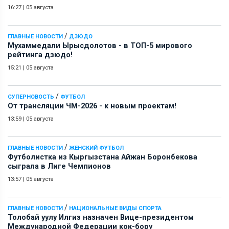
16:27
|
05 августа
/
ГЛАВНЫЕ НОВОСТИ
ДЗЮДО
Мухаммедали Ырысдолотов - в ТОП-5 мирового
рейтинга дзюдо!
15:21
|
05 августа
/
СУПЕРНОВОСТЬ
ФУТБОЛ
От трансляции ЧМ-2026 - к новым проектам!
13:59
|
05 августа
/
ГЛАВНЫЕ НОВОСТИ
ЖЕНСКИЙ ФУТБОЛ
Футболистка из Кыргызстана Айжан Боронбекова
сыграла в Лиге Чемпионов
13:57
|
05 августа
/
ГЛАВНЫЕ НОВОСТИ
НАЦИОНАЛЬНЫЕ ВИДЫ СПОРТА
Толобай уулу Илгиз назначен Вице-президентом
Международной Федерации кок-бору