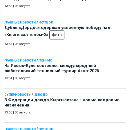
13:56
|
05 августа
/
ГЛАВНЫЕ НОВОСТИ
ФУТБОЛ
Дубль «Дордоя» одержал уверенную победу над
«Кыргызалтыном-2»
Фото
13:54
|
05 августа
/
ГЛАВНЫЕ НОВОСТИ
ТЕННИС
На Иссык-Куле состоялся международный
любительский теннисный турнир Akun-2026
13:51
|
05 августа
/
СУПЕРНОВОСТЬ
ДЗЮДО
В Федерации дзюдо Кыргызстана - новые кадровые
назначения
13:50
|
05 августа
/
ГЛАВНЫЕ НОВОСТИ
ФУТБОЛ