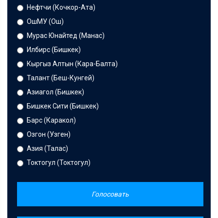
Нефтчи (Кочкор-Ата)
ОшМУ (Ош)
Мурас Юнайтед (Манас)
Илбирс (Бишкек)
Кыргыз Алтын (Кара-Балта)
Талант (Беш-Кунгей)
Азиагол (Бишкек)
Бишкек Сити (Бишкек)
Барс (Каракол)
Озгон (Узген)
Азия (Талас)
Токтогул (Токтогул)
Голосовать