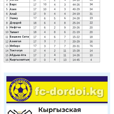
Барс
10
34
4
17
4
3
44-26
5
Азия
17
10
4
3
40-29
34
6
Алай
17
9
4
4
24-19
31
Ошму
17
6
23
7
6
5
24-28
Дордой
22
8
18
6
4
8
25-24
Нефтчи
9
17
6
2
9
20-26
20
10
Талант
18
4
8
6
21-19
20
Бишкек Сити
11
17
4
6
7
15-22
18
Азиягол
3
12
17
7
7
20-29
16
Илбирс
17
16
13
3
7
7
20-31
Токтогул
14
17
4
2
11
15-28
14
Абдыш-Ата
4
15
17
2
11
14-26
10
Кыргызалтын
4
16
17
0
13
14-45
4