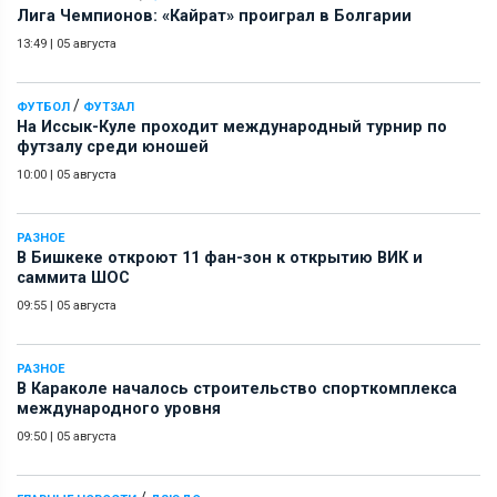
Лига Чемпионов: «Кайрат» проиграл в Болгарии
13:49
|
05 августа
/
ФУТБОЛ
ФУТЗАЛ
На Иссык-Куле проходит международный турнир по
футзалу среди юношей
10:00
|
05 августа
РАЗНОЕ
В Бишкеке откроют 11 фан-зон к открытию ВИК и
саммита ШОС
09:55
|
05 августа
РАЗНОЕ
В Караколе началось строительство спорткомплекса
международного уровня
09:50
|
05 августа