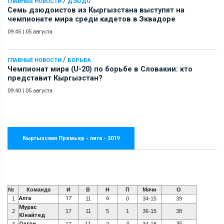
/
ГЛАВНЫЕ НОВОСТИ
ДЗЮДО
Семь дзюдоистов из Кыргызстана выступят на
чемпионате мира среди кадетов в Эквадоре
09:45
|
05 августа
/
ГЛАВНЫЕ НОВОСТИ
БОРЬБА
Чемпионат мира (U-20) по борьбе в Словакии: кто
представит Кыргызстан?
09:40
|
05 августа
Кыргызская Премьер - лига - 2019
№
Команда
И
В
Н
П
Мячи
О
Алга
17
6
1
11
0
34-15
39
Мурас
2
17
11
5
1
36-15
38
Юнайтед
Озгон
11
4
35
3
17
2
34-18