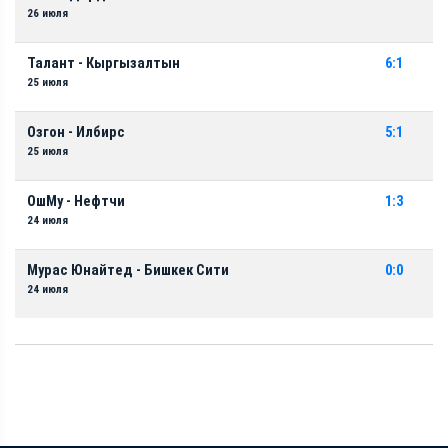
26 июля
Талант - Кыргызалтын
6:1
25 июля
Озгон - Илбирс
5:1
25 июля
ОшМу - Нефтчи
1:3
24 июля
Мурас Юнайтед - Бишкек Сити
0:0
24 июля