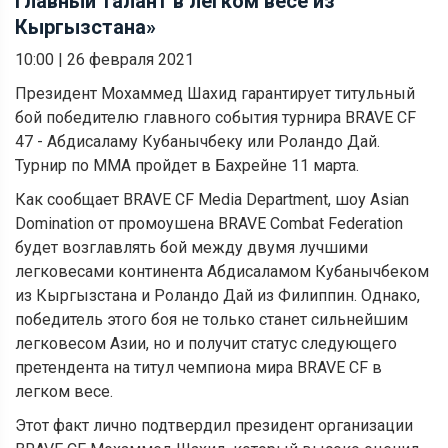
главный талант в легком весе из
Кыргызстана»
10:00
|
26 февраля 2021
Президент Мохаммед Шахид гарантирует титульный
бой победителю главного события турнира BRAVE CF
47 - Абдисаламу Кубанычбеку или Роландо Дай.
Турнир по ММА пройдет в Бахрейне 11 марта.
Как сообщает BRAVE CF Media Department, шоу Asian
Domination от промоушена BRAVE Combat Federation
будет возглавлять бой между двумя лучшими
легковесами континента Абдисаламом Кубанычбеком
из Кыргызстана и Роландо Дай из Филиппин. Однако,
победитель этого боя не только станет сильнейшим
легковесом Азии, но и получит статус следующего
претендента на титул чемпиона мира BRAVE CF в
легком весе.
Этот факт лично подтвердил президент организации