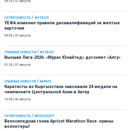
09:10
|
07 августа
/
СУПЕРНОВОСТЬ
ФУТБОЛ
УЕФА изменил правила дисквалификаций за желтые
карточки
09:05
|
07 августа
/
ГЛАВНЫЕ НОВОСТИ
ФУТБОЛ
Высшая Лига-2026: «Мурас Юнайтед» догоняет «Алгу»
01:25
|
07 августа
/
ГЛАВНЫЕ НОВОСТИ
КАРАТЕ
Каратисты из Кыргызстана завоевали 24 медали на
чемпионате Центральной Азии в Актау
16:43
|
06 августа
/
СУПЕРНОВОСТЬ
ВЕЛОСПОРТ
Велосипедная гонка Apricot Marathon Race: нужны
волонтеры!