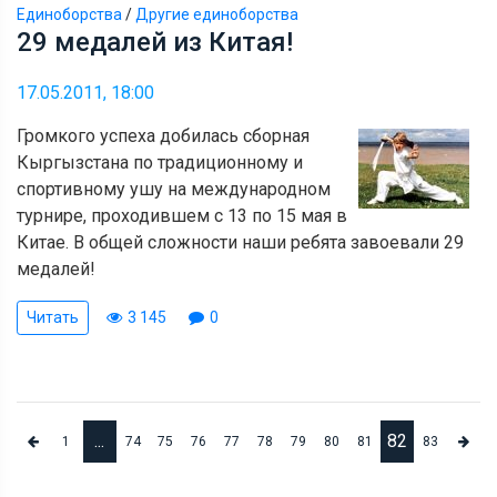
Единоборства
/
Другие единоборства
29 медалей из Китая!
17.05.2011, 18:00
Громкого успеха добилась сборная
Кыргызстана по традиционному и
спортивному ушу на международном
турнире, проходившем с 13 по 15 мая в
Китае. В общей сложности наши ребята завоевали 29
медалей!
Читать
3 145
0
...
82
1
74
75
76
77
78
79
80
81
83