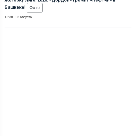
Жогорку Лига-2026: «Дордой» громит «Нефтчи» в
Бишкеке!
Фото
13:38
|
08 августа