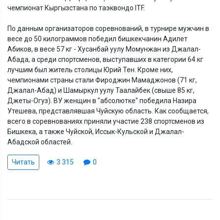
чемпионат Кыргызстана по таэквондо ITF.
По данным организаторов соревнований, в турнире мужчин в
весе до 50 килограммов победил бишкекчанин Адилет
Абиков, в весе 57 кг - Хусанбай уулу Момунжан из Джалал-
Абада, а среди спортсменов, выступавших в категории 64 кг
лучшим был житель столицы Юрий Тен. Кроме них,
чемпионами страны стали Фироджин Мамаджонов (71 кг,
Джалал-Абад) и Шамыркул уулу Таалайбек (свыше 85 кг,
Джеты-Огуз). ВУ женщин в "абсолютке" победила Назира
Утешева, представлявшая Чуйскую область. Как сообщается,
всего в соревнованиях приняли участие 238 спортсменов из
Бишкека, а также Чуйской, Иссык-Кульской и Джалал-
Абадской областей.
Читать
3 315
0