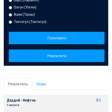
Барс (Каракол)
Озгон (Узген)
Азия (Талас)
Токтогул (Токтогул)
Голосовать
Результаты
Результаты
Скоро
Дордой - Нефтчи
5:1
7 августа