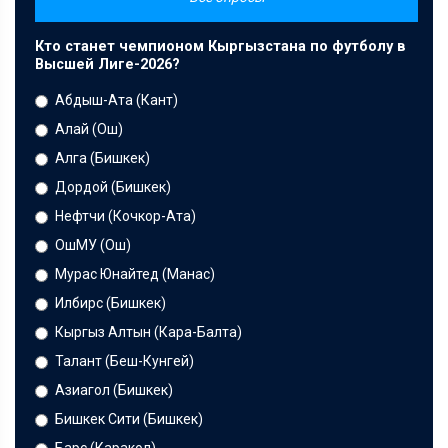
Кто станет чемпионом Кыргызстана по футболу в
Высшей Лиге-2026?
Абдыш-Ата (Кант)
Алай (Ош)
Алга (Бишкек)
Дордой (Бишкек)
Нефтчи (Кочкор-Ата)
ОшМУ (Ош)
Мурас Юнайтед (Манас)
Илбирс (Бишкек)
Кыргыз Алтын (Кара-Балта)
Талант (Беш-Кунгей)
Азиагол (Бишкек)
Бишкек Сити (Бишкек)