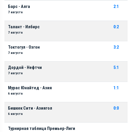
Барс - Алга
2:1
7 августа
Талант - Илбирс
0:2
7 августа
Токтогул - Озгон
3:2
7 августа
Дордой - Нефтчи
5:1
7 августа
Мурас Юнайтед - Азия
1:1
6 августа
Бишкек Сити - Азиягол
0:0
6 августа
Турнирная таблица Премьер-Лиги