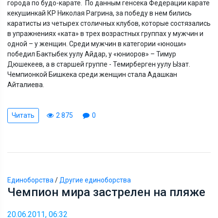
города по будо-карате. По данным генсека Федерации карате
кекушинкай КР Николая Рагрина, за победу в нем бились
каратисты из четырех столичных клубов, которые состязались
в упражнениях «ката» в трех возрастных группах у мужчин и
одной – у женщин. Среди мужчин в категории «юноши»
победил Бактыбек уулу Айдар, у «юниоров» – Тимур
Дюшекеев, а в старшей группе - Темирберген уулу Ызат.
Чемпионкой Бишкека среди женщин стала Адашкан
Айталиева.
Читать
2 875
0
Единоборства
/
Другие единоборства
Чемпион мира застрелен на пляже
20.06.2011, 06:32