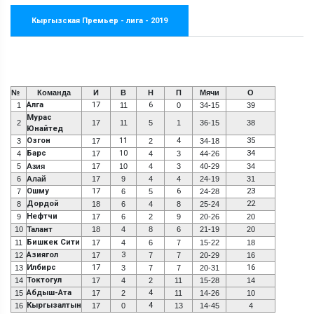
Кыргызская Премьер - лига - 2019
№
Команда
И
В
Н
П
Мячи
О
Алга
17
6
1
11
0
34-15
39
Мурас
2
17
11
5
1
36-15
38
Юнайтед
Озгон
11
4
35
3
17
2
34-18
Барс
10
34
4
17
4
3
44-26
5
Азия
17
10
4
3
40-29
34
6
Алай
17
9
4
4
24-19
31
Ошму
17
6
23
7
6
5
24-28
Дордой
22
8
18
6
4
8
25-24
Нефтчи
9
17
6
2
9
20-26
20
10
Талант
18
4
8
6
21-19
20
Бишкек Сити
11
17
4
6
7
15-22
18
Азиягол
3
12
17
7
7
20-29
16
Илбирс
17
16
13
3
7
7
20-31
Токтогул
14
17
4
2
11
15-28
14
Абдыш-Ата
4
15
17
2
11
14-26
10
Кыргызалтын
4
16
17
0
13
14-45
4