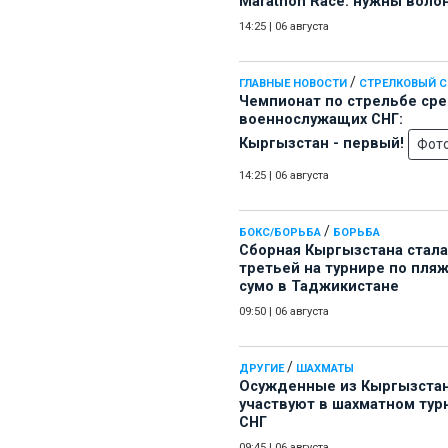
Marathon Race: нужны воло
14:25
|
06 августа
/
ГЛАВНЫЕ НОВОСТИ
СТРЕЛКОВЫЙ 
Чемпионат по стрельбе ср
военнослужащих СНГ:
Кыргызстан - первый!
Фот
14:25
|
06 августа
/
БОКС/БОРЬБА
БОРЬБА
Сборная Кыргызстана стала
третьей на турнире по пля
сумо в Таджикистане
09:50
|
06 августа
/
ДРУГИЕ
ШАХМАТЫ
Осужденные из Кыргызста
участвуют в шахматном тур
СНГ
09:45
|
06 августа