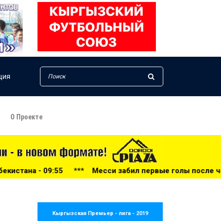
ция
О Проекте
**
Месси забил первые голы после чемпионата мира-2026
Кыргызская Премьер - лига - 2019