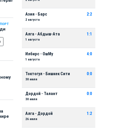
нтеры!
Азия - Барс
2:2
2 августа
СПОРТ
еди
Алга - Абдыш-Ата
1:1
1 августа
о
Илбирс - ОшМу
4:0
1 августа
Токтогул - Бишкек Сити
0:0
жному
30 июля
Дордой - Талант
0:0
30 июля
на
Алга - Дордой
1:2
нире
26 июля