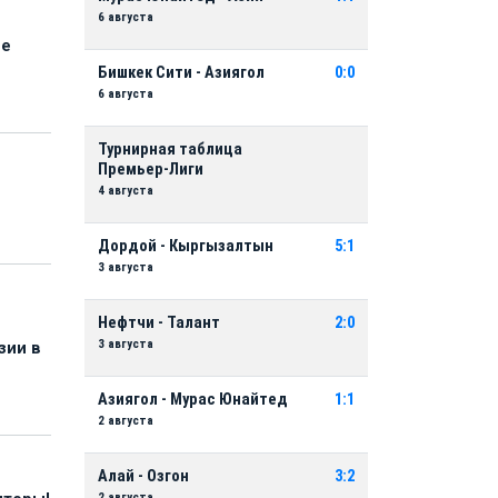
6 августа
ые
Бишкек Сити - Азиягол
0:0
6 августа
Турнирная таблица
Премьер-Лиги
4 августа
Дордой - Кыргызалтын
5:1
3 августа
Нефтчи - Талант
2:0
3 августа
зии в
Азиягол - Мурас Юнайтед
1:1
2 августа
Алай - Озгон
3:2
2 августа