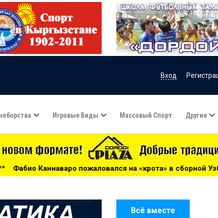
Вход
Регистра
ноборства
Игровые Виды
Массовый Спорт
Другие
пожаловался на «крота» в сборной Узбекистана - 09:55
*
Всё вместе