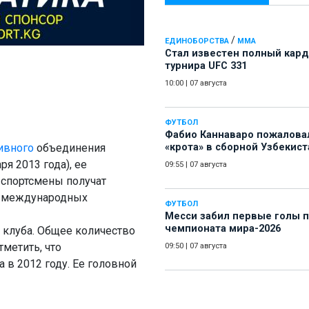
/
ЕДИНОБОРСТВА
ММА
Стал известен полный кард
турнира UFC 331
10:00
|
07 августа
ФУТБОЛ
Фабио Каннаваро пожалова
ивного
объединения
«крота» в сборной Узбекист
я 2013 года), ее
09:55
|
07 августа
 спортсмены получат
а международных
ФУТБОЛ
Месси забил первые голы 
чемпионата мира-2026
 клуба. Общее количество
тметить, что
09:50
|
07 августа
в 2012 году. Ее головной