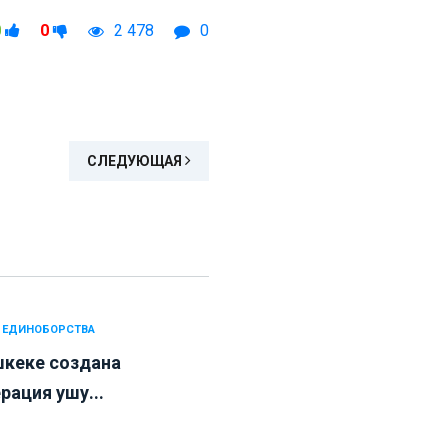
0
0
2 478
0
СЛЕДУЮЩАЯ
 ЕДИНОБОРСТВА
шкеке создана
рация ушу...