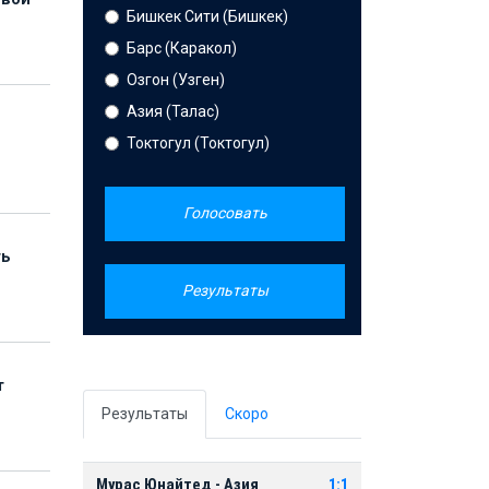
Бишкек Сити (Бишкек)
Барс (Каракол)
Озгон (Узген)
Азия (Талас)
Токтогул (Токтогул)
Голосовать
ть
Результаты
т
Результаты
Скоро
Мурас Юнайтед - Азия
1:1