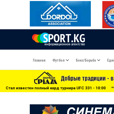
Главная
Футбол
Бокс/борьба
Еди
лный кард турнира UFC 331 - 10:00
***
Фабио Каннаваро 