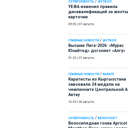
/
СУПЕРНОВОСТЬ
ФУТБОЛ
УЕФА изменил правила
дисквалификаций за желт
карточки
09:05
|
07 августа
/
ГЛАВНЫЕ НОВОСТИ
ФУТБОЛ
Высшая Лига-2026: «Мурас
Юнайтед» догоняет «Алгу»
01:25
|
07 августа
/
ГЛАВНЫЕ НОВОСТИ
КАРАТЕ
Каратисты из Кыргызстана
завоевали 24 медали на
чемпионате Центральной А
Актау
16:43
|
06 августа
/
СУПЕРНОВОСТЬ
ВЕЛОСПОРТ
Велосипедная гонка Apricot