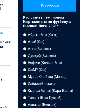
й»
Все опросы
К
Кто станет чемпионом
Кыргызстана по футболу в
Высшей Лиге-2026?
ЫЕ
Абдыш-Ата (Кант)
Алай (Ош)
пионат
на
Алга (Бишкек)
Дордой (Бишкек)
Нефтчи (Кочкор-Ата)
ОшМУ (Ош)
Мурас Юнайтед (Манас)
 в
Илбирс (Бишкек)
Кыргыз Алтын (Кара-Балта)
Талант (Беш-Кунгей)
Азиагол (Бишкек)
рвой