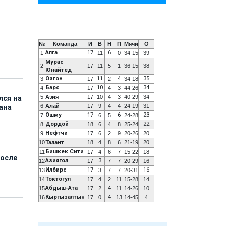
№
Команда
И
В
Н
П
Мячи
О
Алга
17
6
1
11
0
34-15
39
Мурас
2
17
11
5
1
36-15
38
Юнайтед
Озгон
11
4
35
3
17
2
34-18
Барс
10
34
4
17
4
3
44-26
5
Азия
17
10
4
3
40-29
34
лся на
6
Алай
17
9
4
4
24-19
31
ана
Ошму
17
6
23
7
6
5
24-28
Дордой
22
8
18
6
4
8
25-24
Нефтчи
9
17
6
2
9
20-26
20
10
Талант
18
4
8
6
21-19
20
Бишкек Сити
11
17
4
6
7
15-22
18
после
Азиягол
3
12
17
7
7
20-29
16
Илбирс
17
16
13
3
7
7
20-31
Токтогул
14
17
4
2
11
15-28
14
Абдыш-Ата
4
15
17
2
11
14-26
10
Кыргызалтын
4
16
17
0
13
14-45
4