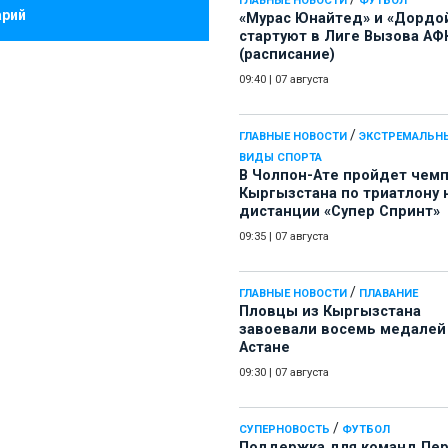
ГЛАВНЫЕ НОВОСТИ
ФУТБОЛ
арий
«Мурас Юнайтед» и «Дордо
стартуют в Лиге Вызова АФ
(расписание)
09:40
|
07 августа
/
ГЛАВНЫЕ НОВОСТИ
ЭКСТРЕМАЛЬН
ВИДЫ СПОРТА
В Чолпон-Ате пройдет чем
Кыргызстана по триатлону 
дистанции «Супер Спринт»
09:35
|
07 августа
/
ГЛАВНЫЕ НОВОСТИ
ПЛАВАНИЕ
Пловцы из Кыргызстана
завоевали восемь медалей
Астане
09:30
|
07 августа
/
СУПЕРНОВОСТЬ
ФУТБОЛ
Поддержка для команд Пе