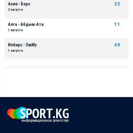
Азия - Барс
2:2
2 августа
Алга - Абдыш-Ата
1:1
1 августа
Илбирс - ОшМу
4:0
1 августа