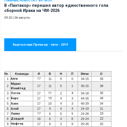
ГЛАВНЫЕ НОВОСТИ
ФУТБОЛ
В «Пахтакор» перешел автор единственного гола
сборной Ирака на ЧМ-2026
09:25
|
06 августа
Кыргызская Премьер - лига - 2019
№
Команда
И
В
Н
П
Мячи
О
Алга
17
6
1
11
0
34-15
39
Мурас
2
17
11
5
1
36-15
38
Юнайтед
Озгон
11
4
35
3
17
2
34-18
Барс
10
34
4
17
4
3
44-26
5
Азия
17
10
4
3
40-29
34
6
Алай
17
9
4
4
24-19
31
Ошму
17
6
23
7
6
5
24-28
Дордой
22
8
18
6
4
8
25-24
Нефтчи
9
17
6
2
9
20-26
20