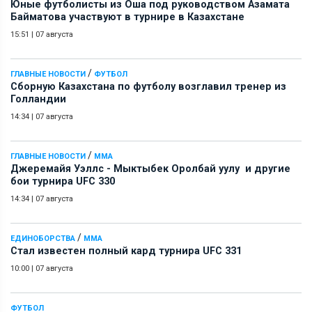
Юные футболисты из Оша под руководством Азамата
Байматова участвуют в турнире в Казахстане
15:51
|
07 августа
/
ГЛАВНЫЕ НОВОСТИ
ФУТБОЛ
Сборную Казахстана по футболу возглавил тренер из
Голландии
14:34
|
07 августа
/
ГЛАВНЫЕ НОВОСТИ
ММА
Джеремайя Уэллс - Мыктыбек Оролбай уулу и другие
бои турнира UFC 330
14:34
|
07 августа
/
ЕДИНОБОРСТВА
ММА
Стал известен полный кард турнира UFC 331
10:00
|
07 августа
ФУТБОЛ