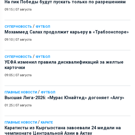
На пик Победы будут пускать только по разрешениям
09:15
|
07 августа
/
СУПЕРНОВОСТЬ
ФУТБОЛ
Мохаммед Салах продолжит карьеру в «Трабзонспоре»
09:10
|
07 августа
/
СУПЕРНОВОСТЬ
ФУТБОЛ
УЕФА изменил правила дисквалификаций за желтые
карточки
09:05
|
07 августа
/
ГЛАВНЫЕ НОВОСТИ
ФУТБОЛ
Высшая Лига-2026: «Мурас Юнайтед» догоняет «Алгу»
01:25
|
07 августа
/
ГЛАВНЫЕ НОВОСТИ
КАРАТЕ
Каратисты из Кыргызстана завоевали 24 медали на
чемпионате Центральной Азии в Актау