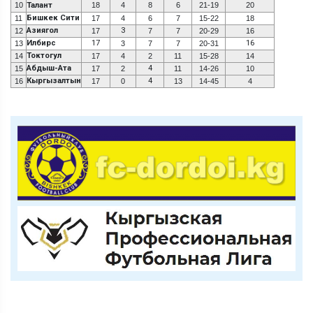
10
Талант
18
4
8
6
21-19
20
Бишкек Сити
11
17
4
6
7
15-22
18
Азиягол
3
12
17
7
7
20-29
16
Илбирс
17
16
13
3
7
7
20-31
Токтогул
14
17
4
2
11
15-28
14
Абдыш-Ата
4
15
17
2
11
14-26
10
Кыргызалтын
4
16
17
0
13
14-45
4