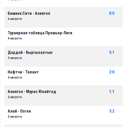
Бишкек Сити - Азиягол
0:0
6 августа
Турнирная таблица Премьер-Лиги
4 августа
Дордой - Кыргызалтын
5:1
3 августа
Нефтчи - Талант
2:0
3 августа
Азиягол - Мурас Юнайтед
1:1
2 августа
Алай - Озгон
3:2
2 августа