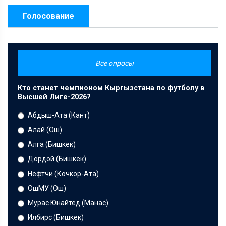
Голосование
Все опросы
Кто станет чемпионом Кыргызстана по футболу в
Высшей Лиге-2026?
Абдыш-Ата (Кант)
Алай (Ош)
Алга (Бишкек)
Дордой (Бишкек)
Нефтчи (Кочкор-Ата)
ОшМУ (Ош)
Мурас Юнайтед (Манас)
Илбирс (Бишкек)