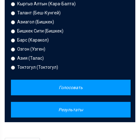
Кыргыз Алтын (Кара-Балта)
Талант (Беш-Кунгей)
Азиагол (Бишкек)
Бишкек Сити (Бишкек)
Барс (Каракол)
Озгон (Узген)
Азия (Талас)
Токтогул (Токтогул)
Голосовать
Результаты