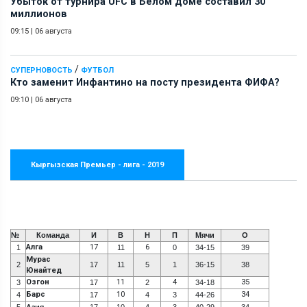
Убыток от турнира UFC в Белом доме составил 30
миллионов
09:15
|
06 августа
/
СУПЕРНОВОСТЬ
ФУТБОЛ
Кто заменит Инфантино на посту президента ФИФА?
09:10
|
06 августа
Кыргызская Премьер - лига - 2019
№
Команда
И
В
Н
П
Мячи
О
Алга
17
6
1
11
0
34-15
39
Мурас
2
17
11
5
1
36-15
38
Юнайтед
Озгон
11
4
35
3
17
2
34-18
Барс
10
34
4
17
4
3
44-26
5
Азия
17
10
4
3
40-29
34