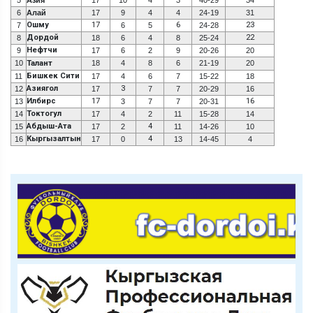
6
Алай
17
9
4
4
24-19
31
Ошму
17
6
23
7
6
5
24-28
Дордой
22
8
18
6
4
8
25-24
Нефтчи
9
17
6
2
9
20-26
20
10
Талант
18
4
8
6
21-19
20
Бишкек Сити
11
17
4
6
7
15-22
18
Азиягол
3
12
17
7
7
20-29
16
Илбирс
17
16
13
3
7
7
20-31
Токтогул
14
17
4
2
11
15-28
14
Абдыш-Ата
4
15
17
2
11
14-26
10
Кыргызалтын
4
16
17
0
13
14-45
4