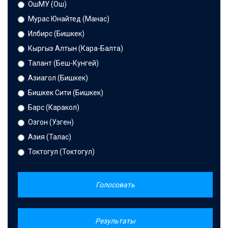
ОшМУ (Ош)
Мурас Юнайтед (Манас)
Илбирс (Бишкек)
Кыргыз Алтын (Кара-Балта)
Талант (Беш-Кунгей)
Азиагол (Бишкек)
Бишкек Сити (Бишкек)
Барс (Каракол)
Озгон (Узген)
Азия (Талас)
Токтогул (Токтогул)
Голосовать
Результаты