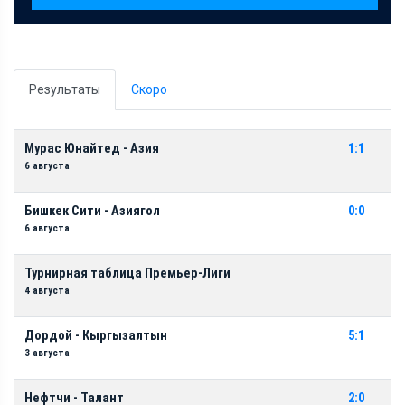
Результаты
Скоро
Мурас Юнайтед - Азия
1:1
6 августа
Бишкек Сити - Азиягол
0:0
6 августа
Турнирная таблица Премьер-Лиги
4 августа
Дордой - Кыргызалтын
5:1
3 августа
Нефтчи - Талант
2:0