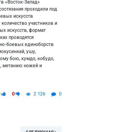
тв «Восток-Запад»
 состязания проходили под
евых искусств
я количество участников и
ых искусств, формат
ках проводятся
но-боевых единоборств
иокусинкай, ушу,
ому бою, кумдо, кобудо,
у, метанию ножей и
0
0
2 126
0