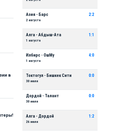
Азия - Барс
2:2
2 августа
Алга - Абдыш-Ата
1:1
1 августа
Илбирс - ОшМу
4:0
1 августа
зии в
Токтогул - Бишкек Сити
0:0
30 июля
Дордой - Талант
0:0
30 июля
нтеры!
Алга - Дордой
1:2
26 июля