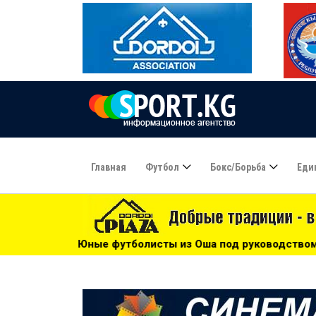
Главная
Футбол
Бокс/борьба
Еди
болисты из Оша под руководством Азамата Байматова учас