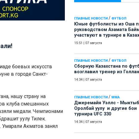
/
ГЛАВНЫЕ НОВОСТИ
ФУТБОЛ
Юные футболисты из Оша 
руководством Азамата Бай
участвуют в турнире в Каза
15:51
|
07 августа
али!
/
ГЛАВНЫЕ НОВОСТИ
ФУТБОЛ
иаде боевых искусств
Сборную Казахстана по фут
возглавил тренер из Голла
нуне в городе Санкт-
14:34
|
07 августа
на, нашу страну на
/
ГЛАВНЫЕ НОВОСТИ
ММА
Джеремайя Уэллс - Мыкты
нов клуба смешанных
Оролбай уулу и другие бои
 взяли медали. Чемпионами
турнира UFC 330
драшит уулу Тилек.
14:34
|
07 августа
 Умарали Акматов занял