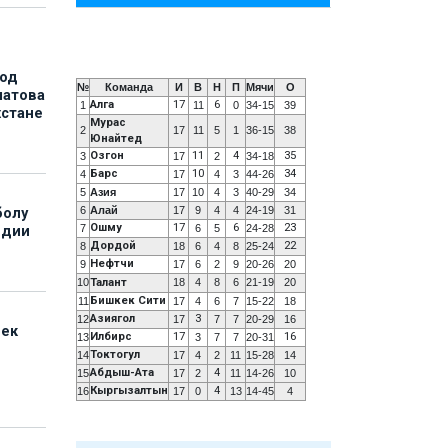
под
№
Команда
И
В
Н
П
Мячи
О
матова
Алга
17
6
1
11
0
34-15
39
хстане
Мурас
2
17
11
5
1
36-15
38
Юнайтед
Озгон
11
4
35
3
17
2
34-18
Барс
10
34
4
17
4
3
44-26
5
Азия
17
10
4
3
40-29
34
6
Алай
17
9
4
4
24-19
31
болу
Ошму
17
6
23
7
6
5
24-28
ндии
Дордой
22
8
18
6
4
8
25-24
Нефтчи
9
17
6
2
9
20-26
20
10
Талант
18
4
8
6
21-19
20
Бишкек Сити
11
17
4
6
7
15-22
18
Азиягол
3
12
17
7
7
20-29
16
бек
Илбирс
17
16
13
3
7
7
20-31
Токтогул
14
17
4
2
11
15-28
14
Абдыш-Ата
4
15
17
2
11
14-26
10
Кыргызалтын
4
16
17
0
13
14-45
4