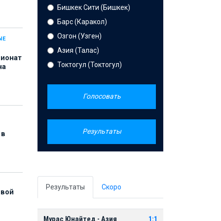
Бишкек Сити (Бишкек)
Барс (Каракол)
Озгон (Узген)
ЫЕ
Азия (Талас)
пионат
Токтогул (Токтогул)
на
Голосовать
Результаты
 в
Результаты
Скоро
рвой
Мурас Юнайтед - Азия
1:1