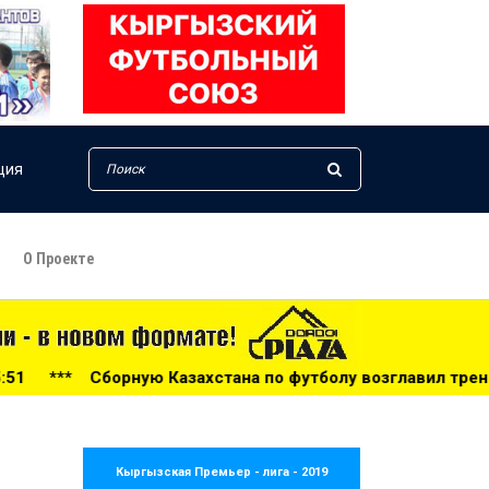
ция
О Проекте
ахстана по футболу возглавил тренер из Голландии - 14:34
Кыргызская Премьер - лига - 2019