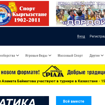
Вход
Регистра
ноборства
Игровые Виды
Массовый Спорт
Другие
твуют в турнире в Казахстане - 15:51
***
Сборную Каз
Всё вместе