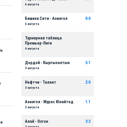
6 августа
Бишкек Сити - Азиягол
0:0
6 августа
Турнирная таблица
Премьер-Лиги
4 августа
ть
Дордой - Кыргызалтын
5:1
3 августа
Нефтчи - Талант
2:0
т
3 августа
Азиягол - Мурас Юнайтед
1:1
2 августа
Алай - Озгон
3:2
ые
2 августа