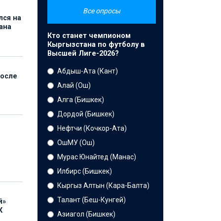
Все опросы
лся на
ана
Кто станет чемпионом
Кыргызстана по футболу в
Высшей Лиге-2026?
Абдыш-Ата (Кант)
после
Алай (Ош)
Алга (Бишкек)
Дордой (Бишкек)
Нефтчи (Кочкор-Ата)
ОшМУ (Ош)
Мурас Юнайтед (Манас)
Илбирс (Бишкек)
Кыргыз Алтын (Кара-Балта)
Талант (Беш-Кунгей)
й»
К
Азиагол (Бишкек)