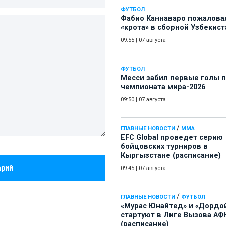
ФУТБОЛ
Фабио Каннаваро пожалова
«крота» в сборной Узбекист
09:55
|
07 августа
ФУТБОЛ
Месси забил первые голы 
чемпионата мира-2026
09:50
|
07 августа
/
ГЛАВНЫЕ НОВОСТИ
ММА
EFC Global проведет серию
бойцовских турниров в
Кыргызстане (расписание)
арий
09:45
|
07 августа
/
ГЛАВНЫЕ НОВОСТИ
ФУТБОЛ
«Мурас Юнайтед» и «Дордо
стартуют в Лиге Вызова АФ
(расписание)