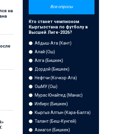
Все опросы
лся на
ана
Кто станет чемпионом
Кыргызстана по футболу в
Высшей Лиге-2026?
Абдыш-Ата (Кант)
после
Алай (Ош)
Алга (Бишкек)
Дордой (Бишкек)
Нефтчи (Кочкор-Ата)
ОшМУ (Ош)
Мурас Юнайтед (Манас)
Илбирс (Бишкек)
Кыргыз Алтын (Кара-Балта)
Талант (Беш-Кунгей)
й»
К
Азиагол (Бишкек)