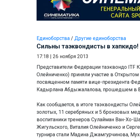
Единоборства
/
Другие единоборства
Сильны таэквондисты в хапкидо!
17:18
|
26 ноября 2013
Представители Федерации таэквондо ITF К
Олейниченко) приняли участие в Открытом 
посвященном памяти вице-президента Фед
Кадырлана Абдыжалалова, прошедшем в Б
Как сообщается, в итоге таэквондисты Оле
золотых, 11 серебряных и 5 бронзовых мед
воспитаники тренеров Сулайман Ван-Хо-Ша
Жигульского, Виталия Олейниченко и Серг
турнира стали Мадина Джамгурчинова, Му