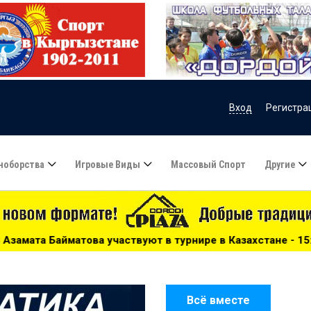
Вход
Регистра
ноборства
Игровые Виды
Массовый Спорт
Другие
твуют в турнире в Казахстане - 15:51
***
Сборную Каз
Всё вместе