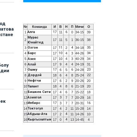
под
№
Команда
И
В
Н
П
Мячи
О
матова
Алга
17
6
1
11
0
34-15
39
хстане
Мурас
2
17
11
5
1
36-15
38
Юнайтед
Озгон
11
4
35
3
17
2
34-18
Барс
10
34
4
17
4
3
44-26
5
Азия
17
10
4
3
40-29
34
6
Алай
17
9
4
4
24-19
31
болу
Ошму
17
6
23
7
6
5
24-28
ндии
Дордой
22
8
18
6
4
8
25-24
Нефтчи
9
17
6
2
9
20-26
20
10
Талант
18
4
8
6
21-19
20
Бишкек Сити
11
17
4
6
7
15-22
18
Азиягол
3
12
17
7
7
20-29
16
бек
Илбирс
17
16
13
3
7
7
20-31
Токтогул
14
17
4
2
11
15-28
14
Абдыш-Ата
4
15
17
2
11
14-26
10
Кыргызалтын
4
16
17
0
13
14-45
4