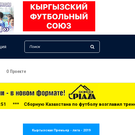
ция
О Проекте
ахстана по футболу возглавил тренер из Голландии - 14:34
Кыргызская Премьер - лига - 2019