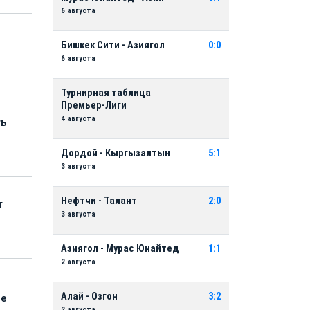
6 августа
Бишкек Сити - Азиягол
0:0
6 августа
Турнирная таблица
Премьер-Лиги
4 августа
ть
Дордой - Кыргызалтын
5:1
3 августа
Нефтчи - Талант
2:0
т
3 августа
Азиягол - Мурас Юнайтед
1:1
2 августа
Алай - Озгон
3:2
ые
2 августа