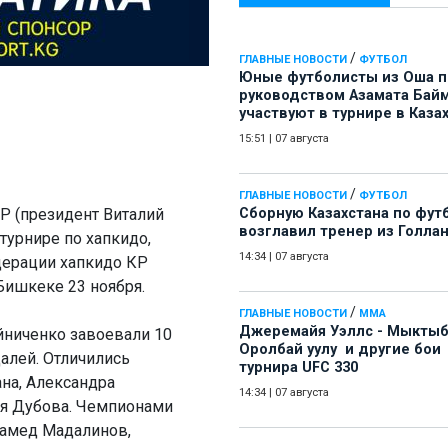
/
ГЛАВНЫЕ НОВОСТИ
ФУТБОЛ
Юные футболисты из Оша 
руководством Азамата Бай
участвуют в турнире в Каза
15:51
|
07 августа
/
ГЛАВНЫЕ НОВОСТИ
ФУТБОЛ
Р (президент Виталий
Сборную Казахстана по фут
возглавил тренер из Голла
турнире по хапкидо,
14:34
|
07 августа
ерации хапкидо КР
ишкеке 23 ноября.
/
ГЛАВНЫЕ НОВОСТИ
ММА
Джеремайя Уэллс - Мыкты
йниченко завоевали 10
Оролбай уулу и другие бои
алей. Отличились
турнира UFC 330
на, Александра
14:34
|
07 августа
ея Дубова. Чемпионами
хамед Мадалинов,