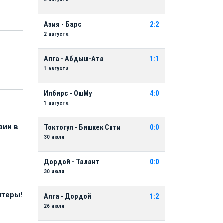
Азия - Барс
2:2
2 августа
Алга - Абдыш-Ата
1:1
1 августа
Илбирс - ОшМу
4:0
1 августа
зии в
Токтогул - Бишкек Сити
0:0
30 июля
Дордой - Талант
0:0
30 июля
нтеры!
Алга - Дордой
1:2
26 июля