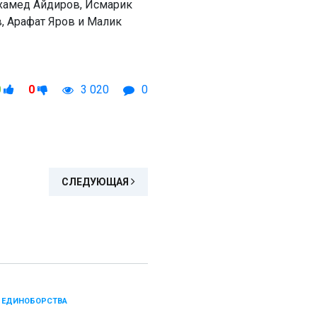
хамед Айдиров, Исмарик
, Арафат Яров и Малик
0
0
3 020
0
СЛЕДУЮЩАЯ
 ЕДИНОБОРСТВА