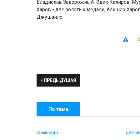
Владислав Задорожный, Эдик Калиров, Му
Харов - две золотых медали, Алишер Харов
Джушанло.
ПРЕДЫДУЩАЯ
По теме
ТАЭКВОНДО
ДРУГИЕ