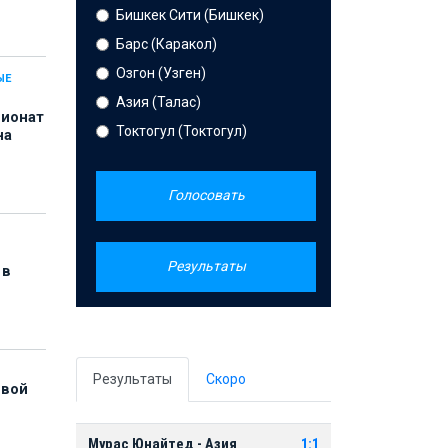
Бишкек Сити (Бишкек)
Барс (Каракол)
Озгон (Узген)
ЫЕ
Азия (Талас)
пионат
Токтогул (Токтогул)
на
Голосовать
Результаты
 в
Результаты
Скоро
рвой
Мурас Юнайтед - Азия
1:1