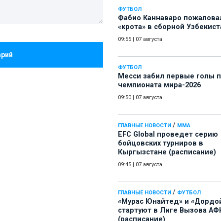
ФУТБОЛ
Фабио Каннаваро пожалова
«крота» в сборной Узбекист
09:55
|
07 августа
арий
ФУТБОЛ
Месси забил первые голы 
чемпионата мира-2026
09:50
|
07 августа
/
ГЛАВНЫЕ НОВОСТИ
ММА
EFC Global проведет серию
бойцовских турниров в
Кыргызстане (расписание)
09:45
|
07 августа
/
ГЛАВНЫЕ НОВОСТИ
ФУТБОЛ
«Мурас Юнайтед» и «Дордо
стартуют в Лиге Вызова АФ
(расписание)