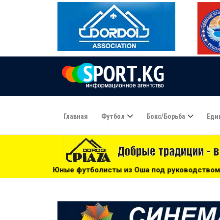
Главная
Футбол
Бокс/борьба
Еди
болисты из Оша под руководством Азамата Байматова учас