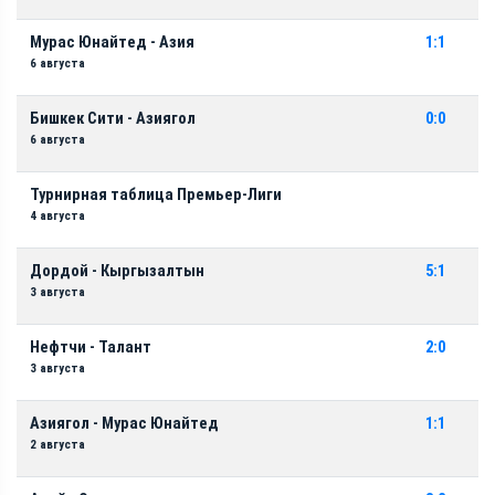
Мурас Юнайтед - Азия
1:1
6 августа
Бишкек Сити - Азиягол
0:0
6 августа
Турнирная таблица Премьер-Лиги
4 августа
Дордой - Кыргызалтын
5:1
3 августа
Нефтчи - Талант
2:0
3 августа
Азиягол - Мурас Юнайтед
1:1
2 августа