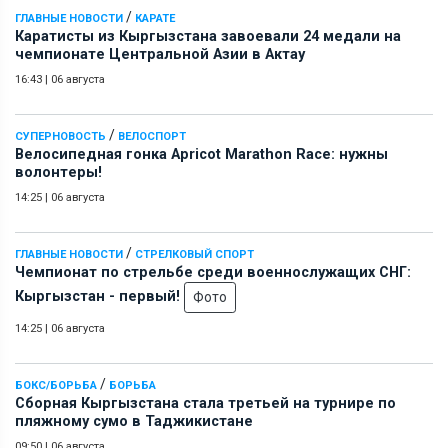
/
ГЛАВНЫЕ НОВОСТИ
КАРАТЕ
Каратисты из Кыргызстана завоевали 24 медали на
чемпионате Центральной Азии в Актау
16:43
|
06 августа
/
СУПЕРНОВОСТЬ
ВЕЛОСПОРТ
Велосипедная гонка Apricot Marathon Race: нужны
волонтеры!
14:25
|
06 августа
/
ГЛАВНЫЕ НОВОСТИ
СТРЕЛКОВЫЙ СПОРТ
Чемпионат по стрельбе среди военнослужащих СНГ:
Кыргызстан - первый!
Фото
14:25
|
06 августа
/
БОКС/БОРЬБА
БОРЬБА
Сборная Кыргызстана стала третьей на турнире по
пляжному сумо в Таджикистане
09:50
|
06 августа