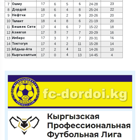
Ошму
17
6
23
7
6
5
24-28
Дордой
22
8
18
6
4
8
25-24
Нефтчи
9
17
6
2
9
20-26
20
10
Талант
18
4
8
6
21-19
20
Бишкек Сити
11
17
4
6
7
15-22
18
Азиягол
3
12
17
7
7
20-29
16
Илбирс
17
16
13
3
7
7
20-31
Токтогул
14
17
4
2
11
15-28
14
Абдыш-Ата
4
15
17
2
11
14-26
10
Кыргызалтын
4
16
17
0
13
14-45
4