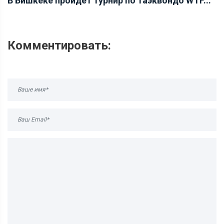
В Бишкеке пройдет турнир по таэквондо WTF...
Комментировать: