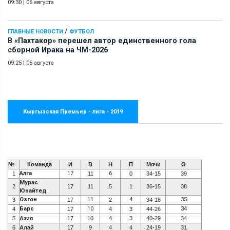
09:30
|
06 августа
/
ГЛАВНЫЕ НОВОСТИ
ФУТБОЛ
В «Пахтакор» перешел автор единственного гола
сборной Ирака на ЧМ-2026
09:25
|
06 августа
Кыргызская Премьер - лига - 2019
№
Команда
И
В
Н
П
Мячи
О
Алга
17
6
1
11
0
34-15
39
Мурас
2
17
11
5
1
36-15
38
Юнайтед
Озгон
11
4
35
3
17
2
34-18
Барс
10
34
4
17
4
3
44-26
5
Азия
17
10
4
3
40-29
34
6
Алай
17
9
4
4
24-19
31