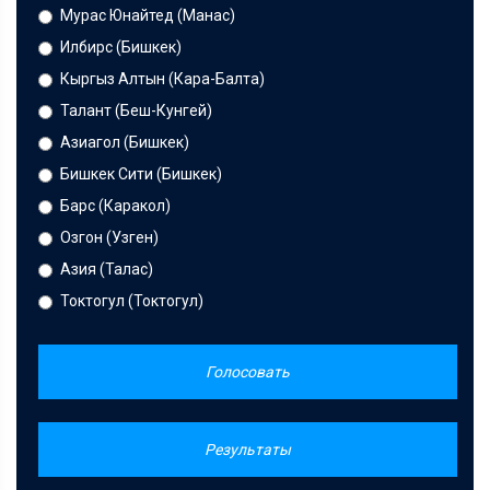
Мурас Юнайтед (Манас)
Илбирс (Бишкек)
Кыргыз Алтын (Кара-Балта)
Талант (Беш-Кунгей)
Азиагол (Бишкек)
Бишкек Сити (Бишкек)
Барс (Каракол)
Озгон (Узген)
Азия (Талас)
Токтогул (Токтогул)
Голосовать
Результаты