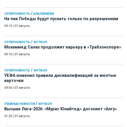
/
СУПЕРНОВОСТЬ
АЛЬПИНИЗМ
На пик Победы будут пускать только по разрешениям
09:15
|
07 августа
/
СУПЕРНОВОСТЬ
ФУТБОЛ
Мохаммед Салах продолжит карьеру в «Трабзонспоре»
09:10
|
07 августа
/
СУПЕРНОВОСТЬ
ФУТБОЛ
УЕФА изменил правила дисквалификаций за желтые
карточки
09:05
|
07 августа
/
ГЛАВНЫЕ НОВОСТИ
ФУТБОЛ
Высшая Лига-2026: «Мурас Юнайтед» догоняет «Алгу»
01:25
|
07 августа