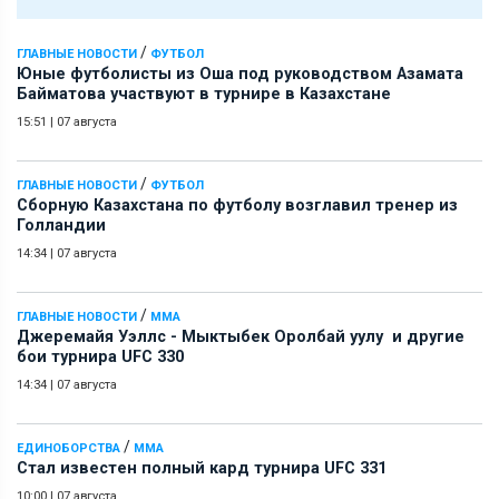
/
ГЛАВНЫЕ НОВОСТИ
ФУТБОЛ
Юные футболисты из Оша под руководством Азамата
Байматова участвуют в турнире в Казахстане
15:51
|
07 августа
/
ГЛАВНЫЕ НОВОСТИ
ФУТБОЛ
Сборную Казахстана по футболу возглавил тренер из
Голландии
14:34
|
07 августа
/
ГЛАВНЫЕ НОВОСТИ
ММА
Джеремайя Уэллс - Мыктыбек Оролбай уулу и другие
бои турнира UFC 330
14:34
|
07 августа
/
ЕДИНОБОРСТВА
ММА
Стал известен полный кард турнира UFC 331
10:00
|
07 августа