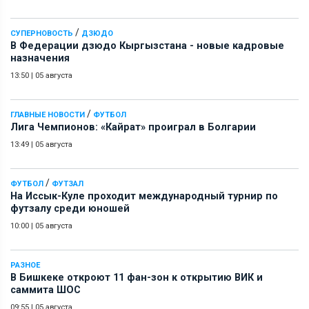
/
СУПЕРНОВОСТЬ
ДЗЮДО
В Федерации дзюдо Кыргызстана - новые кадровые
назначения
13:50
|
05 августа
/
ГЛАВНЫЕ НОВОСТИ
ФУТБОЛ
Лига Чемпионов: «Кайрат» проиграл в Болгарии
13:49
|
05 августа
/
ФУТБОЛ
ФУТЗАЛ
На Иссык-Куле проходит международный турнир по
футзалу среди юношей
10:00
|
05 августа
РАЗНОЕ
В Бишкеке откроют 11 фан-зон к открытию ВИК и
саммита ШОС
09:55
|
05 августа