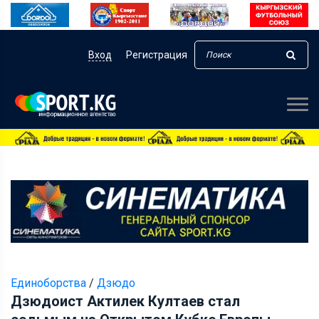
Вход
Регистрация
Единоборства
/
Дзюдо
Дзюдоист Актилек Култаев стал