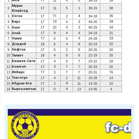
Алга
17
6
1
11
0
34-15
39
Мурас
2
17
11
5
1
36-15
38
Юнайтед
Озгон
11
4
35
3
17
2
34-18
Барс
10
34
4
17
4
3
44-26
5
Азия
17
10
4
3
40-29
34
6
Алай
17
9
4
4
24-19
31
Ошму
17
6
23
7
6
5
24-28
Дордой
22
8
18
6
4
8
25-24
Нефтчи
9
17
6
2
9
20-26
20
10
Талант
18
4
8
6
21-19
20
Бишкек Сити
11
17
4
6
7
15-22
18
Азиягол
3
12
17
7
7
20-29
16
Илбирс
17
16
13
3
7
7
20-31
Токтогул
14
17
4
2
11
15-28
14
Абдыш-Ата
4
15
17
2
11
14-26
10
Кыргызалтын
4
16
17
0
13
14-45
4