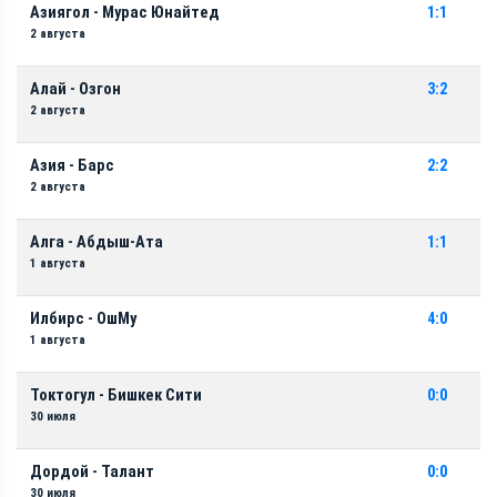
Азиягол - Мурас Юнайтед
1:1
2 августа
Алай - Озгон
3:2
2 августа
Азия - Барс
2:2
2 августа
Алга - Абдыш-Ата
1:1
1 августа
Илбирс - ОшМу
4:0
1 августа
Токтогул - Бишкек Сити
0:0
30 июля
Дордой - Талант
0:0
30 июля