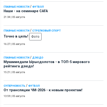
/
ГЛАВНЫЕ НОВОСТИ
ФУТБОЛ
Наши - на семинаре СAFA
21:34
|
05 августа
/
ГЛАВНЫЕ НОВОСТИ
СТРЕЛКОВЫЙ СПОРТ
Точно в цель!
Фото
16:27
|
05 августа
/
ГЛАВНЫЕ НОВОСТИ
ДЗЮДО
Мухаммедали Ырысдолотов - в ТОП-5 мирового
рейтинга дзюдо!
15:21
|
05 августа
/
СУПЕРНОВОСТЬ
ФУТБОЛ
От трансляции ЧМ-2026 - к новым проектам!
13:59
|
05 августа