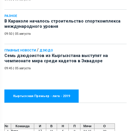
РАЗНОЕ
В Караколе началось строительство спорткомплекса
международного уровня
09:50
|
05 августа
/
ГЛАВНЫЕ НОВОСТИ
ДЗЮДО
Семь дзюдоистов из Кыргызстана выступят на
чемпионате мира среди кадетов в Эквадоре
09:45
|
05 августа
Кыргызская Премьер - лига - 2019
№
Команда
И
В
Н
П
Мячи
О