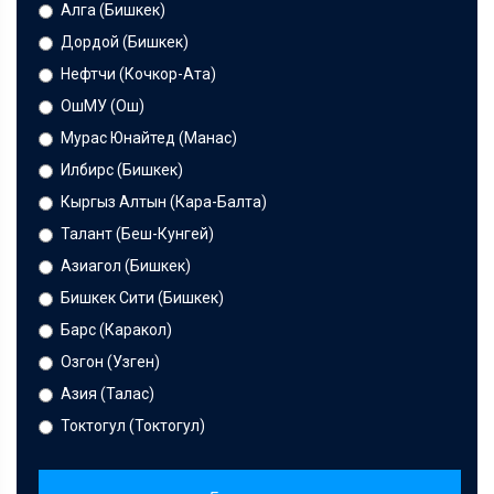
Алга (Бишкек)
Дордой (Бишкек)
Нефтчи (Кочкор-Ата)
ОшМУ (Ош)
Мурас Юнайтед (Манас)
Илбирс (Бишкек)
Кыргыз Алтын (Кара-Балта)
Талант (Беш-Кунгей)
Азиагол (Бишкек)
Бишкек Сити (Бишкек)
Барс (Каракол)
Озгон (Узген)
Азия (Талас)
Токтогул (Токтогул)