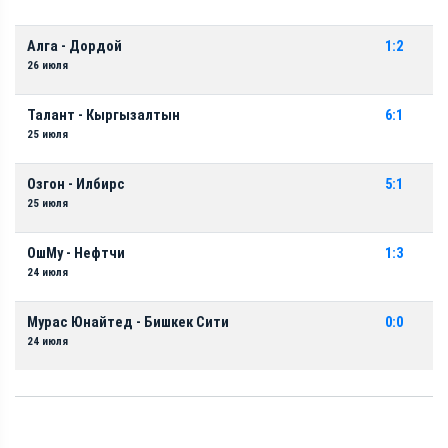
Алга - Дордой
1:2
26 июля
Талант - Кыргызалтын
6:1
25 июля
Озгон - Илбирс
5:1
25 июля
ОшМу - Нефтчи
1:3
24 июля
Мурас Юнайтед - Бишкек Сити
0:0
24 июля