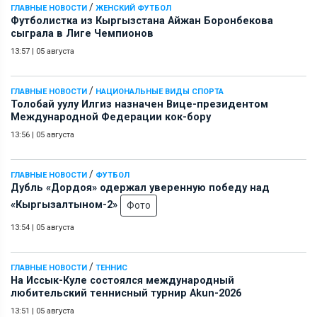
/
ГЛАВНЫЕ НОВОСТИ
ЖЕНСКИЙ ФУТБОЛ
Футболистка из Кыргызстана Айжан Боронбекова
сыграла в Лиге Чемпионов
13:57
|
05 августа
/
ГЛАВНЫЕ НОВОСТИ
НАЦИОНАЛЬНЫЕ ВИДЫ СПОРТА
Толобай уулу Илгиз назначен Вице-президентом
Международной Федерации кок-бору
13:56
|
05 августа
/
ГЛАВНЫЕ НОВОСТИ
ФУТБОЛ
Дубль «Дордоя» одержал уверенную победу над
«Кыргызалтыном-2»
Фото
13:54
|
05 августа
/
ГЛАВНЫЕ НОВОСТИ
ТЕННИС
На Иссык-Куле состоялся международный
любительский теннисный турнир Akun-2026
13:51
|
05 августа