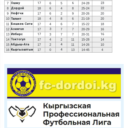
Ошму
17
6
23
7
6
5
24-28
Дордой
22
8
18
6
4
8
25-24
Нефтчи
9
17
6
2
9
20-26
20
10
Талант
18
4
8
6
21-19
20
Бишкек Сити
11
17
4
6
7
15-22
18
Азиягол
3
12
17
7
7
20-29
16
Илбирс
17
16
13
3
7
7
20-31
Токтогул
14
17
4
2
11
15-28
14
Абдыш-Ата
4
15
17
2
11
14-26
10
Кыргызалтын
4
16
17
0
13
14-45
4