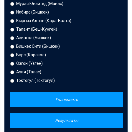
Мурас Юнайтед (Манас)
Илбирс (Бишкек)
Кыргыз Алтын (Кара-Балта)
Талант (Беш-Кунгей)
Азиагол (Бишкек)
Бишкек Сити (Бишкек)
Барс (Каракол)
Озгон (Узген)
Азия (Талас)
Токтогул (Токтогул)
Голосовать
Результаты