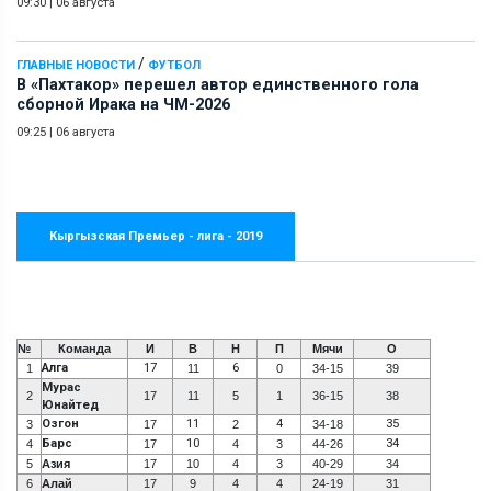
09:30
|
06 августа
/
ГЛАВНЫЕ НОВОСТИ
ФУТБОЛ
В «Пахтакор» перешел автор единственного гола
сборной Ирака на ЧМ-2026
09:25
|
06 августа
Кыргызская Премьер - лига - 2019
№
Команда
И
В
Н
П
Мячи
О
Алга
17
6
1
11
0
34-15
39
Мурас
2
17
11
5
1
36-15
38
Юнайтед
Озгон
11
4
35
3
17
2
34-18
Барс
10
34
4
17
4
3
44-26
5
Азия
17
10
4
3
40-29
34
6
Алай
17
9
4
4
24-19
31