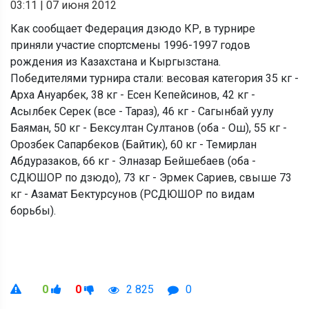
03:11
|
07 июня 2012
Как сообщает Федерация дзюдо КР, в турнире
приняли участие спортсмены 1996-1997 годов
рождения из Казахстана и Кыргызстана.
Победителями турнира стали: весовая категория 35 кг -
Арха Ануарбек, 38 кг - Есен Кепейсинов, 42 кг -
Асылбек Серек (все - Тараз), 46 кг - Сагынбай уулу
Баяман, 50 кг - Бексултан Султанов (оба - Ош), 55 кг -
Орозбек Сапарбеков (Байтик), 60 кг - Темирлан
Абдуразаков, 66 кг - Элназар Бейшебаев (оба -
СДЮШОР по дзюдо), 73 кг - Эрмек Сариев, свыше 73
кг - Азамат Бектурсунов (РСДЮШОР по видам
борьбы).
0
0
2 825
0