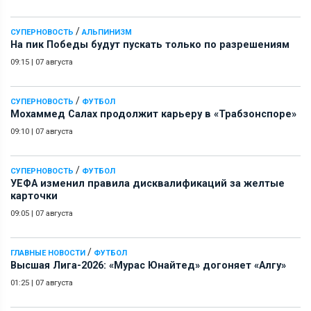
/
СУПЕРНОВОСТЬ
АЛЬПИНИЗМ
На пик Победы будут пускать только по разрешениям
09:15
|
07 августа
/
СУПЕРНОВОСТЬ
ФУТБОЛ
Мохаммед Салах продолжит карьеру в «Трабзонспоре»
09:10
|
07 августа
/
СУПЕРНОВОСТЬ
ФУТБОЛ
УЕФА изменил правила дисквалификаций за желтые
карточки
09:05
|
07 августа
/
ГЛАВНЫЕ НОВОСТИ
ФУТБОЛ
Высшая Лига-2026: «Мурас Юнайтед» догоняет «Алгу»
01:25
|
07 августа