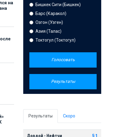
лся на
Бишкек Сити (Бишкек)
ана
Барс (Каракол)
Озгон (Узген)
Азия (Талас)
после
Токтогул (Токтогул)
Голосовать
Результаты
Результаты
Скоро
й»
К
Дордой - Нефтчи
5:1