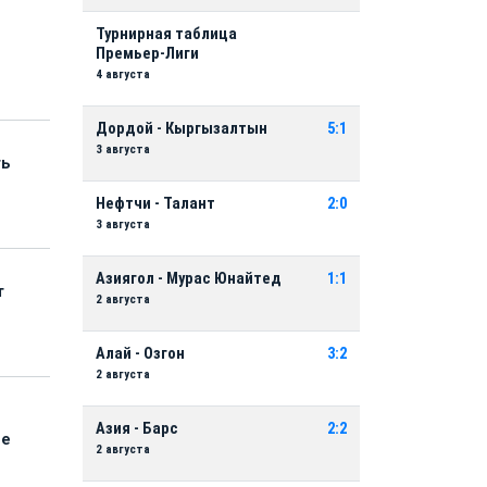
Турнирная таблица
Премьер-Лиги
4 августа
Дордой - Кыргызалтын
5:1
3 августа
ть
Нефтчи - Талант
2:0
3 августа
Азиягол - Мурас Юнайтед
1:1
т
2 августа
Алай - Озгон
3:2
2 августа
Азия - Барс
2:2
ые
2 августа