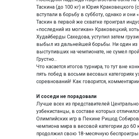
Таскина (до 100 кг) и Юрия Краковецкого (
вступали в борьбу в субботу, однако и они
Таскин в первой же схватке проиграл инд
«последний из могикан» Краковецкий, хот
Худайберды Сахедова, уступил затем груз
выбыл из двльнейшей борьбы. Ни один из
выступивших на чемпионате, не сумел прой
Грустно...
Что касается итогов турнира, то тут вне к
пять побед в восьми весовых категориях у
соревнований! Как говорится, комментари
И соседи не порадовали
Лучше всех из представителей Центрально
узбекистанцы, в составе которых отличил
Олимпийских игр в Пекине Ришод Собиров,
чемпиона мира в весовой категории до 60 
продолжил свою 18-месячную беспроигр