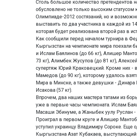
Столь большое количество претендентов 
обусловлено не только высоким статусом
Олимпиаде-2012 состязаний, но и возможн
выставить по два участника в каждой из 1
которая будет реализована второй раз в и
Как сообщили перед началом турнира в Фе
Кыргызстан на чемпионате мира поехали б
и Ислам Баялинов (до 66 кг), Алишер Манто
73 кг), Алимбек Жусупов (до 81 кг), Алексей
супертяж Юрий Краковецкий. Кроме них - в
Мамедов (до 90 кг), которому удалось взят
Мира в Минске, а также девушки - Динара К
Исакова (57 кг).
Впрочем, два наших мастера татами из бо
уже в первые часы чемпионата. Ислам Бая
Масаши Эбинуме, а Жаныбек уулу Руслан -
Проиграл в первом круге и Алишер Мантобе
уступил украинцу Владимиру Сороке. Еще о
Кыргызстана Азат Кубакаев, выступающий 