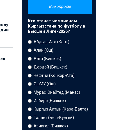
Все опросы
Кто станет чемпионом
болу
Кыргызстана по футболу в
ндии
Высшей Лиге-2026?
Абдыш-Ата (Кант)
Алай (Ош)
Алга (Бишкек)
бек
Дордой (Бишкек)
Нефтчи (Кочкор-Ата)
ОшМУ (Ош)
Мурас Юнайтед (Манас)
Илбирс (Бишкек)
Кыргыз Алтын (Кара-Балта)
Талант (Беш-Кунгей)
Азиагол (Бишкек)