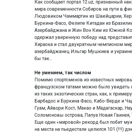
Как сообщает портал 12.uz, признанный н
мира современности Собиров на пути в фи
Людовиком Чаммартин из Швейцарии, Хер
Буркина-Фасо, Фелипе Китадаи из Бразил
Азербайджана и Жин Вон Ким из Южной Ко
одержал уверенную победу над представи
Хираока и стал двукратным чемпионом мир
азербайджанец Ильгар Мушкиев и украинец
бы так...
Не умением, так числом
Помимо спортсменов из известных миров
французском татами можно было увидеть 
из таких экзотических стран, как, к примеру
Барбадос и Буркина Фасо, Кабо-Верде и Чад
Гуам, Айвори Кост, Макао и Мадагаскар, На
Соломоновы острова, Папуа Новая Гвинея, Т
Еще один «мировой» рекорд был побит мужс
на места на пьедестале целился 101 (!!!) 