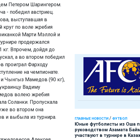
ийцем Петером Шарингером.
ча - победил австриец.
кова, выступавшая в
й круг по воле жребия
ериканкой Марти Мэллой и
 турнире продержался
 кг. Впрочем, дойдя до
ускал, а во втором победил
ов проиграл Фарходу
тупление на чемпионате.
 и Чынгыз Мамедов (90 кг),
 украинцу Вадиму
амедов волею жребия
ала Соланки. Пропускала
 уже во втором она
в и выбыла из турнира.
/
ГЛАВНЫЕ НОВОСТИ
ФУТБОЛ
Юные футболисты из Оша 
руководством Азамата Бай
участвуют в турнире в Каза
тяжеловесов Алексея