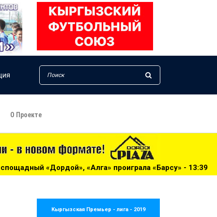
ция
О Проекте
Алга» проиграла «Барсу» - 13:39
***
Жогорку Лига-2026
Кыргызская Премьер - лига - 2019