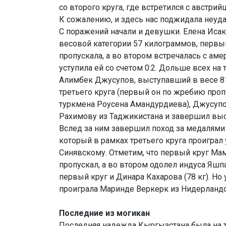
со второго круга, где встретился с австр
К сожалению, и здесь нас поджидала неуда
С поражений начали и девушки. Елена Иса
весовой категории 57 килограммов, первы
пропускала, а во втором встречалась с ам
уступила ей со счетом 0:2. Дольше всех на
Алимбек Джусупов, выступавший в весе 81
третьего круга (первый он по жребию проп
туркмена Роусена Амандурдиева), Джусуп
Рахимову из Таджикистана и завершил выс
Вслед за ним завершил поход за медалями
который в рамках третьего круга проиграл
Синявскому. Отметим, что первый круг М
пропускал, а во втором одолел индуса Яшп
первый круг и Динара Кахарова (78 кг). Но
проиграла Маринде Веркерк из Нидерландо
Последние из могикан
Последняя надежда Кыргызстана была на 