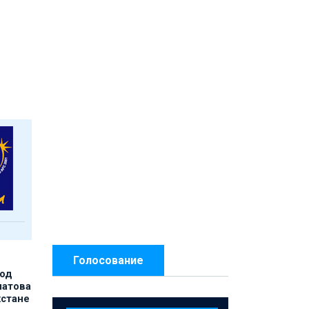
Голосование
под
матова
хстане