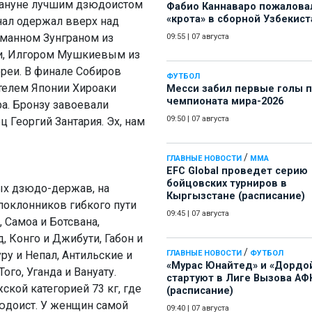
акануне лучшим дзюдоистом
Фабио Каннаваро пожалова
«крота» в сборной Узбекист
нал одержал вверх над
манном Зунграном из
09:55
|
07 августа
ии, Илгором Мушкиевым из
реи. В финале Собиров
ФУТБОЛ
телем Японии Хироаки
Месси забил первые голы 
чемпионата мира-2026
а. Бронзу завоевали
09:50
|
07 августа
 Георгий Зантария. Эх, нам
/
ГЛАВНЫЕ НОВОСТИ
ММА
EFC Global проведет серию
бойцовских турниров в
ых дзюдо-держав, на
Кыргызстане (расписание)
поклонников гибкого пути
09:45
|
07 августа
, Самоа и Ботсвана,
, Конго и Джибути, Габон и
/
уру и Непал, Антильские и
ГЛАВНЫЕ НОВОСТИ
ФУТБОЛ
«Мурас Юнайтед» и «Дордо
ого, Уганда и Вануату.
стартуют в Лиге Вызова АФ
кой категорией 73 кг, где
(расписание)
дзюдоист. У женщин самой
09:40
|
07 августа