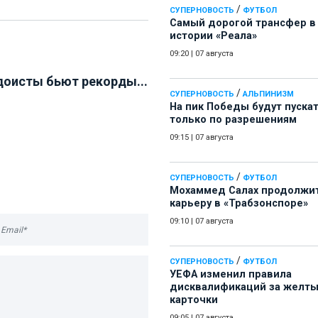
/
СУПЕРНОВОСТЬ
ФУТБОЛ
Самый дорогой трансфер в
истории «Реала»
09:20
|
07 августа
оисты бьют рекорды...
/
СУПЕРНОВОСТЬ
АЛЬПИНИЗМ
На пик Победы будут пуска
только по разрешениям
09:15
|
07 августа
/
СУПЕРНОВОСТЬ
ФУТБОЛ
Мохаммед Салах продолжи
карьеру в «Трабзонспоре»
09:10
|
07 августа
/
СУПЕРНОВОСТЬ
ФУТБОЛ
УЕФА изменил правила
дисквалификаций за желт
карточки
09:05
|
07 августа