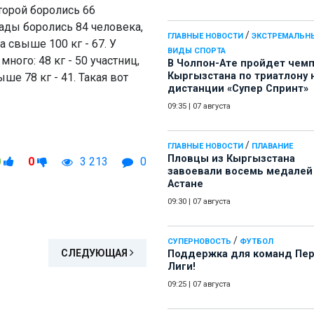
торой боролись 66
рады боролись 84 человека,
/
ГЛАВНЫЕ НОВОСТИ
ЭКСТРЕМАЛЬН
0, а свыше 100 кг - 67. У
ВИДЫ СПОРТА
ого: 48 кг - 50 участниц,
В Чолпон-Ате пройдет чем
Кыргызстана по триатлону 
свыше 78 кг - 41. Такая вот
дистанции «Супер Спринт»
09:35
|
07 августа
/
ГЛАВНЫЕ НОВОСТИ
ПЛАВАНИЕ
Пловцы из Кыргызстана
0
0
3 213
0
завоевали восемь медалей
Астане
09:30
|
07 августа
/
СУПЕРНОВОСТЬ
ФУТБОЛ
СЛЕДУЮЩАЯ
Поддержка для команд Пе
Лиги!
09:25
|
07 августа