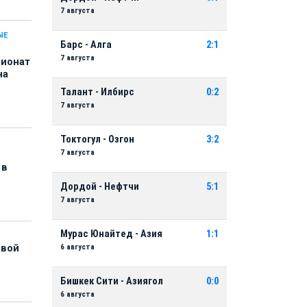
7 августа
ЫЕ
Барс - Алга
2:1
7 августа
пионат
на
Талант - Илбирс
0:2
7 августа
Токтогул - Озгон
3:2
7 августа
 в
Дордой - Нефтчи
5:1
7 августа
Мурас Юнайтед - Азия
1:1
6 августа
рвой
Бишкек Сити - Азиягол
0:0
6 августа