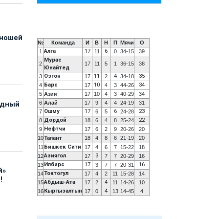
юношей
№
Команда
И
В
Н
П
Мячи
О
Алга
17
6
1
11
0
34-15
39
Мурас
2
17
11
5
1
36-15
38
Юнайтед
Озгон
11
4
35
3
17
2
34-18
Барс
10
34
4
17
4
3
44-26
5
Азия
17
10
4
3
40-29
34
6
Алай
17
9
4
4
24-19
31
адный
Ошму
17
6
23
7
6
5
24-28
Дордой
22
8
18
6
4
8
25-24
Нефтчи
9
17
6
2
9
20-26
20
10
Талант
18
4
8
6
21-19
20
Бишкек Сити
11
17
4
6
7
15-22
18
Азиягол
3
12
17
7
7
20-29
16
Илбирс
17
16
13
3
7
7
20-31
й»
Токтогул
14
17
4
2
11
15-28
14
!
Абдыш-Ата
4
15
17
2
11
14-26
10
Кыргызалтын
4
16
17
0
13
14-45
4