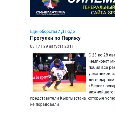
Единоборства
/
Дзюдо
Прогулки по Парижу
03:17
|
29 августа 2011
С 23 по 28 а
чемпионат ми
побил все ре
участников и
легендарном
«Берси» оспа
важнейшего т
представители Кыргызстана, которые успе
не порадовали.