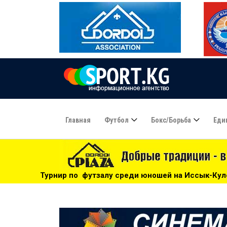
Главная
Футбол
Бокс/борьба
Еди
тзалу среди юношей на Иссык-Куле: «Бишкек» - чемпион! -