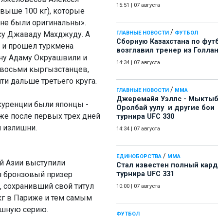
15:51
|
07 августа
свыше 100 кг), которые
 «не были оригинальны».
/
усу Джаваду Махджуду. А
ГЛАВНЫЕ НОВОСТИ
ФУТБОЛ
Сборную Казахстана по фут
ь и прошел туркмена
возглавил тренер из Голла
ину Адаму Окруашвили и
14:34
|
07 августа
 восьми кыргызстанцев,
ти дальше третьего круга.
/
ГЛАВНЫЕ НОВОСТИ
ММА
Джеремайя Уэллс - Мыкты
онкуренции были японцы -
Оролбай уулу и другие бои
же после первых трех дней
турнира UFC 330
и излишни.
14:34
|
07 августа
/
ЕДИНОБОРСТВА
ММА
й Азии выступили
Стал известен полный кард
ся бронзовый призер
турнира UFC 331
 сохранивший свой титул
10:00
|
07 августа
кг в Париже и тем самым
ышную серию.
ФУТБОЛ