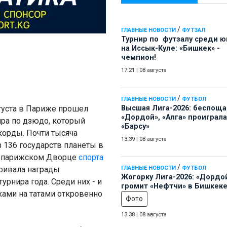
/
ГЛАВНЫЕ НОВОСТИ
ФУТЗАЛ
Турнир по футзалу среди 
на Иссык-Куле: «Бишкек» -
чемпион!
17:21
|
08 августа
/
ГЛАВНЫЕ НОВОСТИ
ФУТБОЛ
вгуста в Париже прошел
Высшая Лига-2026: беспощ
«Дордой», «Алга» проиграла
ра по дзюдо, который
«Барсу»
корды. Почти тысяча
13:39
|
08 августа
з 136 государств планеты в
 парижском Дворце
спорта
/
ривала награды
ГЛАВНЫЕ НОВОСТИ
ФУТБОЛ
Жогорку Лига-2026: «Дордо
урнира года. Среди них - и
громит «Нефтчи» в Бишкеке
хами на татами откровенно
Фото
13:38
|
08 августа