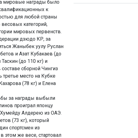
на мировые награды было
 квалификационных к
остью для любой страны
4 весовых категорий,
стории мировых первенств.
дерации дзюдо КР, за
иться Жаныбек уулу Руслан
бетов и Азат Кубакаев (до
 Таскин (до 110 кг) и
 составе сборной Чингиз
ь третье место на Кубке
ахарова (78 кг) и Елена
рьбы за награды выбыли
линов проиграл японцу
 Хумейду Алдерею из ОАЭ.
тов (73 кг), который
дин спортсмен из
в этом же весе, стартовал