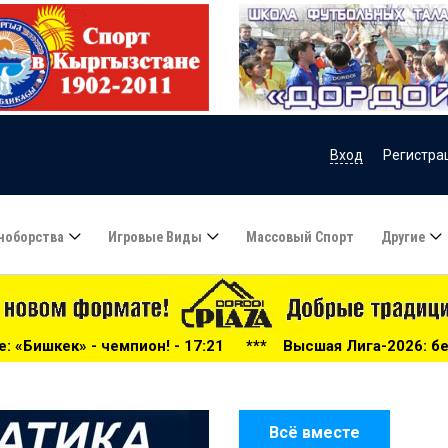
Вход
Регистра
ноборства
Игровые Виды
Массовый Спорт
Другие
 17:21
***
Высшая Лига-2026: беспощадный «Дордой», «
Всё вместе