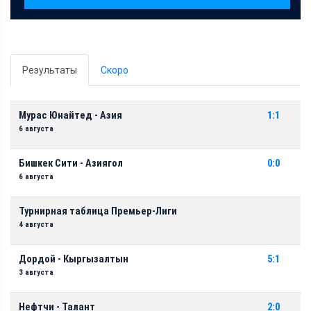
Результаты
Скоро
Мурас Юнайтед - Азия
1:1
6 августа
Бишкек Сити - Азиягол
0:0
6 августа
Турнирная таблица Премьер-Лиги
4 августа
Дордой - Кыргызалтын
5:1
3 августа
Нефтчи - Талант
2:0