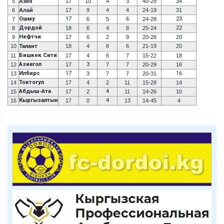
5
Азия
17
10
4
3
40-29
34
6
Алай
17
9
4
4
24-19
31
Ошму
17
6
23
7
6
5
24-28
Дордой
22
8
18
6
4
8
25-24
Нефтчи
9
17
6
2
9
20-26
20
10
Талант
18
4
8
6
21-19
20
Бишкек Сити
11
17
4
6
7
15-22
18
Азиягол
3
12
17
7
7
20-29
16
Илбирс
17
16
13
3
7
7
20-31
Токтогул
14
17
4
2
11
15-28
14
Абдыш-Ата
4
15
17
2
11
14-26
10
Кыргызалтын
4
16
17
0
13
14-45
4