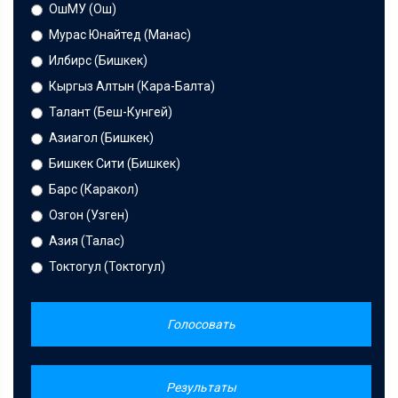
ОшМУ (Ош)
Мурас Юнайтед (Манас)
Илбирс (Бишкек)
Кыргыз Алтын (Кара-Балта)
Талант (Беш-Кунгей)
Азиагол (Бишкек)
Бишкек Сити (Бишкек)
Барс (Каракол)
Озгон (Узген)
Азия (Талас)
Токтогул (Токтогул)
Голосовать
Результаты