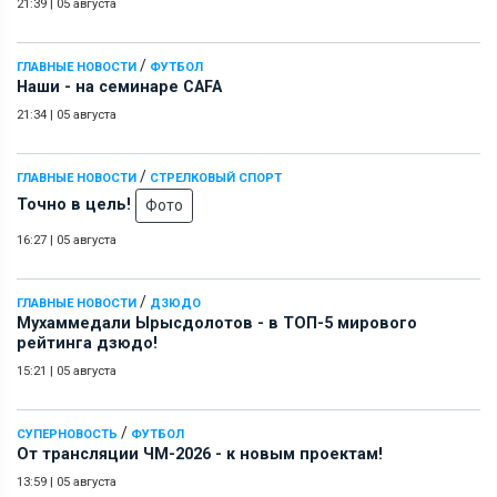
21:39
|
05 августа
/
ГЛАВНЫЕ НОВОСТИ
ФУТБОЛ
Наши - на семинаре СAFA
21:34
|
05 августа
/
ГЛАВНЫЕ НОВОСТИ
СТРЕЛКОВЫЙ СПОРТ
Точно в цель!
Фото
16:27
|
05 августа
/
ГЛАВНЫЕ НОВОСТИ
ДЗЮДО
Мухаммедали Ырысдолотов - в ТОП-5 мирового
рейтинга дзюдо!
15:21
|
05 августа
/
СУПЕРНОВОСТЬ
ФУТБОЛ
От трансляции ЧМ-2026 - к новым проектам!
13:59
|
05 августа