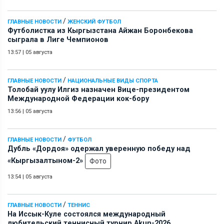
/
ГЛАВНЫЕ НОВОСТИ
ЖЕНСКИЙ ФУТБОЛ
Футболистка из Кыргызстана Айжан Боронбекова
сыграла в Лиге Чемпионов
13:57
|
05 августа
/
ГЛАВНЫЕ НОВОСТИ
НАЦИОНАЛЬНЫЕ ВИДЫ СПОРТА
Толобай уулу Илгиз назначен Вице-президентом
Международной Федерации кок-бору
13:56
|
05 августа
/
ГЛАВНЫЕ НОВОСТИ
ФУТБОЛ
Дубль «Дордоя» одержал уверенную победу над
«Кыргызалтыном-2»
Фото
13:54
|
05 августа
/
ГЛАВНЫЕ НОВОСТИ
ТЕННИС
На Иссык-Куле состоялся международный
любительский теннисный турнир Akun-2026