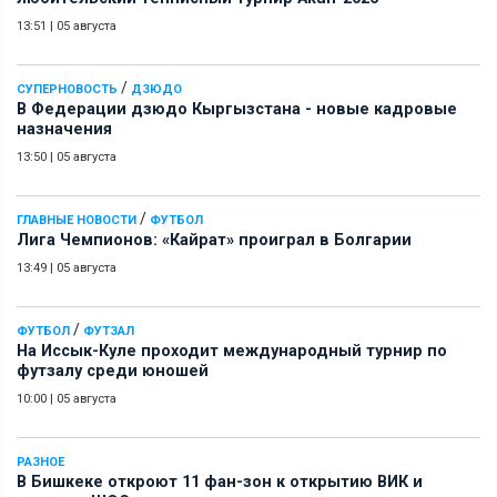
13:51
|
05 августа
/
СУПЕРНОВОСТЬ
ДЗЮДО
В Федерации дзюдо Кыргызстана - новые кадровые
назначения
13:50
|
05 августа
/
ГЛАВНЫЕ НОВОСТИ
ФУТБОЛ
Лига Чемпионов: «Кайрат» проиграл в Болгарии
13:49
|
05 августа
/
ФУТБОЛ
ФУТЗАЛ
На Иссык-Куле проходит международный турнир по
футзалу среди юношей
10:00
|
05 августа
РАЗНОЕ
В Бишкеке откроют 11 фан-зон к открытию ВИК и