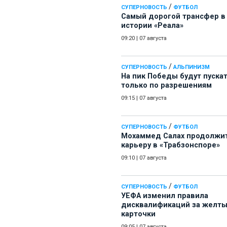
/
СУПЕРНОВОСТЬ
ФУТБОЛ
Самый дорогой трансфер в
истории «Реала»
09:20
|
07 августа
/
СУПЕРНОВОСТЬ
АЛЬПИНИЗМ
На пик Победы будут пуска
только по разрешениям
09:15
|
07 августа
/
СУПЕРНОВОСТЬ
ФУТБОЛ
Мохаммед Салах продолжи
карьеру в «Трабзонспоре»
09:10
|
07 августа
/
СУПЕРНОВОСТЬ
ФУТБОЛ
УЕФА изменил правила
дисквалификаций за желт
карточки
09:05
|
07 августа