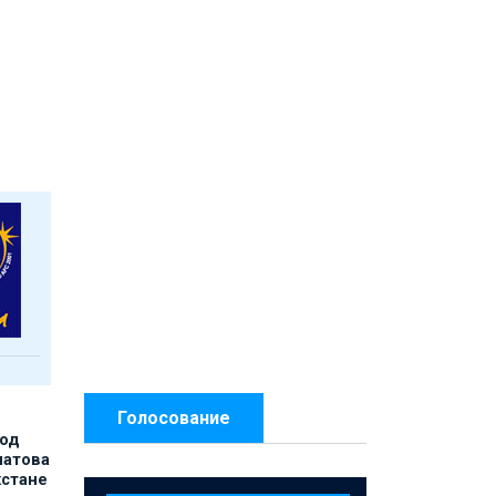
Голосование
под
матова
хстане