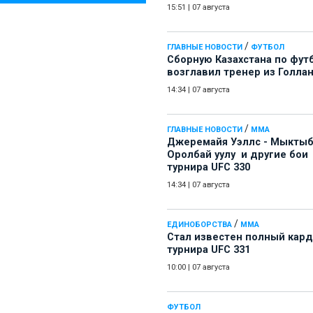
15:51
|
07 августа
/
ГЛАВНЫЕ НОВОСТИ
ФУТБОЛ
Сборную Казахстана по фут
возглавил тренер из Голла
14:34
|
07 августа
/
ГЛАВНЫЕ НОВОСТИ
ММА
Джеремайя Уэллс - Мыкты
Оролбай уулу и другие бои
турнира UFC 330
14:34
|
07 августа
/
ЕДИНОБОРСТВА
ММА
Стал известен полный кард
турнира UFC 331
10:00
|
07 августа
ФУТБОЛ