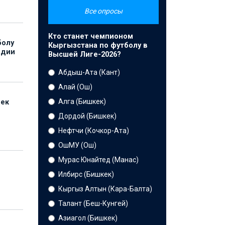
Все опросы
Кто станет чемпионом
болу
Кыргызстана по футболу в
ндии
Высшей Лиге-2026?
Абдыш-Ата (Кант)
Алай (Ош)
Алга (Бишкек)
бек
Дордой (Бишкек)
Нефтчи (Кочкор-Ата)
ОшМУ (Ош)
Мурас Юнайтед (Манас)
Илбирс (Бишкек)
Кыргыз Алтын (Кара-Балта)
Талант (Беш-Кунгей)
Азиагол (Бишкек)