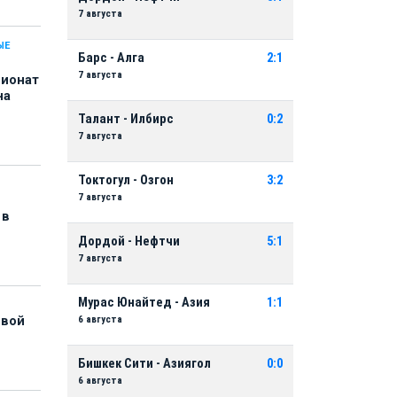
7 августа
ЫЕ
Барс - Алга
2:1
7 августа
пионат
на
Талант - Илбирс
0:2
7 августа
Токтогул - Озгон
3:2
7 августа
 в
Дордой - Нефтчи
5:1
7 августа
Мурас Юнайтед - Азия
1:1
6 августа
рвой
Бишкек Сити - Азиягол
0:0
6 августа