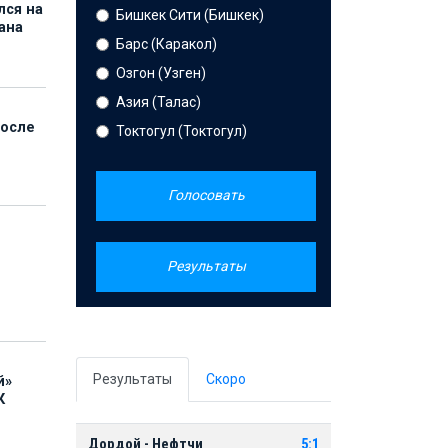
лся на
Бишкек Сити (Бишкек)
ана
Барс (Каракол)
Озгон (Узген)
Азия (Талас)
после
Токтогул (Токтогул)
Голосовать
Результаты
Результаты
Скоро
й»
К
Дордой - Нефтчи
5:1