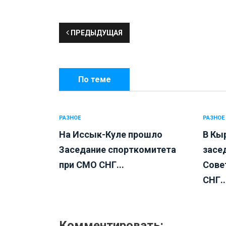
ПРЕДЫДУЩАЯ
По теме
РАЗНОЕ
РАЗНОЕ
На Иссык-Куле прошло
В Кы
Заседание спорткомитета
засе
при СМО СНГ...
Сове
СНГ..
Комментировать: