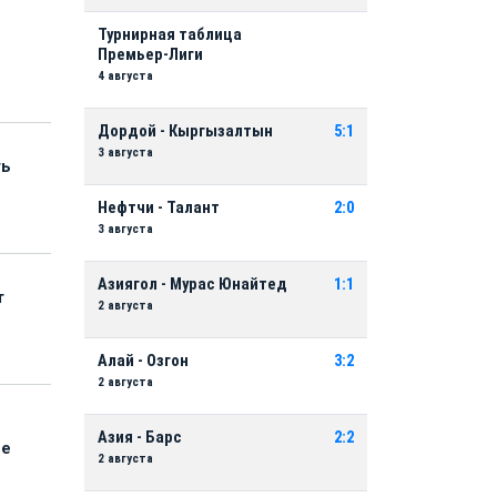
Турнирная таблица
Премьер-Лиги
4 августа
Дордой - Кыргызалтын
5:1
3 августа
ть
Нефтчи - Талант
2:0
3 августа
Азиягол - Мурас Юнайтед
1:1
т
2 августа
Алай - Озгон
3:2
2 августа
Азия - Барс
2:2
ые
2 августа