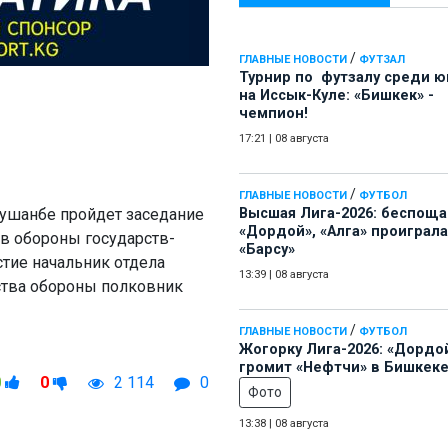
/
ГЛАВНЫЕ НОВОСТИ
ФУТЗАЛ
Турнир по футзалу среди 
на Иссык-Куле: «Бишкек» -
чемпион!
17:21
|
08 августа
/
ГЛАВНЫЕ НОВОСТИ
ФУТБОЛ
 Душанбе пройдет заседание
Высшая Лига-2026: беспощ
«Дордой», «Алга» проиграла
в обороны государств-
«Барсу»
стие начальник отдела
13:39
|
08 августа
ства обороны полковник
/
ГЛАВНЫЕ НОВОСТИ
ФУТБОЛ
Жогорку Лига-2026: «Дордо
громит «Нефтчи» в Бишкеке
0
0
2 114
0
Фото
13:38
|
08 августа