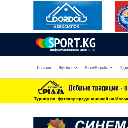
Главная
Футбол
Бокс/борьба
Еди
о футзалу среди юношей на Иссык-Куле: «Бишкек» - чемпио