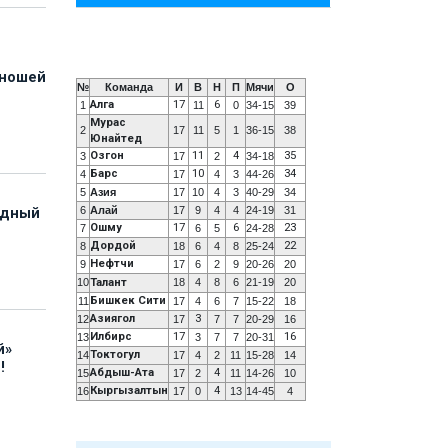
юношей
№
Команда
И
В
Н
П
Мячи
О
Алга
17
6
1
11
0
34-15
39
Мурас
2
17
11
5
1
36-15
38
Юнайтед
Озгон
11
4
35
3
17
2
34-18
Барс
10
34
4
17
4
3
44-26
5
Азия
17
10
4
3
40-29
34
6
Алай
17
9
4
4
24-19
31
адный
Ошму
17
6
23
7
6
5
24-28
Дордой
22
8
18
6
4
8
25-24
Нефтчи
9
17
6
2
9
20-26
20
10
Талант
18
4
8
6
21-19
20
Бишкек Сити
11
17
4
6
7
15-22
18
Азиягол
3
12
17
7
7
20-29
16
Илбирс
17
16
13
3
7
7
20-31
й»
Токтогул
14
17
4
2
11
15-28
14
!
Абдыш-Ата
4
15
17
2
11
14-26
10
Кыргызалтын
4
16
17
0
13
14-45
4