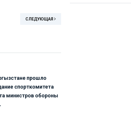
СЛЕДУЮЩАЯ
ргызстане прошло
дание спорткомитета
та министров обороны
.