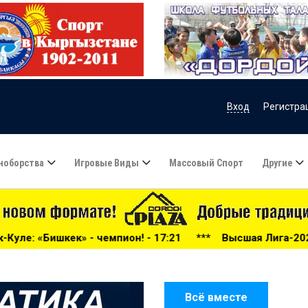
Вход
Регистра
ноборства
Игровые Виды
Массовый Спорт
Другие
н! - 17:21
***
Высшая Лига-2026: беспощадный «Дордой
Всё вместе