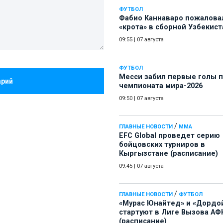
ФУТБОЛ
Фабио Каннаваро пожалова
«крота» в сборной Узбекист
09:55
|
07 августа
ФУТБОЛ
Месси забил первые голы 
арий
чемпионата мира-2026
09:50
|
07 августа
/
ГЛАВНЫЕ НОВОСТИ
ММА
EFC Global проведет серию
бойцовских турниров в
Кыргызстане (расписание)
09:45
|
07 августа
/
ГЛАВНЫЕ НОВОСТИ
ФУТБОЛ
«Мурас Юнайтед» и «Дордо
стартуют в Лиге Вызова АФ
(расписание)