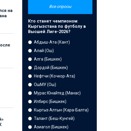
Все опросы
лся на
ана
Кто станет чемпионом
Кыргызстана по футболу в
Высшей Лиге-2026?
Абдыш-Ата (Кант)
после
Алай (Ош)
Алга (Бишкек)
Дордой (Бишкек)
Нефтчи (Кочкор-Ата)
ОшМУ (Ош)
Мурас Юнайтед (Манас)
Илбирс (Бишкек)
Кыргыз Алтын (Кара-Балта)
Талант (Беш-Кунгей)
й»
К
Азиагол (Бишкек)