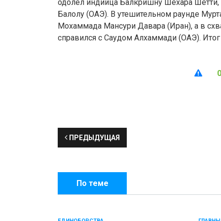
одолел индийца Балкришну Шехара Шетти, 
Балолу (ОАЭ). В утешительном раунде Мур
Мохаммада Мансури Давара (Иран), а в схва
справился с Саудом Алхаммади (ОАЭ). Итог 
ПРЕДЫДУЩАЯ
По теме
ЕДИНОБОРСТВА
ГЛАВНЫ