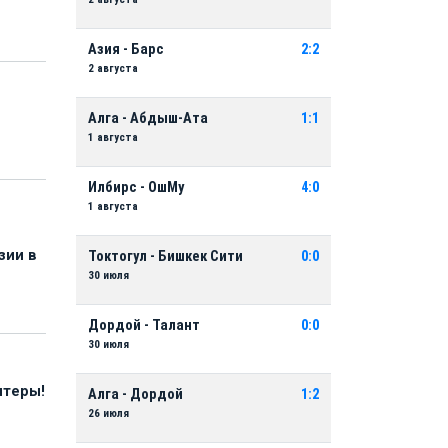
Азия - Барс
2:2
2 августа
Алга - Абдыш-Ата
1:1
1 августа
Илбирс - ОшМу
4:0
1 августа
зии в
Токтогул - Бишкек Сити
0:0
30 июля
Дордой - Талант
0:0
30 июля
нтеры!
Алга - Дордой
1:2
26 июля