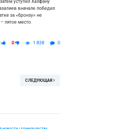
затем уступил Халфану
тазалиев вначале победил
тке за «бронзу» не
– пятое место.
0
0
1 838
0
СЛЕДУЮЩАЯ
Е НОВОСТИ / ЕДИНОБОРСТВА