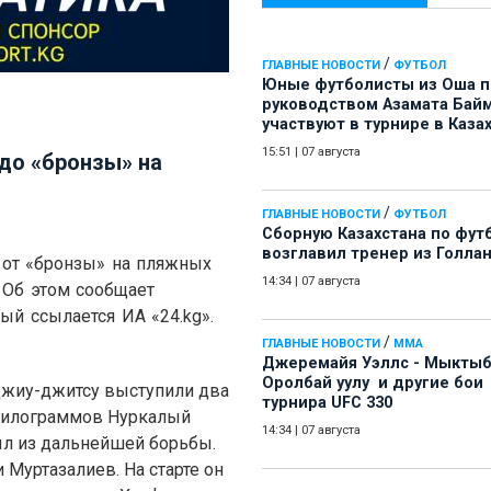
/
ГЛАВНЫЕ НОВОСТИ
ФУТБОЛ
Юные футболисты из Оша 
руководством Азамата Бай
участвуют в турнире в Каза
15:51
|
07 августа
до «бронзы» на
/
ГЛАВНЫЕ НОВОСТИ
ФУТБОЛ
Сборную Казахстана по фут
возглавил тренер из Голла
 от
«
бронзы
»
на пляжных
14:34
|
07 августа
. Об этом сообщает
рый ссылается ИА
«24.kg»
.
/
ГЛАВНЫЕ НОВОСТИ
ММА
Джеремайя Уэллс - Мыкты
Оролбай уулу и другие бои
 джиу-джитсу выступили два
турнира UFC 330
 килограммов Нуркалый
14:34
|
07 августа
ыл из дальнейшей борьбы.
 Муртазалиев. На старте он