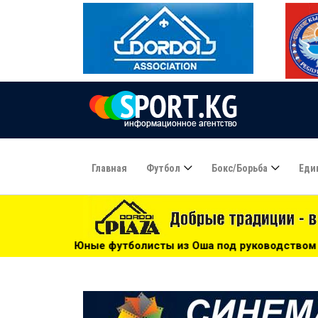
Главная
Футбол
Бокс/борьба
Еди
болисты из Оша под руководством Азамата Байматова учас