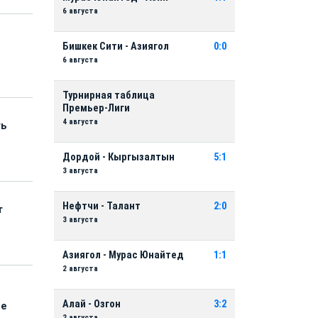
6 августа
Бишкек Сити - Азиягол
0:0
6 августа
Турнирная таблица
Премьер-Лиги
4 августа
ть
Дордой - Кыргызалтын
5:1
3 августа
Нефтчи - Талант
2:0
т
3 августа
Азиягол - Мурас Юнайтед
1:1
2 августа
Алай - Озгон
3:2
ые
2 августа