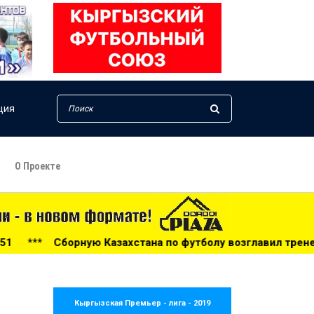
ция
О Проекте
хстана по футболу возглавил тренер из Голландии - 14:34
Кыргызская Премьер - лига - 2019