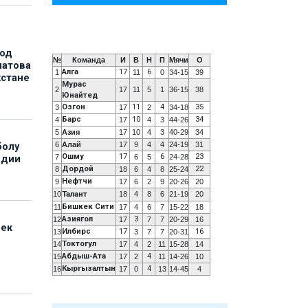
под
№
Команда
И
В
Н
П
Мячи
О
матова
Алга
17
6
1
11
0
34-15
39
хстане
Мурас
2
17
11
5
1
36-15
38
Юнайтед
Озгон
11
4
35
3
17
2
34-18
Барс
10
34
4
17
4
3
44-26
5
Азия
17
10
4
3
40-29
34
6
Алай
17
9
4
4
24-19
31
болу
Ошму
17
6
23
7
6
5
24-28
ндии
Дордой
22
8
18
6
4
8
25-24
Нефтчи
9
17
6
2
9
20-26
20
10
Талант
18
4
8
6
21-19
20
Бишкек Сити
11
17
4
6
7
15-22
18
Азиягол
3
12
17
7
7
20-29
16
бек
Илбирс
17
16
13
3
7
7
20-31
Токтогул
14
17
4
2
11
15-28
14
Абдыш-Ата
4
15
17
2
11
14-26
10
Кыргызалтын
4
16
17
0
13
14-45
4