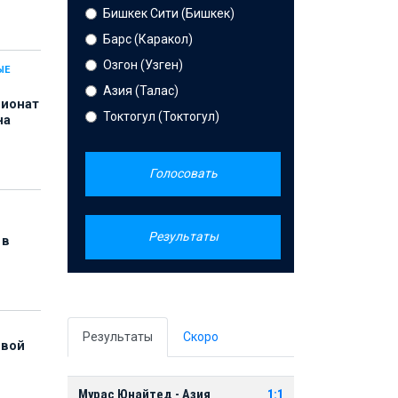
Бишкек Сити (Бишкек)
Барс (Каракол)
Озгон (Узген)
ЫЕ
Азия (Талас)
пионат
Токтогул (Токтогул)
на
Голосовать
Результаты
 в
Результаты
Скоро
рвой
Мурас Юнайтед - Азия
1:1