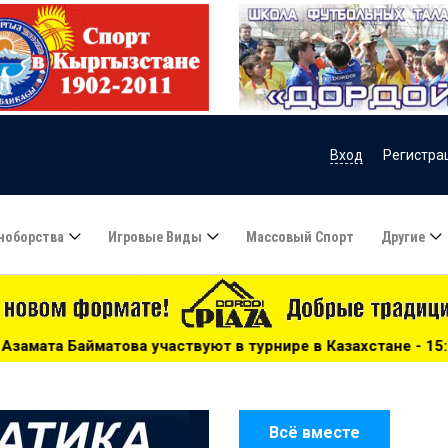
Вход
Регистра
ноборства
Игровые Виды
Массовый Спорт
Другие
твуют в турнире в Казахстане - 15:51
***
Сборную Каза
Всё вместе