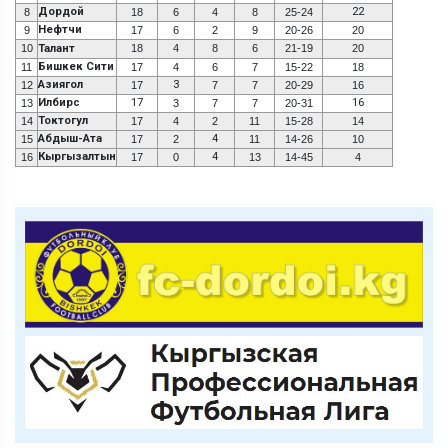
Дордой
22
8
18
6
4
8
25-24
Нефтчи
9
17
6
2
9
20-26
20
10
Талант
18
4
8
6
21-19
20
Бишкек Сити
11
17
4
6
7
15-22
18
Азиягол
3
12
17
7
7
20-29
16
Илбирс
17
16
13
3
7
7
20-31
Токтогул
14
17
4
2
11
15-28
14
Абдыш-Ата
4
15
17
2
11
14-26
10
Кыргызалтын
4
16
17
0
13
14-45
4