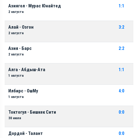
Азиягол - Мурас Юнайтед
1:1
2 августа
Алай - Озгон
3:2
2 августа
Азия - Барс
2:2
2 августа
Алга - Абдыш-Ата
1:1
1 августа
Илбирс - ОшМу
4:0
1 августа
Токтогул - Бишкек Сити
0:0
30 июля
Дордой - Талант
0:0