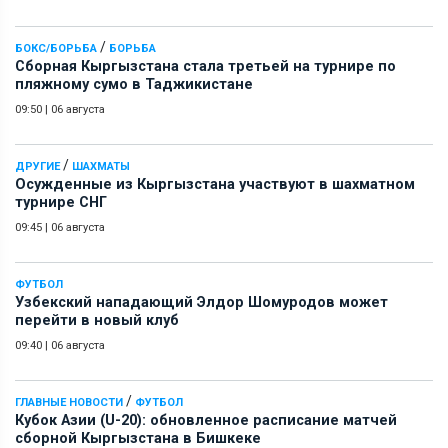
/
БОКС/БОРЬБА
БОРЬБА
Сборная Кыргызстана стала третьей на турнире по
пляжному сумо в Таджикистане
09:50
|
06 августа
/
ДРУГИЕ
ШАХМАТЫ
Осужденные из Кыргызстана участвуют в шахматном
турнире СНГ
09:45
|
06 августа
ФУТБОЛ
Узбекский нападающий Элдор Шомуродов может
перейти в новый клуб
09:40
|
06 августа
/
ГЛАВНЫЕ НОВОСТИ
ФУТБОЛ
Кубок Азии (U-20): обновленное расписание матчей
сборной Кыргызстана в Бишкеке