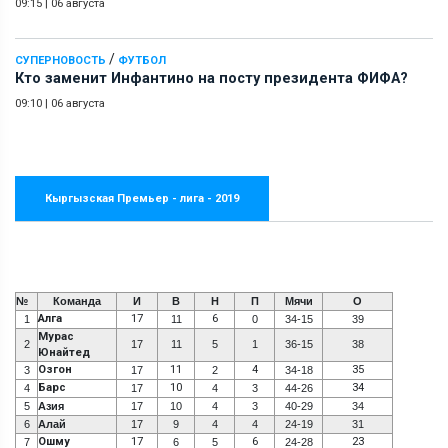
09:15
|
06 августа
/
СУПЕРНОВОСТЬ
ФУТБОЛ
Кто заменит Инфантино на посту президента ФИФА?
09:10
|
06 августа
Кыргызская Премьер - лига - 2019
№
Команда
И
В
Н
П
Мячи
О
Алга
17
6
1
11
0
34-15
39
Мурас
2
17
11
5
1
36-15
38
Юнайтед
Озгон
11
4
35
3
17
2
34-18
Барс
10
34
4
17
4
3
44-26
5
Азия
17
10
4
3
40-29
34
6
Алай
17
9
4
4
24-19
31
Ошму
17
6
23
7
6
5
24-28