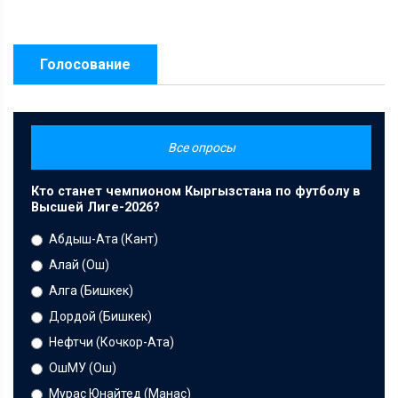
Голосование
Все опросы
Кто станет чемпионом Кыргызстана по футболу в
Высшей Лиге-2026?
Абдыш-Ата (Кант)
Алай (Ош)
Алга (Бишкек)
Дордой (Бишкек)
Нефтчи (Кочкор-Ата)
ОшМУ (Ош)
Мурас Юнайтед (Манас)