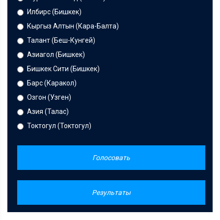
Илбирс (Бишкек)
Кыргыз Алтын (Кара-Балта)
Талант (Беш-Кунгей)
Азиагол (Бишкек)
Бишкек Сити (Бишкек)
Барс (Каракол)
Озгон (Узген)
Азия (Талас)
Токтогул (Токтогул)
Голосовать
Результаты