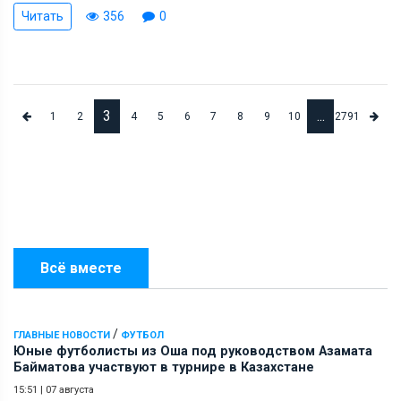
Читать
356
0
3
...
1
2
4
5
6
7
8
9
10
2791
Всё вместе
/
ГЛАВНЫЕ НОВОСТИ
ФУТБОЛ
Юные футболисты из Оша под руководством Азамата
Байматова участвуют в турнире в Казахстане
15:51
|
07 августа