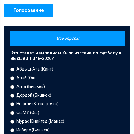
Голосование
Все опросы
Кто станет чемпионом Кыргызстана по футболу в
Высшей Лиге-2026?
Абдыш-Ата (Кант)
Алай (Ош)
Алга (Бишкек)
Дордой (Бишкек)
Нефтчи (Кочкор-Ата)
ОшМУ (Ош)
Мурас Юнайтед (Манас)
Илбирс (Бишкек)