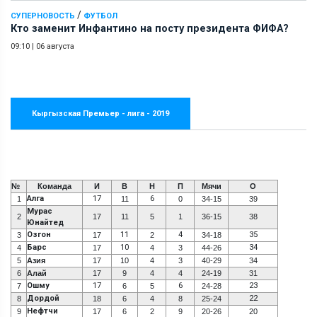
/
СУПЕРНОВОСТЬ
ФУТБОЛ
Кто заменит Инфантино на посту президента ФИФА?
09:10
|
06 августа
Кыргызская Премьер - лига - 2019
№
Команда
И
В
Н
П
Мячи
О
Алга
17
6
1
11
0
34-15
39
Мурас
2
17
11
5
1
36-15
38
Юнайтед
Озгон
11
4
35
3
17
2
34-18
Барс
10
34
4
17
4
3
44-26
5
Азия
17
10
4
3
40-29
34
6
Алай
17
9
4
4
24-19
31
Ошму
17
6
23
7
6
5
24-28
Дордой
22
8
18
6
4
8
25-24
Нефтчи
9
17
6
2
9
20-26
20