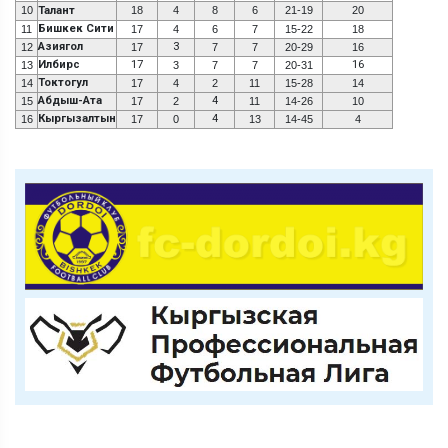
10
Талант
18
4
8
6
21-19
20
Бишкек Сити
11
17
4
6
7
15-22
18
Азиягол
3
12
17
7
7
20-29
16
Илбирс
17
16
13
3
7
7
20-31
Токтогул
14
17
4
2
11
15-28
14
Абдыш-Ата
4
15
17
2
11
14-26
10
Кыргызалтын
4
16
17
0
13
14-45
4