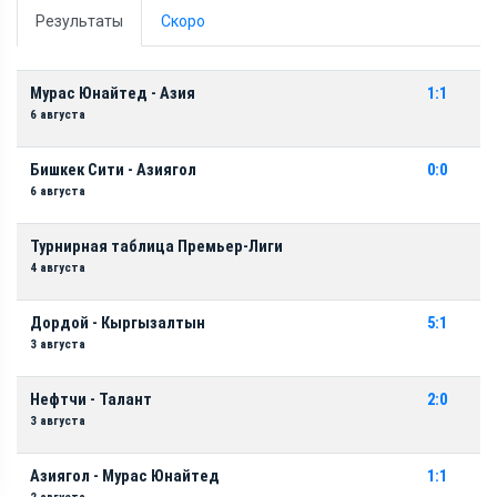
Результаты
Скоро
Мурас Юнайтед - Азия
1:1
6 августа
Бишкек Сити - Азиягол
0:0
6 августа
Турнирная таблица Премьер-Лиги
4 августа
Дордой - Кыргызалтын
5:1
3 августа
Нефтчи - Талант
2:0
3 августа
Азиягол - Мурас Юнайтед
1:1