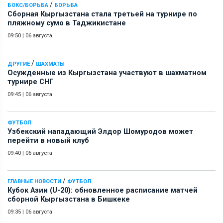
/
БОКС/БОРЬБА
БОРЬБА
Сборная Кыргызстана стала третьей на турнире по
пляжному сумо в Таджикистане
09:50
|
06 августа
/
ДРУГИЕ
ШАХМАТЫ
Осужденные из Кыргызстана участвуют в шахматном
турнире СНГ
09:45
|
06 августа
ФУТБОЛ
Узбекский нападающий Элдор Шомуродов может
перейти в новый клуб
09:40
|
06 августа
/
ГЛАВНЫЕ НОВОСТИ
ФУТБОЛ
Кубок Азии (U-20): обновленное расписание матчей
сборной Кыргызстана в Бишкеке
09:35
|
06 августа