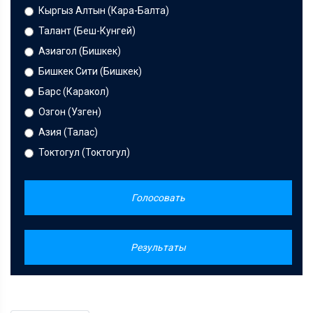
Кыргыз Алтын (Кара-Балта)
Талант (Беш-Кунгей)
Азиагол (Бишкек)
Бишкек Сити (Бишкек)
Барс (Каракол)
Озгон (Узген)
Азия (Талас)
Токтогул (Токтогул)
Голосовать
Результаты