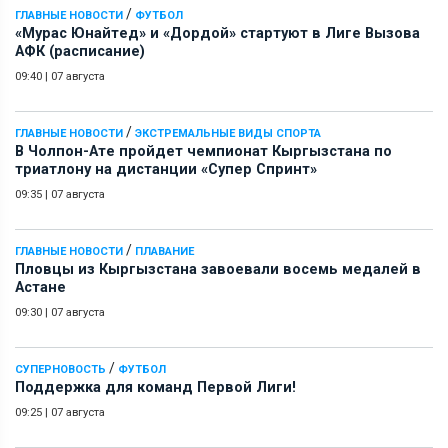
/
ГЛАВНЫЕ НОВОСТИ
ФУТБОЛ
«Мурас Юнайтед» и «Дордой» стартуют в Лиге Вызова
АФК (расписание)
09:40
|
07 августа
/
ГЛАВНЫЕ НОВОСТИ
ЭКСТРЕМАЛЬНЫЕ ВИДЫ СПОРТА
В Чолпон-Ате пройдет чемпионат Кыргызстана по
триатлону на дистанции «Супер Спринт»
09:35
|
07 августа
/
ГЛАВНЫЕ НОВОСТИ
ПЛАВАНИЕ
Пловцы из Кыргызстана завоевали восемь медалей в
Астане
09:30
|
07 августа
/
СУПЕРНОВОСТЬ
ФУТБОЛ
Поддержка для команд Первой Лиги!
09:25
|
07 августа