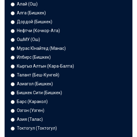
Алай (Ош)
Алга (Бишкек)
Дордой (Бишкек)
Нефтчи (Кочкор-Ата)
ОшМУ (Ош)
Мурас Юнайтед (Манас)
Илбирс (Бишкек)
Кыргыз Алтын (Кара-Балта)
Талант (Беш-Кунгей)
Азиагол (Бишкек)
Бишкек Сити (Бишкек)
Барс (Каракол)
Озгон (Узген)
Азия (Талас)
Токтогул (Токтогул)