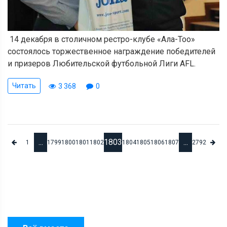
14 декабря в столичном рестро-клубе «Ала-Тоо»
состоялось торжественное награждение победителей
и призеров Любительской футбольной Лиги AFL.
Читать
3 368
0
...
1803
...
1
1799
1800
1801
1802
1804
1805
1806
1807
2792