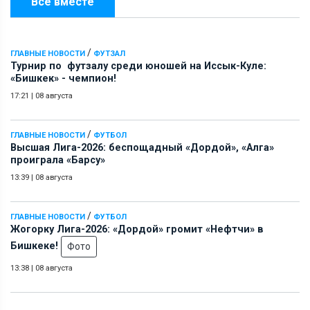
Всё вместе
/
ГЛАВНЫЕ НОВОСТИ
ФУТЗАЛ
Турнир по футзалу среди юношей на Иссык-Куле:
«Бишкек» - чемпион!
17:21
|
08 августа
/
ГЛАВНЫЕ НОВОСТИ
ФУТБОЛ
Высшая Лига-2026: беспощадный «Дордой», «Алга»
проиграла «Барсу»
13:39
|
08 августа
/
ГЛАВНЫЕ НОВОСТИ
ФУТБОЛ
Жогорку Лига-2026: «Дордой» громит «Нефтчи» в
Бишкеке!
Фото
13:38
|
08 августа