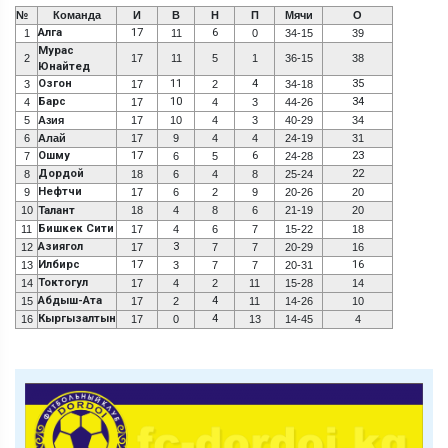
№
Команда
И
В
Н
П
Мячи
О
Алга
17
6
1
11
0
34-15
39
Мурас
2
17
11
5
1
36-15
38
Юнайтед
Озгон
11
4
35
3
17
2
34-18
Барс
10
34
4
17
4
3
44-26
5
Азия
17
10
4
3
40-29
34
6
Алай
17
9
4
4
24-19
31
Ошму
17
6
23
7
6
5
24-28
Дордой
22
8
18
6
4
8
25-24
Нефтчи
9
17
6
2
9
20-26
20
10
Талант
18
4
8
6
21-19
20
Бишкек Сити
11
17
4
6
7
15-22
18
Азиягол
3
12
17
7
7
20-29
16
Илбирс
17
16
13
3
7
7
20-31
Токтогул
14
17
4
2
11
15-28
14
Абдыш-Ата
4
15
17
2
11
14-26
10
Кыргызалтын
4
16
17
0
13
14-45
4